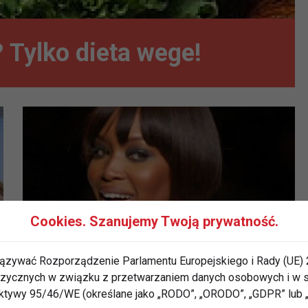
 Tylko dieta wege!
Cookies. Szanujemy Twoją prywatność.
ązywać Rozporządzenie Parlamentu Europejskiego i Rady (UE) 
Jak odmładzają się gwiazdy
 fizycznych w związku z przetwarzaniem danych osobowych i w
rektywy 95/46/WE (określane jako „RODO”, „ORODO”, „GDPR” lub