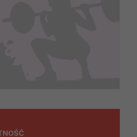
episami, podstawie prawnej.
 ich do Twoich zainteresowań,
onania umów o ich świadczenie
 korzystasz). Taką podstawą
 interes administratora.
na podstawie Twojej dobrowolnej
TNOŚĆ