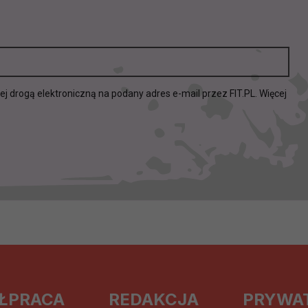
etwarzania Twoich danych?
ch musi być oparte na właściwej, zgodnej z obowiązującymi prz
Twoich danych w celu świadczenia usług, w tym dopasowywania
a oraz zapewniania ich bezpieczeństwa jest niezbędność do wyk
laminy lub podobne dokumenty dostępne w usługach, z których
drogą elektroniczną na podany adres e-mail przez FIT.PL. Więcej
ch i marketingu własnego administratorów jest tzw. uzasadniony
elach marketingowych podmiotów trzecich będzie odbywać się 
ŁPRACA
REDAKCJA
PRYWA