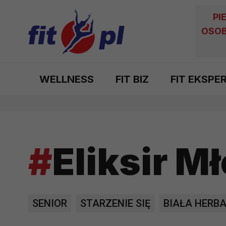
PI
OSOB
WELLNESS
FIT BIZ
FIT EKSPE
#
Eliksir M
SENIOR
STARZENIE SIĘ
BIAŁA HERB