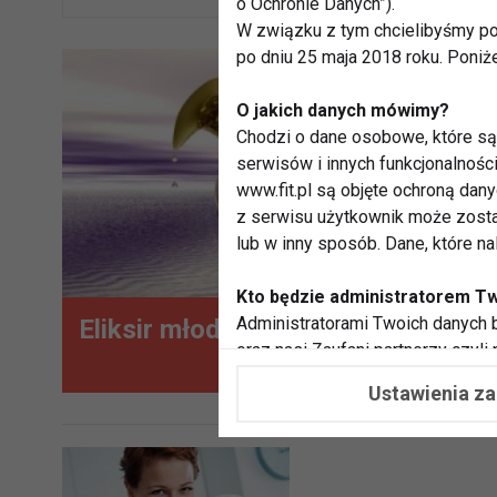
o Ochronie Danych”).
W związku z tym chcielibyśmy po
po dniu 25 maja 2018 roku. Poniż
O jakich danych mówimy?
Chodzi o dane osobowe, które są 
serwisów i innych funkcjonalnośc
www.fit.pl są objęte ochroną dan
z serwisu użytkownik może zosta
lub w inny sposób. Dane, które n
Kto będzie administratorem T
Administratorami Twoich danych b
Eliksir młodości
oraz nasi Zaufani partnerzy czyli
współpracujemy. Najczęściej ta 
Ustawienia z
potrzeb i zainteresowań.
Dlaczego chcemy przetwarzać
Przetwarzamy te dane w celach, 