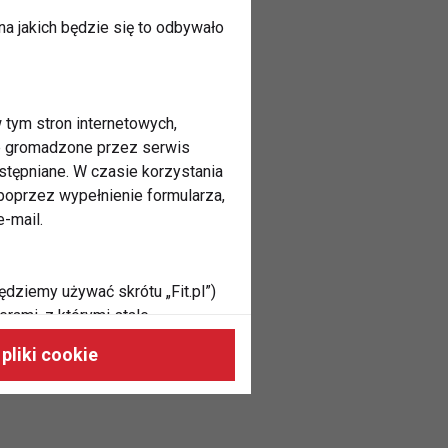
a jakich będzie się to odbywało
 tym stron internetowych,
ne gromadzone przez serwis
stępniane. W czasie korzystania
oprzez wypełnienie formularza,
-mail.
ędziemy używać skrótu „Fit.pl”)
rami, z którymi stale
 naszych stronach, do Twoich
pliki cookie