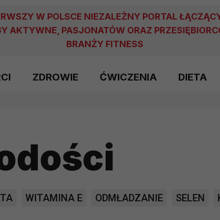
ERWSZY W POLSCE NIEZALEŻNY PORTAL ŁĄCZĄC
Y AKTYWNE, PASJONATÓW ORAZ PRZESIĘBIOR
BRANŻY FITNESS
RCI
ZDROWIE
ĆWICZENIA
DIETA
łodości
ATA
WITAMINA E
ODMŁADZANIE
SELEN