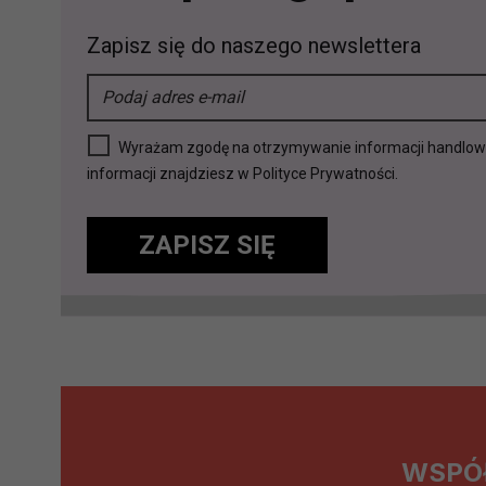
Jakie są podstawy prawne prz
Zapisz się do naszego newslettera
Każde przetwarzanie Twoich dany
Podstawą prawną przetwarzania 
analizowania ich i udoskonalani
(tymi umowami są zazwyczaj regu
Wyrażam zgodę na otrzymywanie informacji handlowej 
prawną dla pomiarów statystyczny
informacji znajdziesz w Polityce Prywatności.
Przetwarzanie Twoich danych w c
zgody.
ZAPISZ SIĘ
WSPÓ