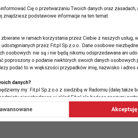
informować Cię o przetwarzaniu Twoich danych oraz zasadach, n
ej znajdziesz podstawowe informacje na ten temat.
zbierane w ramach korzystania przez Ciebie z naszych usług, w
i udostępnianych przez Fit.pl Sp.z.o.o.. Dane osobowe niezbęd
ych osobowych: nie są i nie będą nikomu odsprzedawana ani udo
ć poproszony o podanie niektórych swoich danych osobowych p
ależy podać to w większości przypadków imię, nazwisko i adres e
woich danych?
ędziemy my: Fit.pl Sp.z.o.o z siedzibą w Radomiu (dalej także b
Biała herbata - eliksir młodości i
 podmioty niewchodzące w skład Fit.pl ale będące naszymi partne
urody
współpraca ma na celu dostosowywanie reklam, które widzisz na
aawansowane
Akceptuję 
 Twoje dane?
aby: