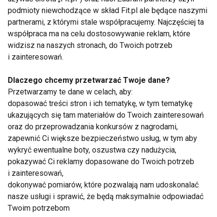
podmioty niewchodzące w skład Fit.pl ale będące naszymi
partnerami, z którymi stale współpracujemy. Najczęściej ta
współpraca ma na celu dostosowywanie reklam, które
Wyrażam zgodę na otrzymywanie informacji
widzisz na naszych stronach, do Twoich potrzeb
handlowej drogą elektroniczną na podany adres e-mail
i zainteresowań.
przez FIT.PL. Więcej informacji znajdziesz w Polityce
Prywatności.
Dlaczego chcemy przetwarzać Twoje dane?
Przetwarzamy te dane w celach, aby:
ZAPISZ SIĘ
dopasować treści stron i ich tematykę, w tym tematykę
ukazujących się tam materiałów do Twoich zainteresowań
oraz do przeprowadzania konkursów z nagrodami,
zapewnić Ci większe bezpieczeństwo usług, w tym aby
wykryć ewentualne boty, oszustwa czy nadużycia,
pokazywać Ci reklamy dopasowane do Twoich potrzeb
WSPÓŁPRACA
i zainteresowań,
dokonywać pomiarów, które pozwalają nam udoskonalać
REDAKCJA
nasze usługi i sprawić, że będą maksymalnie odpowiadać
Twoim potrzebom
PRYWATNOŚĆ