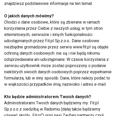
znajdziesz podstawowe informacje na ten temat.
Jak odmładzają się gwiazdy
O jakich danych mówimy?
Chodzi o dane osobowe, które są zbierane w ramach
korzystania przez Ciebie z naszych usług, w tym stron
internetowych, serwisów i innych funkcjonalności
Botoks – pogromca
udostępnianych przez Fit.pl Sp.z.o.o.. Dane osobowe
zmarszczek
niezbędne gromadzone przez serwis www.fit.pl są objęte
ochroną danych osobowych: nie są i nie będą nikomu
odsprzedawana ani udostępniane. W czasie korzystania z
serwisu użytkownik może zostać poproszony o podanie
niektórych swoich danych osobowych poprzez wypełnienie
formularza, lub w inny sposób. Dane, które należy podać to
w większości przypadków imię, nazwisko i adres e-mail.
Nie przegap nowości ze
Kto będzie administratorem Twoich danych?
świata FIT!
Administratorami Twoich danych będziemy my: Fit.pl
Sp.z.o.o z siedzibą w Radomiu (dalej także będziemy
Zapisz się do naszego newslettera
używać skrótu „Fit.pl”) oraz nasi Zaufani partnerzy czyli