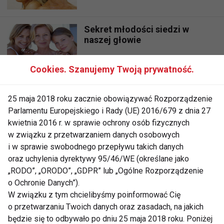
Sekret młodości siedzi w
naszej głowie
Cookies. Szanujemy Twoją prywatność.
Odmładzaj się w domu
25 maja 2018 roku zacznie obowiązywać Rozporządzenie
Parlamentu Europejskiego i Rady (UE) 2016/679 z dnia 27
kwietnia 2016 r. w sprawie ochrony osób fizycznych
w związku z przetwarzaniem danych osobowych
Zimne jest piękne
i w sprawie swobodnego przepływu takich danych
oraz uchylenia dyrektywy 95/46/WE (określane jako
„RODO”, „ORODO”, „GDPR” lub „Ogólne Rozporządzenie
o Ochronie Danych”).
Odmładzające rewolucje
W związku z tym chcielibyśmy poinformować Cię
o przetwarzaniu Twoich danych oraz zasadach, na jakich
będzie się to odbywało po dniu 25 maja 2018 roku. Poniżej