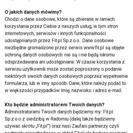
produktów w Benefit Systems Oddział Fitness.
O jakich danych mówimy?
Polacy chcą fitnessu dostępnego 24h/7
Chodzi o dane osobowe, które są zbierane w ramach
korzystania przez Ciebie z naszych usług, w tym stron
Już 76 proc. osób ćwiczących w klubach fitness
internetowych, serwisów i innych funkcjonalności
udostępnianych przez Fit.pl Sp.z.o.o.. Dane osobowe
deklaruje, że aktywność fizyczna jest ważnym
niezbędne gromadzone przez serwis www.fit.pl są objęte
elementem ich życia, a 93 proc. traktuje ją jako
ochroną danych osobowych: nie są i nie będą nikomu
sposób na utrzymanie równowagi psychicznej i
odsprzedawana ani udostępniane. W czasie korzystania z
redukcję stresu – wynika z badania MultiSport Index
serwisu użytkownik może zostać poproszony o podanie
2025. Co więcej, 62 proc. klubowiczów chce
niektórych swoich danych osobowych poprzez wypełnienie
zwiększyć poziom swojej aktywności. Jednakże
formularza, lub w inny sposób. Dane, które należy podać to
w większości przypadków imię, nazwisko i adres e-mail.
proza codzienności bardzo często utrudnia
realizację ambitnych planów treningowych.
Kto będzie administratorem Twoich danych?
Administratorami Twoich danych będziemy my: Fit.pl
– Z naszych badań wynika, że jedną z największych
Sp.z.o.o z siedzibą w Radomiu (dalej także będziemy
barier w podejmowaniu regularnej aktywności
używać skrótu „Fit.pl”) oraz nasi Zaufani partnerzy czyli
fizycznej pozostaje czas - ograniczony zarówno