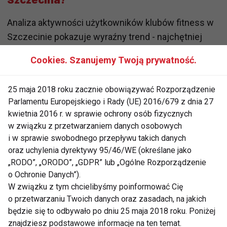
Szczecina?
Analiza aktywności użytkowników klubów fitness w
Szczecinie pokazuje wyraźny trend - najchętniej
wybierają treningi wzmacniające, wytrzymałościowe
Cookies. Szanujemy Twoją prywatność.
oraz zajęcia typu body&mind.
25 maja 2018 roku zacznie obowiązywać Rozporządzenie
– Na podium znajdują się rowery, treningi ze
Parlamentu Europejskiego i Rady (UE) 2016/679 z dnia 27
sztangami i pilates, ale dużym zainteresowaniem
kwietnia 2016 r. w sprawie ochrony osób fizycznych
cieszą się także zajęcia ukierunkowane na
w związku z przetwarzaniem danych osobowych
konkretne partie ciała oraz treningi funkcjonalne typu
i w sprawie swobodnego przepływu takich danych
full body workout czy obwodowe. W odpowiedzi na
oraz uchylenia dyrektywy 95/46/WE (określane jako
„RODO”, „ORODO”, „GDPR” lub „Ogólne Rozporządzenie
rosnące potrzeby klientów wprowadzamy w naszym
o Ochronie Danych”).
najnowszym klubie zajęcia fight, tai chi oraz tzw.
W związku z tym chcielibyśmy poinformować Cię
trening powięzi, czyli zajęcia ukierunkowane na
o przetwarzaniu Twoich danych oraz zasadach, na jakich
poprawę elastyczności, mobilności i jakości ruchu –
będzie się to odbywało po dniu 25 maja 2018 roku. Poniżej
mówi Magdalena Szwed, dyrektor ds. rozwoju
znajdziesz podstawowe informacje na ten temat.