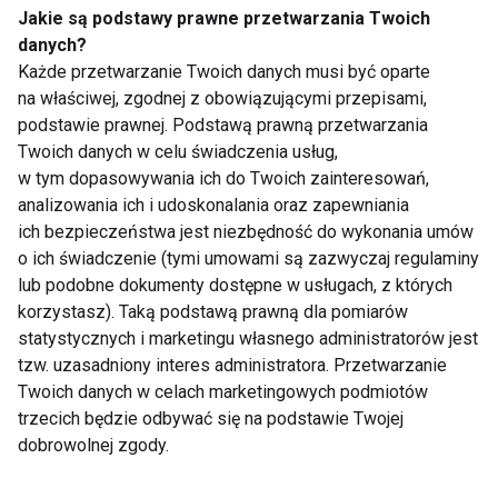
Jakie są podstawy prawne przetwarzania Twoich
lepszą kondycję, ale też większą odporność
danych?
psychiczną, spokojniejszy sen i wyraźnie lepsze
Każde przetwarzanie Twoich danych musi być oparte
samopoczucie na co dzień – podsumowuje Artur
na właściwej, zgodnej z obowiązującymi przepisami,
Szewc, trener sportowy w klubie Zdrofit Szczecin
podstawie prawnej. Podstawą prawną przetwarzania
Twoich danych w celu świadczenia usług,
Fabryka Wody.
w tym dopasowywania ich do Twoich zainteresowań,
analizowania ich i udoskonalania oraz zapewniania
FIT BIZ
ich bezpieczeństwa jest niezbędność do wykonania umów
o ich świadczenie (tymi umowami są zazwyczaj regulaminy
lub podobne dokumenty dostępne w usługach, z których
korzystasz). Taką podstawą prawną dla pomiarów
statystycznych i marketingu własnego administratorów jest
Fit biz
tzw. uzasadniony interes administratora. Przetwarzanie
Twoich danych w celach marketingowych podmiotów
trzecich będzie odbywać się na podstawie Twojej
dobrowolnej zgody.