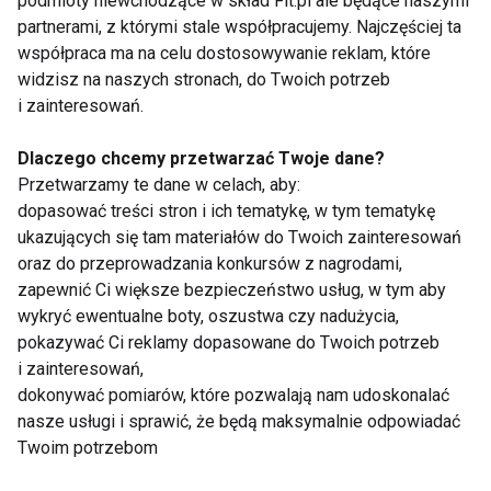
podmioty niewchodzące w skład Fit.pl ale będące naszymi
partnerami, z którymi stale współpracujemy. Najczęściej ta
przez obowiązki zawodowe, jak i rodzinne. Aż 68
współpraca ma na celu dostosowywanie reklam, które
proc. klubowiczów przyznaje, że w ciągu miesiąca
widzisz na naszych stronach, do Twoich potrzeb
zdarzają się okresy, gdy nie są w stanie
i zainteresowań.
wygospodarować chwili na trening. Dlatego
kluczowe staje się zapewnienie maksymalnej
Dlaczego chcemy przetwarzać Twoje dane?
elastyczności - możliwość ćwiczenia dokładnie
Przetwarzamy te dane w celach, aby:
dopasować treści stron i ich tematykę, w tym tematykę
wtedy, gdy pojawia się wolne „okno czasowe” –
ukazujących się tam materiałów do Twoich zainteresowań
podkreśla Magdalena Szwed.
oraz do przeprowadzania konkursów z nagrodami,
zapewnić Ci większe bezpieczeństwo usług, w tym aby
Użytkownicy klubów fitness coraz bardziej
wykryć ewentualne boty, oszustwa czy nadużycia,
doceniają możliwość korzystania z infrastruktury
pokazywać Ci reklamy dopasowane do Twoich potrzeb
sportowej w systemie 24/7. Transformacja rynku
i zainteresowań,
dokonywać pomiarów, które pozwalają nam udoskonalać
pracy dodatkowo wzmacnia ten trend. Setki tysięcy
nasze usługi i sprawić, że będą maksymalnie odpowiadać
Polaków pracują w trybie zmianowym lub nocnym –
Twoim potrzebom
w ochronie zdrowia, w służbach mundurowych,
transporcie czy logistyce. Co więcej, jak wynika z