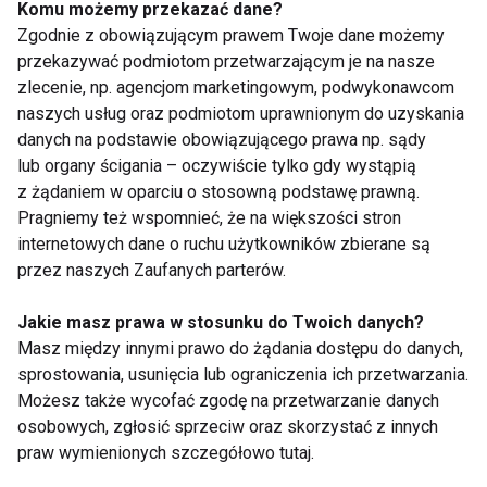
Komu możemy przekazać dane?
„Barometru Polskiego Rynku Pracy”, co trzeci Polak
Zgodnie z obowiązującym prawem Twoje dane możemy
dopuszcza pracę w nocy lub systemie zmianowym,
przekazywać podmiotom przetwarzającym je na nasze
zlecenie, np. agencjom marketingowym, podwykonawcom
a 21 proc. jest gotowych podjąć ją pod warunkiem
naszych usług oraz podmiotom uprawnionym do uzyskania
wyższego wynagrodzenia [1]. To tylko zwiększa pulę
danych na podstawie obowiązującego prawa np. sądy
osób, którzy potrzebują dostępu do infrastruktury
lub organy ścigania – oczywiście tylko gdy wystąpią
sportowej w nietypowych godzinach.
z żądaniem w oparciu o stosowną podstawę prawną.
Pragniemy też wspomnieć, że na większości stron
– Regularna aktywność fizyczna coraz częściej
internetowych dane o ruchu użytkowników zbierane są
przez naszych Zaufanych parterów.
staje się świadomym wyborem - czymś więcej niż
tylko drogą do lepszej sylwetki. To moment
Jakie masz prawa w stosunku do Twoich danych?
zatrzymania w codziennym pośpiechu, sposób na
Masz między innymi prawo do żądania dostępu do danych,
rozładowanie napięcia i odzyskanie równowagi. Ruch
sprostowania, usunięcia lub ograniczenia ich przetwarzania.
działa jak naturalny „reset” dla ciała i umysłu:
Możesz także wycofać zgodę na przetwarzanie danych
wzmacnia serce, poprawia wydolność, a
osobowych, zgłosić sprzeciw oraz skorzystać z innych
praw wymienionych szczegółowo tutaj.
jednocześnie pozwala oczyścić głowę z nadmiaru
stresu. Z czasem przekłada się to nie tylko na