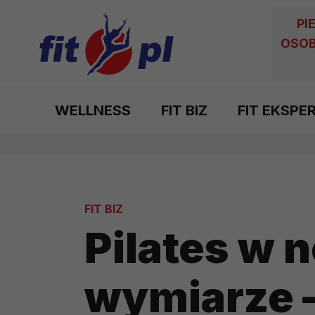
PI
OSOB
WELLNESS
FIT BIZ
FIT EKSPE
FIT BIZ
Pilates w
wymiarze –