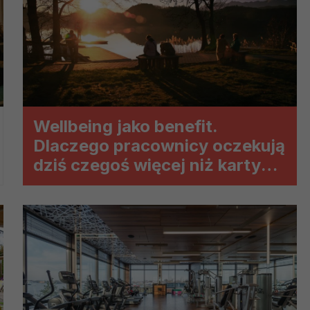
ch i marketingu własnego administratorów jest tzw. uzasadniony
elach marketingowych podmiotów trzecich będzie odbywać się 
Wellbeing jako benefit.
Dlaczego pracownicy oczekują
dziś czegoś więcej niż karty
sportowej?