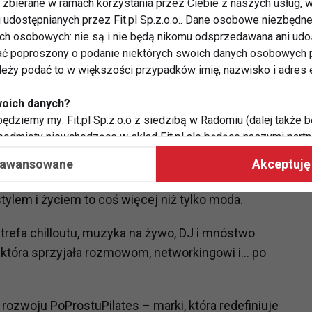
zbierane w ramach korzystania przez Ciebie z naszych usług, w
i udostępnianych przez Fit.pl Sp.z.o.o.. Dane osobowe niezbęd
ych osobowych: nie są i nie będą nikomu odsprzedawana ani udo
ć poproszony o podanie niektórych swoich danych osobowych p
ależy podać to w większości przypadków imię, nazwisko i adres e
woich danych?
ędziemy my: Fit.pl Sp.z.o.o z siedzibą w Radomiu (dalej także b
 podmioty niewchodzące w skład Fit.pl ale będące naszymi partne
współpraca ma na celu dostosowywanie reklam, które widzisz na
 z myślą o kobietach, które chcą czuć się pewnie –
aawansowane
Akceptuję 
lekcja idealnie wpisuje się w filozofię marki:
Balance
ylem i życiem to coś więcej niż tylko moda.
 Twoje dane?
aby:
strefa chilloutu, muzyka na żywo, DJ i mnóstwo
atykę, w tym tematykę ukazujących się tam materiałów do Twoic
 która sprzyjała rozmowom, networkingowi i… po
grodami,
two usług, w tym aby wykryć ewentualne boty, oszustwa czy na
e do Twoich potrzeb i zainteresowań,
alają nam udoskonalać nasze usługi i sprawić, że będą maksy
rozwoju PoProstuPilates – marki, która redefiniuje