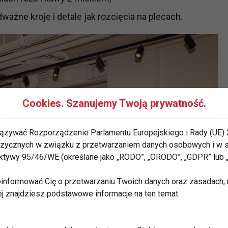
ważne kroje i detale jak rozcięcia na plecach.
Cookies. Szanujemy Twoją prywatność.
ązywać Rozporządzenie Parlamentu Europejskiego i Rady (UE) 
 fizycznych w związku z przetwarzaniem danych osobowych i w
rektywy 95/46/WE (określane jako „RODO”, „ORODO”, „GDPR” lub
informować Cię o przetwarzaniu Twoich danych oraz zasadach, n
ej znajdziesz podstawowe informacje na ten temat.