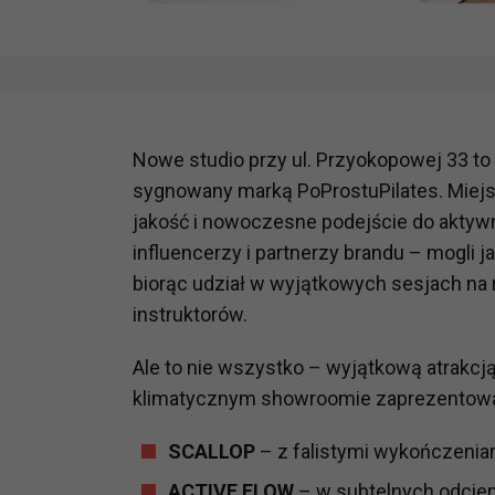
Nowe studio przy ul. Przyokopowej 33 to
sygnowany marką PoProstuPilates. Miejsc
jakość i nowoczesne podejście do aktywn
influencerzy i partnerzy brandu – mogli ja
biorąc udział w wyjątkowych sesjach n
instruktorów.
Ale to nie wszystko – wyjątkową atrakcją
klimatycznym showroomie zaprezentowano 
SCALLOP
– z falistymi wykończeniam
ACTIVE FLOW
– w subtelnych odcien