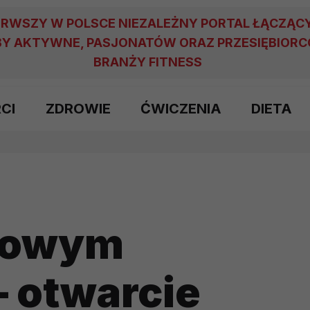
ERWSZY W POLSCE NIEZALEŻNY PORTAL ŁĄCZĄC
Y AKTYWNE, PASJONATÓW ORAZ PRZESIĘBIOR
BRANŻY FITNESS
RCI
ZDROWIE
ĆWICZENIA
DIETA
 nowym
 otwarcie