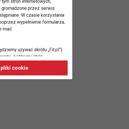
 tym stron internetowych,
ne gromadzone przez serwis
stępniane. W czasie korzystania
oprzez wypełnienie formularza,
-mail.
ędziemy używać skrótu „Fit.pl”)
rami, z którymi stale
 naszych stronach, do Twoich
pliki cookie
h zainteresowań oraz do
dużycia,
malnie odpowiadać Twoim