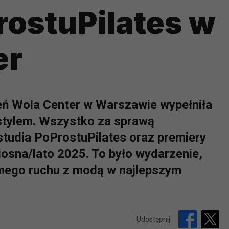
rostuPilates w
er
zeń Wola Center w Warszawie wypełniła
 stylem. Wszystko za sprawą
studia PoProstuPilates oraz premiery
iosna/lato 2025. To było wydarzenie,
omego ruchu z modą w najlepszym
Udostępnij