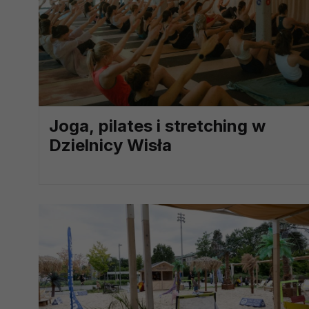
prawną dla pomiarów statystyczny
Przetwarzanie Twoich danych w c
zgody.
Joga, pilates i stretching w
Dzielnicy Wisła