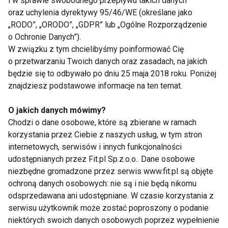
i w sprawie swobodnego przepływu takich danych
oraz uchylenia dyrektywy 95/46/WE (określane jako
„RODO”, „ORODO”, „GDPR” lub „Ogólne Rozporządzenie
Trzy ulubione asany Adama to: stanie na głowie z
o Ochronie Danych”).
podparciem - Salamba Sirsasana, pozycja Półksiężyc
W związku z tym chcielibyśmy poinformować Cię
z dłońmi złożonymi, jak do modlitwy oraz
o przetwarzaniu Twoich danych oraz zasadach, na jakich
Koundinyasana.
będzie się to odbywało po dniu 25 maja 2018 roku. Poniżej
znajdziesz podstawowe informacje na ten temat.
Jak przyznaje gwiazdor ćwicząc jogę nabrał do
O jakich danych mówimy?
siebie zaufania. Asany odblokowały krążenie energii
Chodzi o dane osobowe, które są zbierane w ramach
w jego organizmie i rozluźniając układ mięśniowy,
korzystania przez Ciebie z naszych usług, w tym stron
przyczyniły się do wyciszenia i uspokojenia umysłu.
internetowych, serwisów i innych funkcjonalności
udostępnianych przez Fit.pl Sp.z.o.o.. Dane osobowe
niezbędne gromadzone przez serwis www.fit.pl są objęte
ochroną danych osobowych: nie są i nie będą nikomu
odsprzedawana ani udostępniane. W czasie korzystania z
serwisu użytkownik może zostać poproszony o podanie
niektórych swoich danych osobowych poprzez wypełnienie