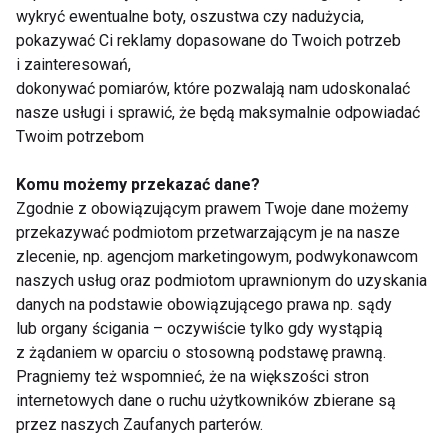
Joga
wykryć ewentualne boty, oszustwa czy nadużycia,
pokazywać Ci reklamy dopasowane do Twoich potrzeb
i zainteresowań,
dokonywać pomiarów, które pozwalają nam udoskonalać
nasze usługi i sprawić, że będą maksymalnie odpowiadać
Twoim potrzebom
Komu możemy przekazać dane?
Joga dla
Joga prenatalna –
Zgodnie z obowiązującym prawem Twoje dane możemy
zapracowanych – 10-
korzyści i zasady
przekazywać podmiotom przetwarzającym je na nasze
minutowa rutyna na
praktyki dla
zlecenie, np. agencjom marketingowym, podwykonawcom
stres i sztywność ciała
przyszłych mam
naszych usług oraz podmiotom uprawnionym do uzyskania
danych na podstawie obowiązującego prawa np. sądy
lub organy ścigania – oczywiście tylko gdy wystąpią
z żądaniem w oparciu o stosowną podstawę prawną.
Pragniemy też wspomnieć, że na większości stron
internetowych dane o ruchu użytkowników zbierane są
Joga na dobry sen – 5
AcroYoga - dlaczego
przez naszych Zaufanych parterów.
pozycji, które pomogą
warto ćwiczyć?