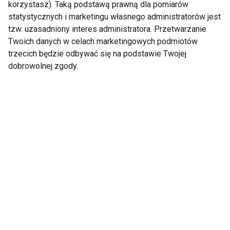
korzystasz). Taką podstawą prawną dla pomiarów
statystycznych i marketingu własnego administratorów jest
tzw. uzasadniony interes administratora. Przetwarzanie
Twoich danych w celach marketingowych podmiotów
trzecich będzie odbywać się na podstawie Twojej
Joga na ból pleców
dobrowolnej zgody.
Pokaż więcej
Nie przegap nowości ze
świata FIT!
Zapisz się do naszego newslettera