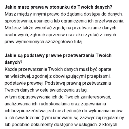
Ci zrelaksować się
Jakie masz prawa w stosunku do Twoich danych?
przed snem
Masz między innymi prawo do żądania dostępu do danych,
sprostowania, usunięcia lub ograniczenia ich przetwarzania.
Pokaż więcej
Możesz także wycofać zgodę na przetwarzanie danych
osobowych, zgłosić sprzeciw oraz skorzystać z innych
praw wymienionych szczegółowo tutaj.
Joga na ból pleców
Jakie są podstawy prawne przetwarzania Twoich
danych?
Każde przetwarzanie Twoich danych musi być oparte
na właściwej, zgodnej z obowiązującymi przepisami,
podstawie prawnej. Podstawą prawną przetwarzania
Twoich danych w celu świadczenia usług,
w tym dopasowywania ich do Twoich zainteresowań,
analizowania ich i udoskonalania oraz zapewniania
Joga na ból pleców
Joga na ból pleców
ich bezpieczeństwa jest niezbędność do wykonania umów
o ich świadczenie (tymi umowami są zazwyczaj regulaminy
lub podobne dokumenty dostępne w usługach, z których