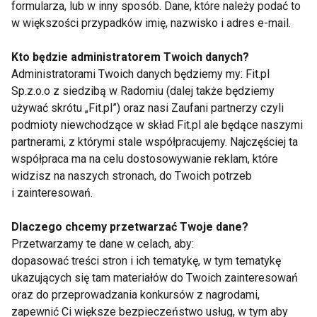
formularza, lub w inny sposób. Dane, które należy podać to
w większości przypadków imię, nazwisko i adres e-mail.
Kto będzie administratorem Twoich danych?
Administratorami Twoich danych będziemy my: Fit.pl
Sp.z.o.o z siedzibą w Radomiu (dalej także będziemy
używać skrótu „Fit.pl”) oraz nasi Zaufani partnerzy czyli
www.fit.pl
podmioty niewchodzące w skład Fit.pl ale będące naszymi
partnerami, z którymi stale współpracujemy. Najczęściej ta
współpraca ma na celu dostosowywanie reklam, które
widzisz na naszych stronach, do Twoich potrzeb
i zainteresowań.
Dlaczego chcemy przetwarzać Twoje dane?
JOGA
JOGA NA BÓL PLECÓW
FIT LIGHT
Przetwarzamy te dane w celach, aby:
dopasować treści stron i ich tematykę, w tym tematykę
ukazujących się tam materiałów do Twoich zainteresowań
oraz do przeprowadzania konkursów z nagrodami,
zapewnić Ci większe bezpieczeństwo usług, w tym aby