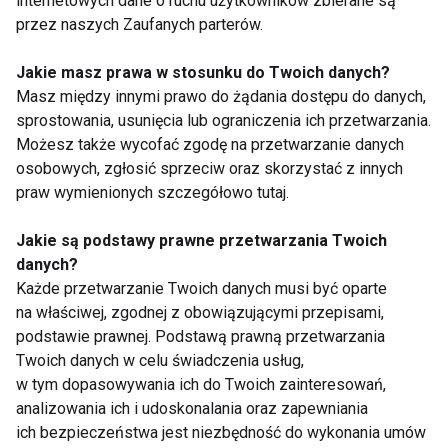
internetowych dane o ruchu użytkowników zbierane są
przez naszych Zaufanych parterów.
Trening latem – lepiej
Spacer po posiłku – jak
ćwiczyć rano czy
wpływa na poziom
wieczorem?
cukru we krwi?
Jakie masz prawa w stosunku do Twoich danych?
Masz między innymi prawo do żądania dostępu do danych,
sprostowania, usunięcia lub ograniczenia ich przetwarzania.
Możesz także wycofać zgodę na przetwarzanie danych
osobowych, zgłosić sprzeciw oraz skorzystać z innych
praw wymienionych szczegółowo tutaj.
Jakie są podstawy prawne przetwarzania Twoich
Czy warto trenować
Trening personalny po
danych?
boso? Korzyści i
40. roku życia — jak
zagrożenia dla stóp
wrócić do formy bez
Każde przetwarzanie Twoich danych musi być oparte
oraz całego ciała
przypadkowych
na właściwej, zgodnej z obowiązującymi przepisami,
ćwiczeń?
podstawie prawnej. Podstawą prawną przetwarzania
Pokaż więcej
Twoich danych w celu świadczenia usług,
w tym dopasowywania ich do Twoich zainteresowań,
analizowania ich i udoskonalania oraz zapewniania
ich bezpieczeństwa jest niezbędność do wykonania umów