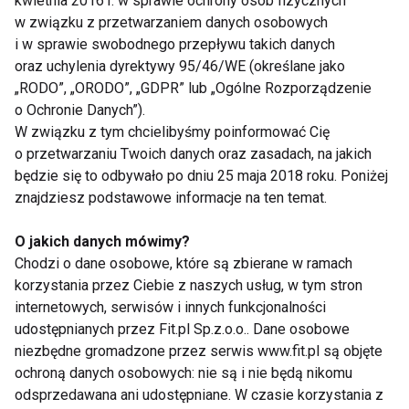
kwietnia 2016 r. w sprawie ochrony osób fizycznych
tej pozycji przez minutę na każdą stronę. Wojownik
w związku z przetwarzaniem danych osobowych
II wzmacnia nogi, poprawia stabilność i dodaje
i w sprawie swobodnego przepływu takich danych
energii.
oraz uchylenia dyrektywy 95/46/WE (określane jako
„RODO”, „ORODO”, „GDPR” lub „Ogólne Rozporządzenie
5. Pozycja gołębia (Eka Pada
o Ochronie Danych”).
Rajakapotasana) – 2 minuty
W związku z tym chcielibyśmy poinformować Cię
o przetwarzaniu Twoich danych oraz zasadach, na jakich
Usiądź na macie i zegnij jedną nogę przed sobą,
będzie się to odbywało po dniu 25 maja 2018 roku. Poniżej
drugą wyciągnij prosto do tyłu. Oprzyj dłonie na
znajdziesz podstawowe informacje na ten temat.
podłożu i pochyl tułów do przodu. Po minucie zmień
O jakich danych mówimy?
stronę. Pozycja ta doskonale otwiera biodra i
Chodzi o dane osobowe, które są zbierane w ramach
redukuje napięcie nagromadzone przez długotrwałe
korzystania przez Ciebie z naszych usług, w tym stron
siedzenie.
internetowych, serwisów i innych funkcjonalności
udostępnianych przez Fit.pl Sp.z.o.o.. Dane osobowe
6. Pozycja leżącego skrętu (Supta
niezbędne gromadzone przez serwis www.fit.pl są objęte
Matsyendrasana) – 1 minuta
ochroną danych osobowych: nie są i nie będą nikomu
odsprzedawana ani udostępniane. W czasie korzystania z
Połóż się na plecach, zegnij kolana i przenieś je na