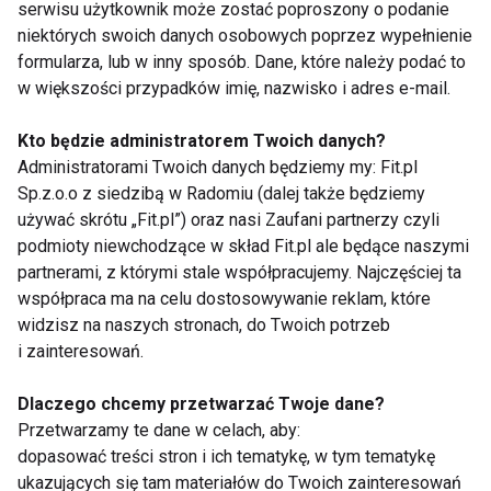
serwisu użytkownik może zostać poproszony o podanie
jedną stronę ciała, jednocześnie kierując ręce w
niektórych swoich danych osobowych poprzez wypełnienie
przeciwną stronę. Pozostań w tej pozycji przez 30
formularza, lub w inny sposób. Dane, które należy podać to
sekund, a następnie zmień stronę. To świetny
w większości przypadków imię, nazwisko i adres e-mail.
sposób na rozciągnięcie kręgosłupa i ukojenie
Kto będzie administratorem Twoich danych?
układu nerwowego.
Administratorami Twoich danych będziemy my: Fit.pl
Sp.z.o.o z siedzibą w Radomiu (dalej także będziemy
7. Pozycja trupa (Savasana) – 1 minuta
używać skrótu „Fit.pl”) oraz nasi Zaufani partnerzy czyli
podmioty niewchodzące w skład Fit.pl ale będące naszymi
Zakończ sesję w pozycji leżącej. Zamknij oczy,
partnerami, z którymi stale współpracujemy. Najczęściej ta
oddychaj głęboko i pozwól ciału się rozluźnić. To
współpraca ma na celu dostosowywanie reklam, które
kluczowy moment, który pomaga zintegrować efekty
widzisz na naszych stronach, do Twoich potrzeb
praktyki i osiągnąć pełnię relaksu.
i zainteresowań.
10 minut to wystarczający czas, aby poczuć
Dlaczego chcemy przetwarzać Twoje dane?
pozytywne efekty jogi. Regularna praktyka tej
Przetwarzamy te dane w celach, aby:
krótkiej rutyny pomoże Ci w walce ze stresem,
dopasować treści stron i ich tematykę, w tym tematykę
ukazujących się tam materiałów do Twoich zainteresowań
zmniejszy sztywność ciała i poprawi samopoczucie.