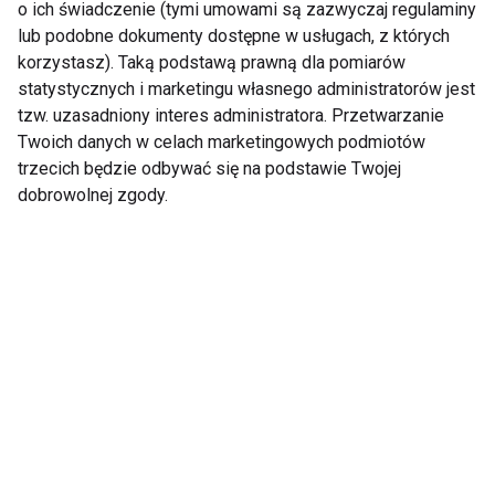
o ich świadczenie (tymi umowami są zazwyczaj regulaminy
Joga
lub podobne dokumenty dostępne w usługach, z których
korzystasz). Taką podstawą prawną dla pomiarów
statystycznych i marketingu własnego administratorów jest
tzw. uzasadniony interes administratora. Przetwarzanie
Twoich danych w celach marketingowych podmiotów
trzecich będzie odbywać się na podstawie Twojej
dobrowolnej zgody.
Joga prenatalna –
Joga na dobry sen – 5
korzyści i zasady
pozycji, które pomogą
praktyki dla
Ci zrelaksować się
przyszłych mam
przed snem
AcroYoga - dlaczego
Kurs instruktorski jogi:
warto ćwiczyć?
od ucznia do