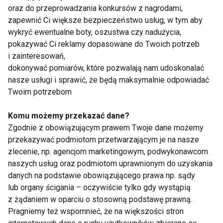
oraz do przeprowadzania konkursów z nagrodami,
Najważniejsze jest to, by skupić się na oddechu i
zapewnić Ci większe bezpieczeństwo usług, w tym aby
pozwolić sobie na chwilę oddechu w ciągu dnia.
wykryć ewentualne boty, oszustwa czy nadużycia,
Zacznij już dziś i zobacz, jak joga może pozytywnie
pokazywać Ci reklamy dopasowane do Twoich potrzeb
wpłynąć na Twoje życie!
i zainteresowań,
dokonywać pomiarów, które pozwalają nam udoskonalać
ĆWICZENIA
JOGA
TRENING
nasze usługi i sprawić, że będą maksymalnie odpowiadać
Twoim potrzebom
Komu możemy przekazać dane?
Zgodnie z obowiązującym prawem Twoje dane możemy
przekazywać podmiotom przetwarzającym je na nasze
Ćwiczenia
zlecenie, np. agencjom marketingowym, podwykonawcom
naszych usług oraz podmiotom uprawnionym do uzyskania
danych na podstawie obowiązującego prawa np. sądy
lub organy ścigania – oczywiście tylko gdy wystąpią
z żądaniem w oparciu o stosowną podstawę prawną.
Pragniemy też wspomnieć, że na większości stron