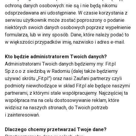
ochroną danych osobowych: nie są i nie będą nikomu
Umieść dłonie wzdłuż ciała lub na
odsprzedawana ani udostępniane. W czasie korzystania z
brzuchu, by lepiej poczuć oddech.
serwisu użytkownik może zostać poproszony o podanie
Jeśli czujesz dyskomfort w biodrach,
niektórych swoich danych osobowych poprzez wypełnienie
formularza, lub w inny sposób. Dane, które należy podać to
możesz podłożyć poduszki pod kolana.
w większości przypadków imię, nazwisko i adres e-mail.
Zamknij oczy, oddychaj spokojnie i
pozostaw w tej pozycji przez 3-5 minut.
Kto będzie administratorem Twoich danych?
Administratorami Twoich danych będziemy my: Fit.pl
Korzyści z Supta Baddha Konasana:
Sp.z.o.o z siedzibą w Radomiu (dalej także będziemy
używać skrótu „Fit.pl”) oraz nasi Zaufani partnerzy czyli
Rozciąga biodra i wewnętrzne uda.
podmioty niewchodzące w skład Fit.pl ale będące naszymi
partnerami, z którymi stale współpracujemy. Najczęściej ta
Działa kojąco na układ nerwowy.
współpraca ma na celu dostosowywanie reklam, które
Sprzyja wyciszeniu i relaksowi przed
widzisz na naszych stronach, do Twoich potrzeb
snem.
i zainteresowań.
5. Pozycja leżącego skrętu (Supta
Dlaczego chcemy przetwarzać Twoje dane?
Matsyendrasana)