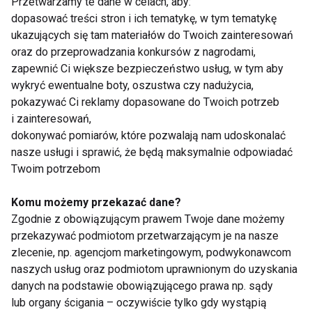
Przetwarzamy te dane w celach, aby:
dopasować treści stron i ich tematykę, w tym tematykę
Supta Matsyendrasana, czyli pozycja leżącego
ukazujących się tam materiałów do Twoich zainteresowań
skrętu, to doskonała asana na wieczorne odprężenie
oraz do przeprowadzania konkursów z nagrodami,
kręgosłupa i całego ciała. Skręty pomagają uwolnić
zapewnić Ci większe bezpieczeństwo usług, w tym aby
wykryć ewentualne boty, oszustwa czy nadużycia,
napięcie w plecach, a także wspierają układ
pokazywać Ci reklamy dopasowane do Twoich potrzeb
trawienny, co może być szczególnie korzystne
i zainteresowań,
przed snem.
dokonywać pomiarów, które pozwalają nam udoskonalać
nasze usługi i sprawić, że będą maksymalnie odpowiadać
Jak wykonać pozycję leżącego skrętu?
Twoim potrzebom
Połóż się na plecach, wyciągnij ręce na
Komu możemy przekazać dane?
boki w kształcie litery T.
Zgodnie z obowiązującym prawem Twoje dane możemy
Zegnij jedno kolano i przenieś je na
przekazywać podmiotom przetwarzającym je na nasze
zlecenie, np. agencjom marketingowym, podwykonawcom
przeciwną stronę ciała, pozwalając mu
naszych usług oraz podmiotom uprawnionym do uzyskania
opadać w kierunku podłogi.
danych na podstawie obowiązującego prawa np. sądy
Głowę skieruj w przeciwnym kierunku
lub organy ścigania – oczywiście tylko gdy wystąpią