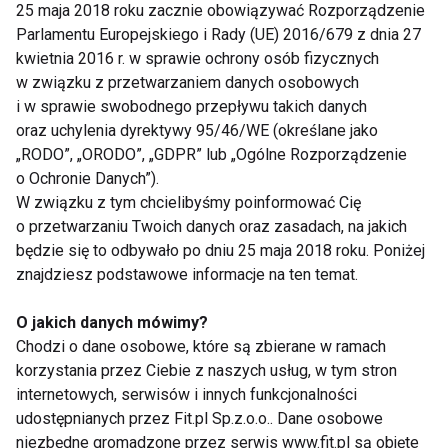
25 maja 2018 roku zacznie obowiązywać Rozporządzenie
napięcie nagromadzone w ciągu dnia.
Parlamentu Europejskiego i Rady (UE) 2016/679 z dnia 27
kwietnia 2016 r. w sprawie ochrony osób fizycznych
4. Pozycja rozciągniętego motyla (Supta
Baddha Konasana)
w związku z przetwarzaniem danych osobowych
i w sprawie swobodnego przepływu takich danych
Supta Baddha Konasana, czyli pozycja
oraz uchylenia dyrektywy 95/46/WE (określane jako
„RODO”, „ORODO”, „GDPR” lub „Ogólne Rozporządzenie
rozciągniętego motyla, to doskonała asana na
o Ochronie Danych”).
rozciągnięcie bioder i wewnętrznych ud, a
W związku z tym chcielibyśmy poinformować Cię
jednocześnie na pełne odprężenie ciała. Ta pozycja
o przetwarzaniu Twoich danych oraz zasadach, na jakich
pomaga w zrelaksowaniu układu nerwowego i
będzie się to odbywało po dniu 25 maja 2018 roku. Poniżej
przygotowuje organizm do snu.
znajdziesz podstawowe informacje na ten temat.
Jak wykonać pozycję rozciągniętego
O jakich danych mówimy?
motyla?
Chodzi o dane osobowe, które są zbierane w ramach
korzystania przez Ciebie z naszych usług, w tym stron
Połóż się na plecach, zegnij kolana i
internetowych, serwisów i innych funkcjonalności
złącz podeszwy stóp, pozwalając
udostępnianych przez Fit.pl Sp.z.o.o.. Dane osobowe
kolanom opadać na boki.
niezbędne gromadzone przez serwis www.fit.pl są objęte