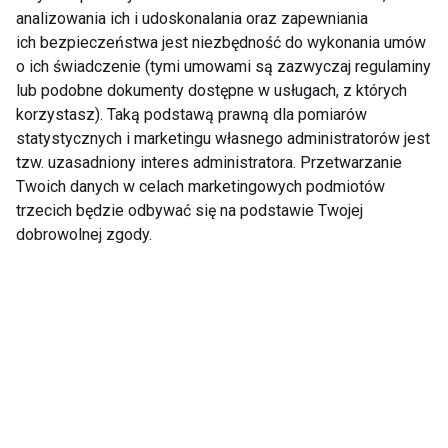
analizowania ich i udoskonalania oraz zapewniania
zasypianiu. Warto stworzyć własny wieczorny rytuał,
ich bezpieczeństwa jest niezbędność do wykonania umów
który obejmie nie tylko ćwiczenia, ale również
o ich świadczenie (tymi umowami są zazwyczaj regulaminy
techniki oddechowe, medytację czy relaksacyjne
lub podobne dokumenty dostępne w usługach, z których
dźwięki. Kilka wskazówek, jak efektywnie
korzystasz). Taką podstawą prawną dla pomiarów
praktykować jogę przed snem:
statystycznych i marketingu własnego administratorów jest
tzw. uzasadniony interes administratora. Przetwarzanie
Ćwicz w cichym i spokojnym miejscu,
Twoich danych w celach marketingowych podmiotów
przy stonowanym świetle.
trzecich będzie odbywać się na podstawie Twojej
dobrowolnej zgody.
Unikaj intensywnych pozycji i skup się
na relaksujących asanach.
Oddychaj spokojnie i głęboko,
koncentrując się na każdym wdechu i
wydechu.
Zakończ sesję krótką medytacją lub
chwilą wdzięczności, co dodatkowo