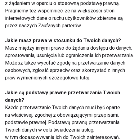
niż noga.
z żądaniem w oparciu o stosowną podstawę prawną.
Pragniemy też wspomnieć, że na większości stron
Pozostań w tej pozycji przez 1-2
internetowych dane o ruchu użytkowników zbierane są
minuty, oddychając głęboko, a
przez naszych Zaufanych parterów.
następnie powtórz na drugą stronę.
Jakie masz prawa w stosunku do Twoich danych?
Korzyści z Supta Matsyendrasana:
Masz między innymi prawo do żądania dostępu do danych,
sprostowania, usunięcia lub ograniczenia ich przetwarzania.
Rozciąga kręgosłup, biodra i ramiona.
Możesz także wycofać zgodę na przetwarzanie danych
osobowych, zgłosić sprzeciw oraz skorzystać z innych
Pomaga uwolnić napięcie w dolnej
praw wymienionych szczegółowo tutaj.
części pleców.
Sprzyja wyciszeniu i relaksacji ciała
Jakie są podstawy prawne przetwarzania Twoich
przed snem.
danych?
Każde przetwarzanie Twoich danych musi być oparte
Jak praktykować jogę przed snem?
na właściwej, zgodnej z obowiązującymi przepisami,
podstawie prawnej. Podstawą prawną przetwarzania
Regularne wykonywanie jogi przed snem może
Twoich danych w celu świadczenia usług,
znacząco poprawić jakość snu i pomóc w
w tym dopasowywania ich do Twoich zainteresowań,