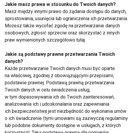
producentów, to ogromny nacisk na badania
Jakie masz prawa w stosunku do Twoich danych?
naukowe.
Rozwiązania wykorzystywane w
Masz między innymi prawo do żądania dostępu do danych,
modelach takich jak GEL-KAYANO 33 powstają w
sprostowania, usunięcia lub ograniczenia ich przetwarzania.
Instytucie Nauk Sportowych ASICS w Kobe
, gdzie
Możesz także wycofać zgodę na przetwarzanie danych
osobowych, zgłosić sprzeciw oraz skorzystać z innych
analizowane są ruchy biegaczy, biomechanika stopy
praw wymienionych szczegółowo tutaj.
oraz wpływ poszczególnych technologii na komfort i
bezpieczeństwo treningu.
Jakie są podstawy prawne przetwarzania Twoich
danych?
Co istotne, w proces projektowania zaangażowani są
Każde przetwarzanie Twoich danych musi być oparte
również sportowcy, którzy testują prototypy i
na właściwej, zgodnej z obowiązującymi przepisami,
przekazują projektantom praktyczne uwagi. Dzięki
podstawie prawnej. Podstawą prawną przetwarzania
temu kolejne generacje obuwia rozwijają się nie
Twoich danych w celu świadczenia usług,
w tym dopasowywania ich do Twoich zainteresowań,
tylko w oparciu o dane laboratoryjne, ale również
analizowania ich i udoskonalania oraz zapewniania
realne doświadczenia osób spędzających setki
ich bezpieczeństwa jest niezbędność do wykonania umów
godzin na treningach.
o ich świadczenie (tymi umowami są zazwyczaj regulaminy
lub podobne dokumenty dostępne w usługach, z których
W zdrowym ciele zdrowy duch
korzystasz). Taką podstawą prawną dla pomiarów