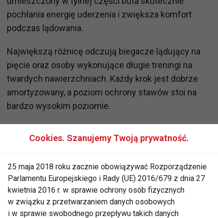
umieszczony w tylnej części buta skutecznie
pochłania energię uderzenia i zwiększa komfort
podczas lądowania.
Największą różnicę odczują biegacze lądujący na
pięcie oraz osoby wykonujące długie treningi na
twardych nawierzchniach. Każdy krok jest dobrze
amortyzowany, a poziom ochrony stawów stoi na
bardzo wysokim poziomie.
Przyczepność i trwałość
Cookies. Szanujemy Twoją prywatność.
Nowa podeszwa wykorzystuje
połączenie gumy
25 maja 2018 roku zacznie obowiązywać Rozporządzenie
ASICSGRIP oraz AHARPLUS
. Efektem jest bardzo
Parlamentu Europejskiego i Rady (UE) 2016/679 z dnia 27
dobra przyczepność nie tylko na suchym asfalcie,
kwietnia 2016 r. w sprawie ochrony osób fizycznych
ale również na mokrych nawierzchniach czy
w związku z przetwarzaniem danych osobowych
utwardzonych drogach szutrowych.
i w sprawie swobodnego przepływu takich danych