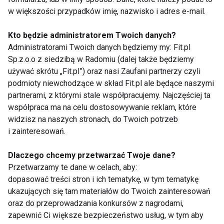
w większości przypadków imię, nazwisko i adres e-mail.
Kto będzie administratorem Twoich danych?
Administratorami Twoich danych będziemy my: Fit.pl
Dla kogo jest GEL-KAYANO 33?
Sp.z.o.o z siedzibą w Radomiu (dalej także będziemy
używać skrótu „Fit.pl”) oraz nasi Zaufani partnerzy czyli
Po kilku treningach mam wrażenie, że GEL-KAYANO
podmioty niewchodzące w skład Fit.pl ale będące naszymi
33 to świetny wybór dla osób podobnych do mnie –
partnerami, z którymi stale współpracujemy. Najczęściej ta
biegających rekreacyjnie, nieregularnie lub
współpraca ma na celu dostosowywanie reklam, które
wracających do aktywności po przerwie. To but,
widzisz na naszych stronach, do Twoich potrzeb
i zainteresowań.
który wybacza błędy,
daje dużo komfortu i pozwala
po prostu cieszyć się bieganiem
.
Dlaczego chcemy przetwarzać Twoje dane?
Przetwarzamy te dane w celach, aby:
Jeśli szukasz modelu do codziennych treningów,
dopasować treści stron i ich tematykę, w tym tematykę
długich spacerów czy spokojnych wybiegań, trudno
ukazujących się tam materiałów do Twoich zainteresowań
będzie narzekać. Natomiast osoby nastawione na
oraz do przeprowadzania konkursów z nagrodami,
szybkie bieganie i walkę o rekordy prawdopodobnie
zapewnić Ci większe bezpieczeństwo usług, w tym aby