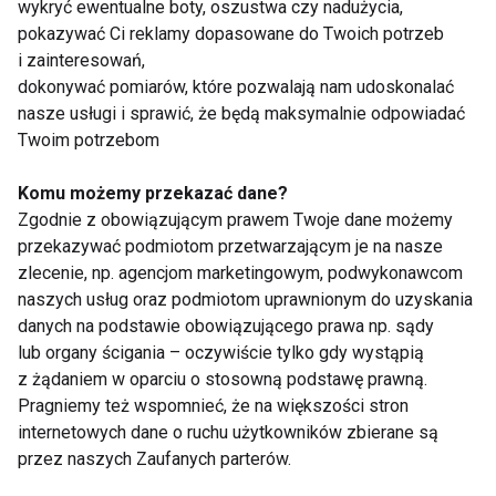
wybiorą coś bardziej dynamicznego.
wykryć ewentualne boty, oszustwa czy nadużycia,
pokazywać Ci reklamy dopasowane do Twoich potrzeb
i zainteresowań,
dokonywać pomiarów, które pozwalają nam udoskonalać
nasze usługi i sprawić, że będą maksymalnie odpowiadać
Twoim potrzebom
Komu możemy przekazać dane?
Zgodnie z obowiązującym prawem Twoje dane możemy
przekazywać podmiotom przetwarzającym je na nasze
zlecenie, np. agencjom marketingowym, podwykonawcom
naszych usług oraz podmiotom uprawnionym do uzyskania
danych na podstawie obowiązującego prawa np. sądy
lub organy ścigania – oczywiście tylko gdy wystąpią
Technologia tworzona przez
z żądaniem w oparciu o stosowną podstawę prawną.
Pragniemy też wspomnieć, że na większości stron
naukę i praktykę
internetowych dane o ruchu użytkowników zbierane są
przez naszych Zaufanych parterów.
To, co wyróżnia ASICS na tle wielu konkurencyjnych