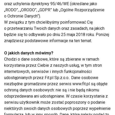
oraz uchylenia dyrektywy 95/46/WE (określane jako
Równie dobrze prezentuje się trwałość. Wszystko
„RODO”, „ORODO”, „GDPR” lub „Ogólne Rozporządzenie
wskazuje na to, że GEL-KAYANO 33 bez problemu
o Ochronie Danych”).
W związku z tym chcielibyśmy poinformować Cię
poradzi sobie z bardzo dużymi przebiegami,
o przetwarzaniu Twoich danych oraz zasadach, na jakich
zachowując swoje właściwości przez setki
będzie się to odbywało po dniu 25 maja 2018 roku. Poniżej
kilometrów.
znajdziesz podstawowe informacje na ten temat.
O jakich danych mówimy?
Chodzi o dane osobowe, które są zbierane w ramach
korzystania przez Ciebie z naszych usług, w tym stron
internetowych, serwisów i innych funkcjonalności
udostępnianych przez Fit.pl Sp.z.o.o.. Dane osobowe
niezbędne gromadzone przez serwis www.fit.pl są objęte
ochroną danych osobowych: nie są i nie będą nikomu
odsprzedawana ani udostępniane. W czasie korzystania z
serwisu użytkownik może zostać poproszony o podanie
niektórych swoich danych osobowych poprzez wypełnienie
formularza, lub w inny sposób. Dane, które należy podać to