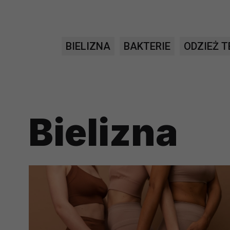
prawną dla pomiarów statystyczny
Przetwarzanie Twoich danych w c
zgody.
BIELIZNA
BAKTERIE
ODZIEŻ 
Bielizna