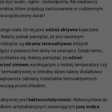
e być wodo-, ognio- i kuloodporna. Ale naukowcy
eriałów, które znajdują zastosowanie w codziennym
wia współczesny świat?
ego ciała. Do tej pory
odzież aktywna
kojarzona
 Należy jednak pamiętać, że jest świetnym
 rodzajów są
ubrania termoaktywne
, których
oci z powierzchni skóry na zewnątrz. Dzięki temu,
wychładza się. Należy pamiętać, że
odzież
 przed zimnem
wynikającym z niskiej temperatury czy
ny termoaktywnej w chłodny dzień należy dodatkowo
r. Najnowsze odmiany materiałów termoaktywnych
ieczają przed chłodem.
 aktywnej jest
bakteriostatyczność
. Wykorzystana do
rodkiem antybakteryjnym zawierającym
jony srebra
.