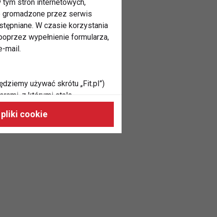
 tym stron internetowych,
ne gromadzone przez serwis
stępniane. W czasie korzystania
oprzez wypełnienie formularza,
-mail.
ędziemy używać skrótu „Fit.pl”)
rami, z którymi stale
 naszych stronach, do Twoich
pliki cookie
h zainteresowań oraz do
dużycia,
malnie odpowiadać Twoim