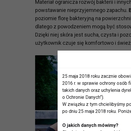
Materiał ogranicza rozwój bakterii i inn
powstawanie nieprzyjemnego zapachu.
poziomie florę bakteryjną na powierzchni
dlatego z powodzeniem mogą być stosowa
Dzięki niej skóra jest sucha, czysta i p
użytkownik czuje się komfortowo i śwież
25 maja 2018 roku zacznie obowi
2016 r. w sprawie ochrony osób
takich danych oraz uchylenia dy
o Ochronie Danych”).
W związku z tym chcielibyśmy po
po dniu 25 maja 2018 roku. Poniż
O jakich danych mówimy?