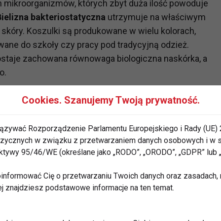
ych mikroorganizmów, których zbyt duża ilość powoduje
Bielizna bakteriostatyczna
utrzymuje na właściwym
 skóry. Koszulki są produkowane w wielu kolorach,
ne do szkoły czy pracy pod tradycyjną odzież.
ozostaje zachowana równowaga biologiczna naskórka, a
o.
Cookies. Szanujemy Twoją prywatność.
ązywać Rozporządzenie Parlamentu Europejskiego i Rady (UE) 
 fizycznych w związku z przetwarzaniem danych osobowych i w
rektywy 95/46/WE (określane jako „RODO”, „ORODO”, „GDPR” lub
informować Cię o przetwarzaniu Twoich danych oraz zasadach, n
ej znajdziesz podstawowe informacje na ten temat.