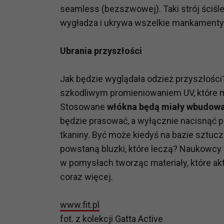
potrzebom
seamless (bezszwowej). Taki strój ściśle
wygładza i ukrywa wszelkie mankamenty 
Komu możemy przekazać dane
Zgodnie z obowiązującym prawe
Ubrania przyszłości
np. agencjom marketingowym, p
obowiązującego prawa np. sądy l
Jak będzie wyglądała odzież przyszłości
prawną. Pragniemy też wspomnieć
Zaufanych parterów.
szkodliwym promieniowaniem UV, które m
Stosowane
włókna będą miały wbudow
Jakie masz prawa w stosunku 
będzie prasować, a wyłącznie nacisnąć 
Masz między innymi prawo do żąd
tkaniny. Być może kiedyś na bazie sztuc
także wycofać zgodę na przetwar
powstaną bluzki, które leczą? Naukowcy 
szczegółowo tutaj.
w pomysłach tworząc materiały, które a
Jakie są podstawy prawne prz
coraz więcej.
Każde przetwarzanie Twoich dany
Podstawą prawną przetwarzania 
www.fit.pl
analizowania ich i udoskonalani
fot. z kolekcji Gatta Active
(tymi umowami są zazwyczaj regu