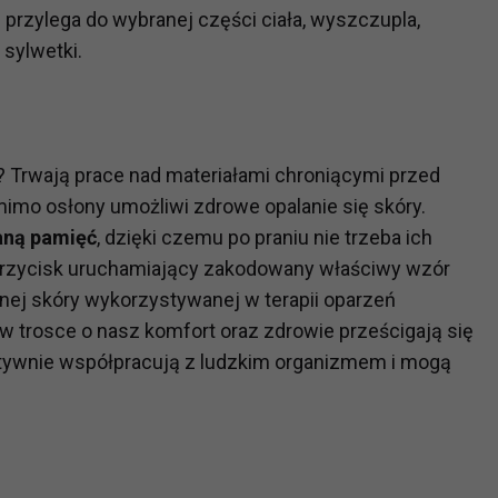
 przylega do wybranej części ciała, wyszczupla,
sylwetki.
?
m Twoje dane możemy przekazywać podmiotom przetwarzającym
odwykonawcom naszych usług oraz podmiotom uprawnionym do u
ub organy ścigania – oczywiście tylko gdy wystąpią z żądanie
? Trwają prace nad materiałami chroniącymi przed
, że na większości stron internetowych dane o ruchu użytkown
imo osłony umożliwi zdrowe opalanie się skóry.
aną pamięć
, dzięki czemu po praniu nie trzeba ich
do Twoich danych?
przycisk uruchamiający zakodowany właściwy wzór
ania dostępu do danych, sprostowania, usunięcia lub ogranicze
znej skóry wykorzystywanej w terapii oparzeń
zanie danych osobowych, zgłosić sprzeciw oraz skorzystać z 
w trosce o nasz komfort oraz zdrowie prześcigają się
ktywnie współpracują z ludzkim organizmem i mogą
etwarzania Twoich danych?
ch musi być oparte na właściwej, zgodnej z obowiązującymi prz
Twoich danych w celu świadczenia usług, w tym dopasowywania
a oraz zapewniania ich bezpieczeństwa jest niezbędność do wyk
laminy lub podobne dokumenty dostępne w usługach, z których