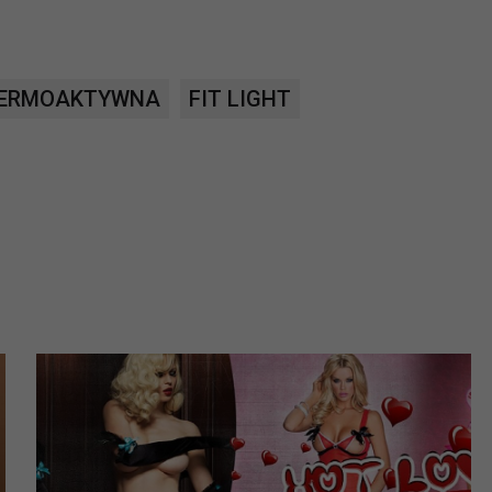
ch i marketingu własnego administratorów jest tzw. uzasadniony
elach marketingowych podmiotów trzecich będzie odbywać się 
TERMOAKTYWNA
FIT LIGHT