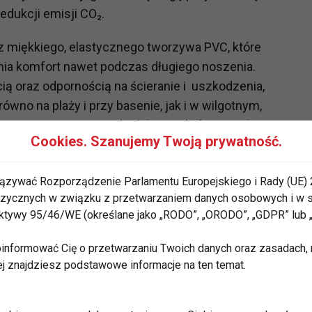
redukcji emisji CO₂.
 z miękkiego, elastycznego tworzywa PVC, które
nia komfort nawet podczas długiego noszenia.
cią oraz odpornością na ścieranie i uszkodzenia,
wno na plaży i przy basenie, jak i w wilgotnym,
sięciu propozycji, wybraliśmy te, które uznać można
Cookies. Szanujemy Twoją prywatność.
óżnia się przyciągającym wzrok zdobieniem lub
zna obejmuje czerń, brązy, beże i pudrowe róże. Te
ązywać Rozporządzenie Parlamentu Europejskiego i Rady (UE) 
palonej skórze, a jednocześnie pasują do niemal
 fizycznych w związku z przetwarzaniem danych osobowych i w
rektywy 95/46/WE (określane jako „RODO”, „ORODO”, „GDPR” lub
informować Cię o przetwarzaniu Twoich danych oraz zasadach, n
ej znajdziesz podstawowe informacje na ten temat.