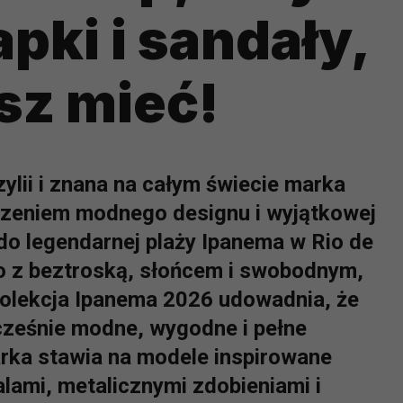
apki i sandały,
sz mieć!
lii i znana na całym świecie marka
czeniem modnego designu i wyjątkowej
do legendarnej plaży Ipanema w Rio de
o z beztroską, słońcem i swobodnym,
 Kolekcja Ipanema 2026 udowadnia, że
cześnie modne, wygodne i pełne
rka stawia na modele inspirowane
alami, metalicznymi zdobieniami i