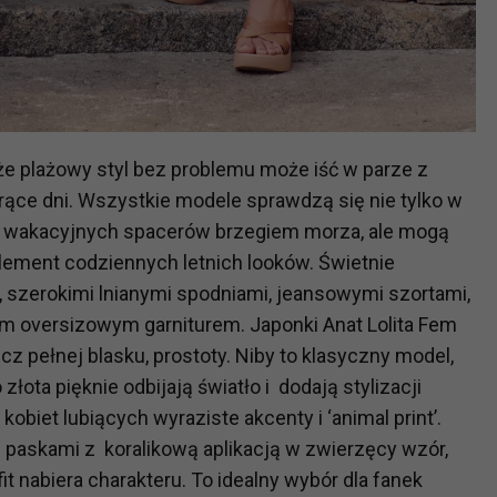
ch i marketingu własnego administratorów jest tzw. uzasadniony
elach marketingowych podmiotów trzecich będzie odbywać się 
 że plażowy styl bez problemu może iść w parze z
orące dni. Wszystkie modele sprawdzą się nie tylko w
s wakacyjnych spacerów brzegiem morza, ale mogą
lement codziennych letnich looków. Świetnie
 szerokimi lnianymi spodniami, jeansowymi szortami,
m oversizowym garniturem. Japonki Anat Lolita Fem
 pełnej blasku, prostoty. Niby to klasyczny model,
łota pięknie odbijają światło i dodają stylizacji
kobiet lubiących wyraziste akcenty i ‘animal print’.
 paskami z koralikową aplikacją w zwierzęcy wzór,
t nabiera charakteru. To idealny wybór dla fanek