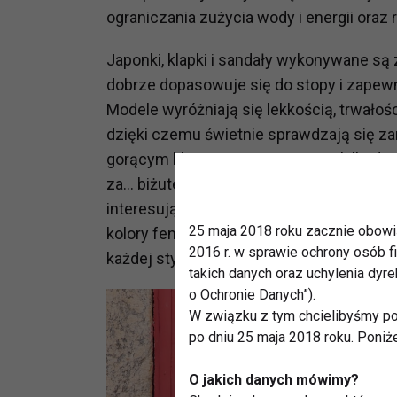
ograniczania zużycia wody i energii oraz 
Japonki, klapki i sandały wykonywane są
dobrze dopasowuje się do stopy i zapew
Modele wyróżniają się lekkością, trwałoś
dzięki czemu świetnie sprawdzają się zaró
gorącym klimacie. Tym razem, z kilkudzie
za… biżuterię dla stóp. Każdy model wyr
interesującą fakturą, a paleta kolorystyc
25 maja 2018 roku zacznie obowi
kolory fenomenalnie prezentują się na o
2016 r. w sprawie ochrony osób
każdej stylizacji.
takich danych oraz uchylenia dy
o Ochronie Danych”).
W związku z tym chcielibyśmy po
po dniu 25 maja 2018 roku. Poniż
O jakich danych mówimy?