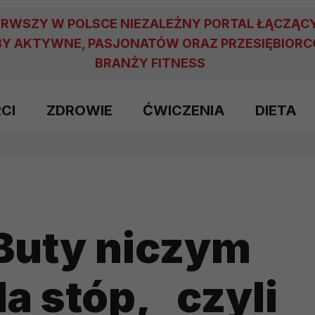
ERWSZY W POLSCE NIEZALEŻNY PORTAL ŁĄCZĄC
Y AKTYWNE, PASJONATÓW ORAZ PRZESIĘBIOR
BRANŻY FITNESS
RCI
ZDROWIE
ĆWICZENIA
DIETA
Buty niczym
la stóp, czyli