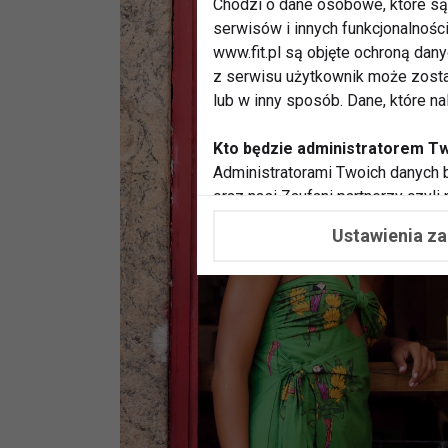
Chodzi o dane osobowe, które są 
serwisów i innych funkcjonalnośc
www.fit.pl są objęte ochroną dan
z serwisu użytkownik może zosta
lub w inny sposób. Dane, które n
Kto będzie administratorem T
Administratorami Twoich danych b
oraz nasi Zaufani partnerzy czyli
współpracujemy. Najczęściej ta 
Ustawienia z
potrzeb i zainteresowań.
Dlaczego chcemy przetwarzać
Przetwarzamy te dane w celach, 
dopasować treści stron i ich tem
przeprowadzania konkursów z na
zapewnić Ci większe bezpieczeńs
pokazywać Ci reklamy dopasowan
dokonywać pomiarów, które pozw