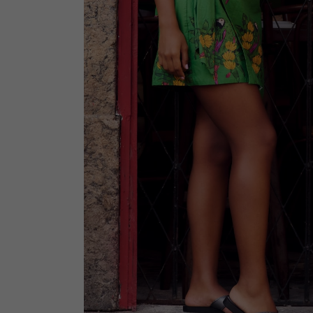
potrzebom
Komu możemy przekazać dane
Zgodnie z obowiązującym prawe
np. agencjom marketingowym, p
obowiązującego prawa np. sądy l
prawną. Pragniemy też wspomnieć
Zaufanych parterów.
Jakie masz prawa w stosunku 
Masz między innymi prawo do żąd
także wycofać zgodę na przetwar
szczegółowo tutaj.
Jakie są podstawy prawne prz
Każde przetwarzanie Twoich dany
Podstawą prawną przetwarzania 
analizowania ich i udoskonalani
(tymi umowami są zazwyczaj regu