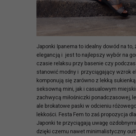
prawną dla pomiarów statystyczny
Przetwarzanie Twoich danych w c
zgody.
Japonki Ipanema to idealny dowód na to,
elegancją i jest to najlepszy wybór na g
czasie relaksu przy basenie czy podcza
stanowić modny i przyciągający wzrok e
komponują się zarówno z lekką sukienką,
seksowną mini, jak i casualowym miejski
zachwycą miłośniczki ponadczasowej, lecz
ale brokatowe paski w odcieniu różowego z
lekkości. Festa Fem to zaś propozycja dla 
Japonki te przyciągają uwagę ozdobnymi
dzięki czemu nawet minimalistyczny outfi