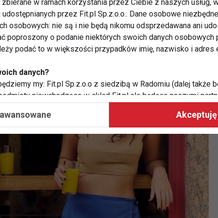
zbierane w ramach korzystania przez Ciebie z naszych usług, w
i udostępnianych przez Fit.pl Sp.z.o.o.. Dane osobowe niezbęd
ych osobowych: nie są i nie będą nikomu odsprzedawana ani udo
ć poproszony o podanie niektórych swoich danych osobowych p
ależy podać to w większości przypadków imię, nazwisko i adres e
woich danych?
ędziemy my: Fit.pl Sp.z.o.o z siedzibą w Radomiu (dalej także b
 podmioty niewchodzące w skład Fit.pl ale będące naszymi partne
współpraca ma na celu dostosowywanie reklam, które widzisz na
aawansowane
Akceptuję 
 Twoje dane?
aby:
atykę, w tym tematykę ukazujących się tam materiałów do Twoic
grodami,
two usług, w tym aby wykryć ewentualne boty, oszustwa czy na
e do Twoich potrzeb i zainteresowań,
alają nam udoskonalać nasze usługi i sprawić, że będą maksy