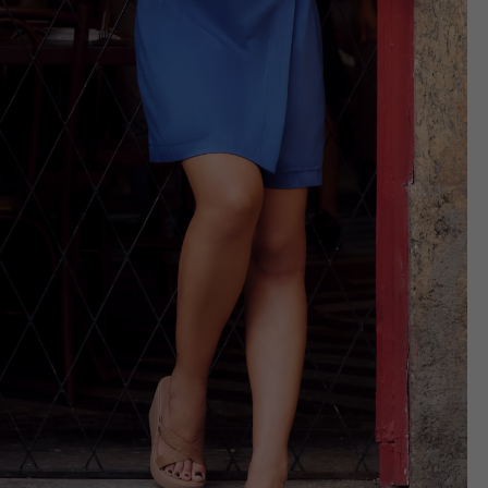
?
m Twoje dane możemy przekazywać podmiotom przetwarzającym
odwykonawcom naszych usług oraz podmiotom uprawnionym do u
ub organy ścigania – oczywiście tylko gdy wystąpią z żądanie
, że na większości stron internetowych dane o ruchu użytkown
do Twoich danych?
ania dostępu do danych, sprostowania, usunięcia lub ogranicze
zanie danych osobowych, zgłosić sprzeciw oraz skorzystać z 
etwarzania Twoich danych?
ch musi być oparte na właściwej, zgodnej z obowiązującymi prz
Twoich danych w celu świadczenia usług, w tym dopasowywania
a oraz zapewniania ich bezpieczeństwa jest niezbędność do wyk
laminy lub podobne dokumenty dostępne w usługach, z których