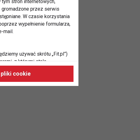
 tym stron internetowych,
ne gromadzone przez serwis
stępniane. W czasie korzystania
oprzez wypełnienie formularza,
-mail.
ędziemy używać skrótu „Fit.pl”)
rami, z którymi stale
 naszych stronach, do Twoich
pliki cookie
h zainteresowań oraz do
dużycia,
malnie odpowiadać Twoim