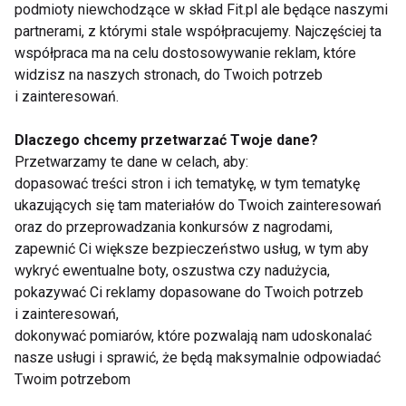
Biegacze, którzy wypili kawę z kofeiną, ukończyli
podmioty niewchodzące w skład Fit.pl ale będące naszymi
wyścig około 5 sekund szybciej niż zawodnicy,
partnerami, z którymi stale współpracujemy. Najczęściej ta
którzy spożyli placebo oraz o około 4 sekundy
współpraca ma na celu dostosowywanie reklam, które
widzisz na naszych stronach, do Twoich potrzeb
szybciej niż osoby, którym podano kawę
i zainteresowań.
bezkofeinową. Badanie z 2020 r. na grupie
rowerzystów, którzy brali udział w jeździe na czas na
Dlaczego chcemy przetwarzać Twoje dane?
dystansie 5 km, wykazało poprawę wyników, przy
Przetwarzamy te dane w celach, aby:
czym wynik ten był podobny u osób regularnie
dopasować treści stron i ich tematykę, w tym tematykę
spożywających kofeinę oraz uczestników
ukazujących się tam materiałów do Twoich zainteresowań
oraz do przeprowadzania konkursów z nagrodami,
sięgających po nią okazjonalnie.
zapewnić Ci większe bezpieczeństwo usług, w tym aby
wykryć ewentualne boty, oszustwa czy nadużycia,
Warte wspomnienia są również ogólne korzyści,
pokazywać Ci reklamy dopasowane do Twoich potrzeb
jakie może dawać picie kawy osobom aktywnym
i zainteresowań,
fizycznie. Badania potwierdzają, że wypicie filiżanki
dokonywać pomiarów, które pozwalają nam udoskonalać
kawy pozwala uzupełnić bilans płynów. Jedno z nich
nasze usługi i sprawić, że będą maksymalnie odpowiadać
wykazało, że w stanie odwodnienia kawa nawadnia
Twoim potrzebom
organizm podobnie jak woda. Nieoceniony jest także