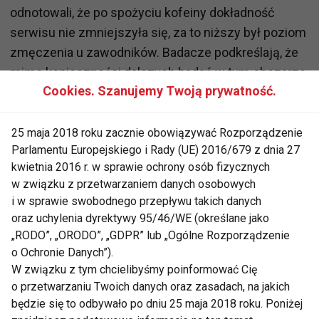
odnotowali, że po spożyciu kofeiny dokładność
serwisu nie zmniejszyła się, za to niższy był poziom
zmęczenia u zawodników. Badacze podkreślają, że
mimo konieczności dalszych badań w tym obszarze,
Cookies. Szanujemy Twoją prywatność.
wyniki dotyczące wpływu kofeiny na stan
nawodnienia organizmu są istotne dla tenisistów,
ponieważ mecze zwykle odbywają się w
25 maja 2018 roku zacznie obowiązywać Rozporządzenie
Parlamentu Europejskiego i Rady (UE) 2016/679 z dnia 27
cieplejszych miesiącach i mogą przedłużać się aż
kwietnia 2016 r. w sprawie ochrony osób fizycznych
do osiągnięcia rozstrzygającego wyniku. Nie dziwi
w związku z przetwarzaniem danych osobowych
więc, że sympatii do kawy nie kryje tenisowa
i w sprawie swobodnego przepływu takich danych
mistrzyni, Iga Świątek. W przypadku futbolistów
oraz uchylenia dyrektywy 95/46/WE (określane jako
kofeina spożyta od 5 do 60 minut przed treningiem
„RODO”, „ORODO”, „GDPR” lub „Ogólne Rozporządzenie
może przyczynić się do poprawy kondycji fizycznej,
o Ochronie Danych”).
W związku z tym chcielibyśmy poinformować Cię
w tym m.in. poprawy skoczności, prędkości
o przetwarzaniu Twoich danych oraz zasadach, na jakich
powtarzalnego sprintu oraz czasu podczas biegów
będzie się to odbywało po dniu 25 maja 2018 roku. Poniżej
na dłuższym dystansie. Naukowcy podkreślają, że