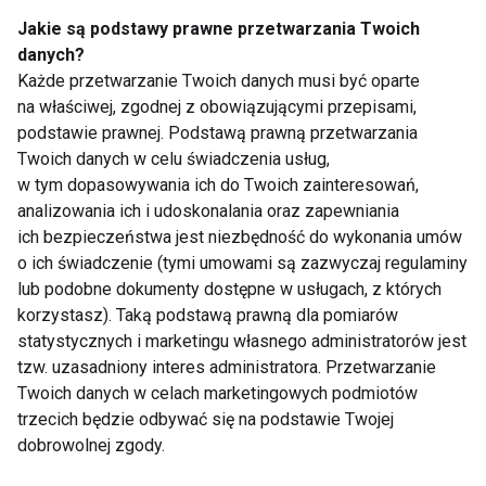
Jakie są podstawy prawne przetwarzania Twoich
danych?
Każde przetwarzanie Twoich danych musi być oparte
na właściwej, zgodnej z obowiązującymi przepisami,
podstawie prawnej. Podstawą prawną przetwarzania
Twoich danych w celu świadczenia usług,
Na chorobę „łokcia
Jak się odżywiają
w tym dopasowywania ich do Twoich zainteresowań,
tenisisty” mogą
czołowe tenisistki
analizowania ich i udoskonalania oraz zapewniania
narazić się osoby
świata i jak wygląda
ich bezpieczeństwa jest niezbędność do wykonania umów
pracujące przy
ich dieta?
o ich świadczenie (tymi umowami są zazwyczaj regulaminy
komputerze
lub podobne dokumenty dostępne w usługach, z których
korzystasz). Taką podstawą prawną dla pomiarów
statystycznych i marketingu własnego administratorów jest
tzw. uzasadniony interes administratora. Przetwarzanie
Twoich danych w celach marketingowych podmiotów
Wpływ tenisa
Piotr Rubik wie jak
trzecich będzie odbywać się na podstawie Twojej
ziemnego na zdrowie
dbać o zdrowie
dobrowolnej zgody.
psychiczne. 15 minut
na korcie wystarczy,