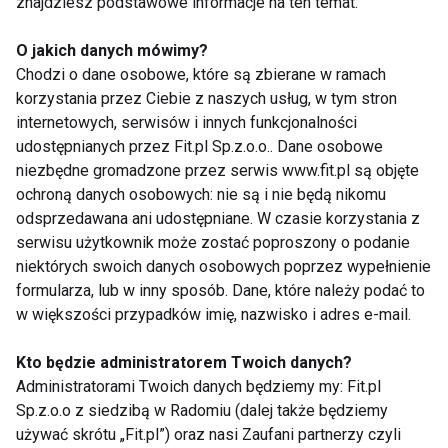
znajdziesz podstawowe informacje na ten temat.
kofeina nie wpływa negatywnie na odczyty poziomu
uszkodzenia mięśni ani nie powoduje zmian w
O jakich danych mówimy?
postrzeganiu wysiłku fizycznego podczas treningów
Chodzi o dane osobowe, które są zbierane w ramach
korzystania przez Ciebie z naszych usług, w tym stron
piłkarskich.
internetowych, serwisów i innych funkcjonalności
udostępnianych przez Fit.pl Sp.z.o.o.. Dane osobowe
Kawa plus lato to przepis na sukces także dla
niezbędne gromadzone przez serwis www.fit.pl są objęte
biegaczy i kolarzy
ochroną danych osobowych: nie są i nie będą nikomu
odsprzedawana ani udostępniane. W czasie korzystania z
Wyniki badania z 2019 roku przeprowadzonego na
serwisu użytkownik może zostać poproszony o podanie
grupie biegaczy amatorów wykazały wpływ
niektórych swoich danych osobowych poprzez wypełnienie
umiarkowanej dawki kofeiny na poprawę wyników w
formularza, lub w inny sposób. Dane, które należy podać to
biegach na średnie dystanse (5 km) w porównaniu z
w większości przypadków imię, nazwisko i adres e-mail.
placebo. Rezultaty innego badania dowiodły, że
Kto będzie administratorem Twoich danych?
wypicie filiżanki mocnej kawy godzinę przed biegiem
Administratorami Twoich danych będziemy my: Fit.pl
na dystansie 1,6 km może poprawić czas u
Sp.z.o.o z siedzibą w Radomiu (dalej także będziemy
trenujących regularnie biegaczy o niemal 2 proc.
używać skrótu „Fit.pl”) oraz nasi Zaufani partnerzy czyli