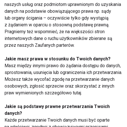
naszych usług oraz podmiotom uprawnionym do uzyskania
Pokaż więcej
danych na podstawie obowiązującego prawa np. sądy
lub organy ścigania – oczywiście tylko gdy wystąpią
z żądaniem w oparciu o stosowną podstawę prawną.
Pragniemy też wspomnieć, że na większości stron
Skóra
internetowych dane o ruchu użytkowników zbierane są
przez naszych Zaufanych parterów.
Jakie masz prawa w stosunku do Twoich danych?
Masz między innymi prawo do żądania dostępu do danych,
sprostowania, usunięcia lub ograniczenia ich przetwarzania.
Możesz także wycofać zgodę na przetwarzanie danych
osobowych, zgłosić sprzeciw oraz skorzystać z innych
Czas na ostatnie
Dieta na poprawę
praw wymienionych szczegółowo tutaj.
poprawki, czyli
skóry: co jeść, aby
kosmetolog radzi, jak
cieszyć się zdrową i
Jakie są podstawy prawne przetwarzania Twoich
poprawić kondycję
promienną cerą?
danych?
skóry przed
Każde przetwarzanie Twoich danych musi być oparte
Sylwestrem!
na właściwej, zgodnej z obowiązującymi przepisami,