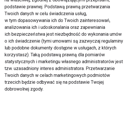
podstawie prawnej. Podstawą prawną przetwarzania
Twoich danych w celu świadczenia usług,
w tym dopasowywania ich do Twoich zainteresowań,
Pielęgnacja skóry
Dermatolog radzi jak
analizowania ich i udoskonalania oraz zapewniania
wokół oczu podczas
chronić skórę podczas
ich bezpieczeństwa jest niezbędność do wykonania umów
upałów
uprawiania sportu na
o ich świadczenie (tymi umowami są zazwyczaj regulaminy
świeżym powietrzu
lub podobne dokumenty dostępne w usługach, z których
korzystasz). Taką podstawą prawną dla pomiarów
statystycznych i marketingu własnego administratorów jest
tzw. uzasadniony interes administratora. Przetwarzanie
Twoich danych w celach marketingowych podmiotów
trzecich będzie odbywać się na podstawie Twojej
Pielęgnacja suchej
Odmłodzenie i
dobrowolnej zgody.
skóry podczas zimy
odświeżenie - Dwa
wyzwania dla skóry
wokół oczu