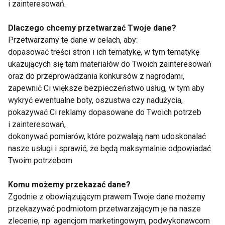
i zainteresowań.
Koenzym Q10
Dlaczego chcemy przetwarzać Twoje dane?
Przetwarzamy te dane w celach, aby:
dopasować treści stron i ich tematykę, w tym tematykę
ukazujących się tam materiałów do Twoich zainteresowań
oraz do przeprowadzania konkursów z nagrodami,
zapewnić Ci większe bezpieczeństwo usług, w tym aby
wykryć ewentualne boty, oszustwa czy nadużycia,
Źródło młodości w
Źródło młodości w
pokazywać Ci reklamy dopasowane do Twoich potrzeb
Twoim ciele
Twoim ciele
i zainteresowań,
dokonywać pomiarów, które pozwalają nam udoskonalać
nasze usługi i sprawić, że będą maksymalnie odpowiadać
Twoim potrzebom
Komu możemy przekazać dane?
Zgodnie z obowiązującym prawem Twoje dane możemy
Eliksir młodości
Eliksir młodości
przekazywać podmiotom przetwarzającym je na nasze
zlecenie, np. agencjom marketingowym, podwykonawcom