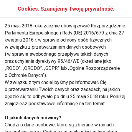
Cookies. Szanujemy Twoją prywatność.
Sprzymierzeniec młodości
Koenzym Q10 ma duże znaczenie w zachowaniu
25 maja 2018 roku zacznie obowiązywać Rozporządzenie
młodości. Wszystko, dlatego że jest
Parlamentu Europejskiego i Rady (UE) 2016/679 z dnia 27
antyutleniaczem i zwalcza wolne rodniki w
kwietnia 2016 r. w sprawie ochrony osób fizycznych
organizmie. Te ostatnie są odpowiedzialne za
w związku z przetwarzaniem danych osobowych
postępowanie procesów starzenia się. Zażywanie
i w sprawie swobodnego przepływu takich danych
oraz uchylenia dyrektywy 95/46/WE (określane jako
koenzymu Q10 prowadzi do zmniejszenia i
„RODO”, „ORODO”, „GDPR” lub „Ogólne Rozporządzenie
wygładzenia zmarszczek.
o Ochronie Danych”).
W związku z tym chcielibyśmy poinformować Cię
Uważa się, że dorosłe osoby powinny przyjmować
o przetwarzaniu Twoich danych oraz zasadach, na jakich
30-50mg tej substancji dziennie. Preparaty z
będzie się to odbywało po dniu 25 maja 2018 roku. Poniżej
koenzymem Q10 stosować tuż po posiłku
znajdziesz podstawowe informacje na ten temat.
zawierającym tłuszcze, które polepszają jego
O jakich danych mówimy?
wchłanianie przez organizm. Najkorzystniej jest też
Chodzi o dane osobowe, które są zbierane w ramach
stosować preparaty, w których koenzym połączony
korzystania przez Ciebie z naszych usług, w tym stron