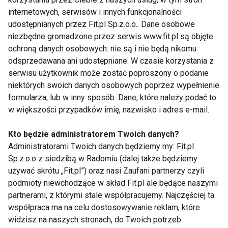
jest z witaminami E i C, które nie dopuszczają do
internetowych, serwisów i innych funkcjonalności
rozpadu jego cząsteczki. w aptekach są dostepne
udostępnianych przez Fit.pl Sp.z.o.o.. Dane osobowe
kapsułki i tabletki do ssania z tym związkiem. zanim
niezbędne gromadzone przez serwis www.fit.pl są objęte
ochroną danych osobowych: nie są i nie będą nikomu
jednak zaczniemy zażywać koenzym Q10 warto
odsprzedawana ani udostępniane. W czasie korzystania z
skonsultować się z lekarzem. W przypadku chorób
serwisu użytkownik może zostać poproszony o podanie
układu krwionośnego i nowotworów nie można brać
niektórych swoich danych osobowych poprzez wypełnienie
jakichkolwiek lekarstw bez wiedzy lekarza.
formularza, lub w inny sposób. Dane, które należy podać to
w większości przypadków imię, nazwisko i adres e-mail.
www.fit.pl
Kto będzie administratorem Twoich danych?
Administratorami Twoich danych będziemy my: Fit.pl
KOENZYM Q10
SKÓRA
MEDYCYNA
Sp.z.o.o z siedzibą w Radomiu (dalej także będziemy
używać skrótu „Fit.pl”) oraz nasi Zaufani partnerzy czyli
ZBĘDNE KILOGRAMY
MŁODOŚĆ
FIT LIGHT
podmioty niewchodzące w skład Fit.pl ale będące naszymi
partnerami, z którymi stale współpracujemy. Najczęściej ta
współpraca ma na celu dostosowywanie reklam, które
widzisz na naszych stronach, do Twoich potrzeb