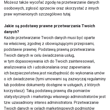
Możesz także wycofać zgodę na przetwarzanie danych
osobowych, zgłosić sprzeciw oraz skorzystać z innych
praw wymienionych szczegółowo tutaj.
Jakie są podstawy prawne przetwarzania Twoich
danych?
Zdrowe plecy według
Ćwiczenia na bolące
Każde przetwarzanie Twoich danych musi być oparte
Anny Dubielis
plecy
na właściwej, zgodnej z obowiązującymi przepisami,
podstawie prawnej. Podstawą prawną przetwarzania
Twoich danych w celu świadczenia usług,
w tym dopasowywania ich do Twoich zainteresowań,
analizowania ich i udoskonalania oraz zapewniania
ich bezpieczeństwa jest niezbędność do wykonania umów
o ich świadczenie (tymi umowami są zazwyczaj regulaminy
Joga na ból pleców
Plecy bez bólu
lub podobne dokumenty dostępne w usługach, z których
korzystasz). Taką podstawą prawną dla pomiarów
statystycznych i marketingu własnego administratorów jest
Pokaż więcej
tzw. uzasadniony interes administratora. Przetwarzanie
Twoich danych w celach marketingowych podmiotów