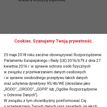
Cookies. Szanujemy Twoją prywatność.
25 maja 2018 roku zacznie obowiązywać Rozporządzenie
Aleksandra Żelazo
Parlamentu Europejskiego i Rady (UE) 2016/679 z dnia 27
kwietnia 2016 r. w sprawie ochrony osób fizycznych
w związku z przetwarzaniem danych osobowych
www.trenerka.info
i w sprawie swobodnego przepływu takich danych
oraz uchylenia dyrektywy 95/46/WE (określane jako
BRZUCH
PLECY
KLATKA PIERSIOWA
„RODO”, „ORODO”, „GDPR” lub „Ogólne Rozporządzenie
o Ochronie Danych”).
GRZBIET
BÓL PLECÓW
STABILIZACJA
W związku z tym chcielibyśmy poinformować Cię
o przetwarzaniu Twoich danych oraz zasadach, na jakich
ĆWICZENIA