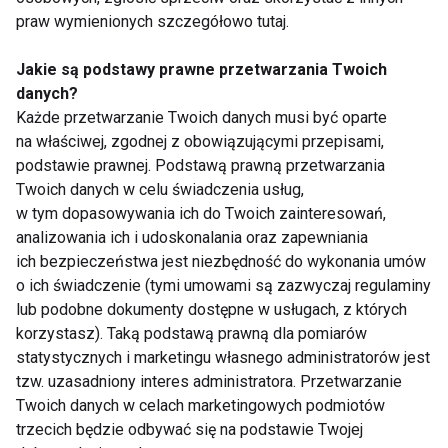
Płeć a choroby
Zdrowa przekąska dla
praw wymienionych szczegółowo tutaj.
kardiologiczne – jak
ucznia -
choruje kobieta, jak
Przypominamy co
Jakie są podstawy prawne przetwarzania Twoich
mężczyzna
warto zapakować do
danych?
plecaka
Każde przetwarzanie Twoich danych musi być oparte
na właściwej, zgodnej z obowiązującymi przepisami,
podstawie prawnej. Podstawą prawną przetwarzania
Twoich danych w celu świadczenia usług,
w tym dopasowywania ich do Twoich zainteresowań,
Jak dobrze
Radzimy, jak wybrać
analizowania ich i udoskonalania oraz zapewniania
dopasować plecak?
odpowiedni plecak
ich bezpieczeństwa jest niezbędność do wykonania umów
o ich świadczenie (tymi umowami są zazwyczaj regulaminy
lub podobne dokumenty dostępne w usługach, z których
Pokaż więcej
korzystasz). Taką podstawą prawną dla pomiarów
statystycznych i marketingu własnego administratorów jest
tzw. uzasadniony interes administratora. Przetwarzanie
Twoich danych w celach marketingowych podmiotów
Nie przegap nowości ze
trzecich będzie odbywać się na podstawie Twojej