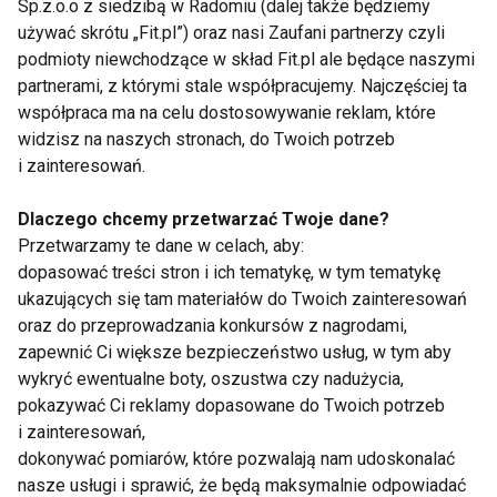
Sp.z.o.o z siedzibą w Radomiu (dalej także będziemy
używać skrótu „Fit.pl”) oraz nasi Zaufani partnerzy czyli
podmioty niewchodzące w skład Fit.pl ale będące naszymi
Dieta na płaski brzuch:
Jak spalić tłuszcz z
partnerami, z którymi stale współpracujemy. Najczęściej ta
jak szybko zgubić
brzucha?
współpraca ma na celu dostosowywanie reklam, które
„oponkę”?
widzisz na naszych stronach, do Twoich potrzeb
i zainteresowań.
Pokaż więcej
Dlaczego chcemy przetwarzać Twoje dane?
Przetwarzamy te dane w celach, aby:
dopasować treści stron i ich tematykę, w tym tematykę
ukazujących się tam materiałów do Twoich zainteresowań
Plecy
oraz do przeprowadzania konkursów z nagrodami,
zapewnić Ci większe bezpieczeństwo usług, w tym aby
wykryć ewentualne boty, oszustwa czy nadużycia,
pokazywać Ci reklamy dopasowane do Twoich potrzeb
i zainteresowań,
dokonywać pomiarów, które pozwalają nam udoskonalać
nasze usługi i sprawić, że będą maksymalnie odpowiadać