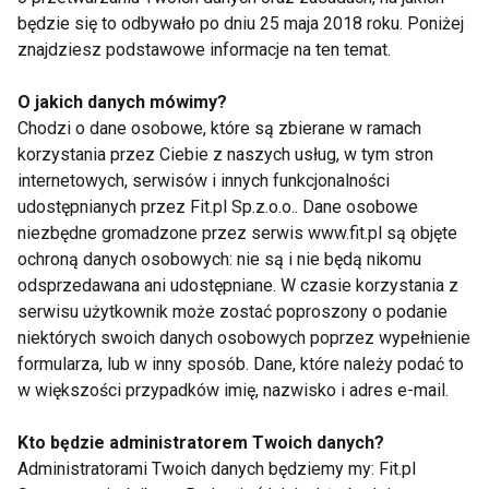
będzie się to odbywało po dniu 25 maja 2018 roku. Poniżej
znajdziesz podstawowe informacje na ten temat.
O jakich danych mówimy?
Chodzi o dane osobowe, które są zbierane w ramach
Brzuch
korzystania przez Ciebie z naszych usług, w tym stron
internetowych, serwisów i innych funkcjonalności
udostępnianych przez Fit.pl Sp.z.o.o.. Dane osobowe
niezbędne gromadzone przez serwis www.fit.pl są objęte
ochroną danych osobowych: nie są i nie będą nikomu
odsprzedawana ani udostępniane. W czasie korzystania z
serwisu użytkownik może zostać poproszony o podanie
niektórych swoich danych osobowych poprzez wypełnienie
Top 5 ćwiczeń na
10 ćwiczeń na płaski
płaski brzuch
brzuch jesienią
formularza, lub w inny sposób. Dane, które należy podać to
w większości przypadków imię, nazwisko i adres e-mail.
Kto będzie administratorem Twoich danych?
Administratorami Twoich danych będziemy my: Fit.pl