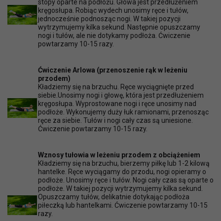
stopy oparte na podłożu. Głowa jest przedłużeniem
kręgosłupa. Robiąc wydech unosimy ręce i tułów,
jednocześnie podnosząc nogi. W takiej pozycji
wytrzymujemy kilka sekund. Następnie opuszczamy
nogi i tułów, ale nie dotykamy podłoża. Ćwiczenie
powtarzamy 10-15 razy.
Ćwiczenie Arlowa (przenoszenie rąk w leżeniu
przodem)
Kładziemy się na brzuchu. Ręce wyciągnięte przed
siebie.Unosimy nogi i głowę, która jest przedłużeniem
kręgosłupa. Wyprostowane nogi i ręce unosimy nad
podłoże. Wykonujemy duży łuk ramionami, przenosząc
ręce za siebie. Tułów i nogi cały czas są uniesione.
Ćwiczenie powtarzamy 10-15 razy.
Wznosy tułowia w leżeniu przodem z obciążeniem
Kładziemy się na brzuchu, bierzemy piłkę lub 1-2 kilową
hantelke. Ręce wyciągamy do przodu, nogi opieramy o
podłoże. Unosimy ręce i tułów. Nogi cały czas są oparte o
podłoże. W takiej pozycji wytrzymujemy kilka sekund.
Opuszczamy tułów, delikatnie dotykając podłoża
piłeczką lub hantelkami. Ćwiczenie powtarzamy 10-15
razy.