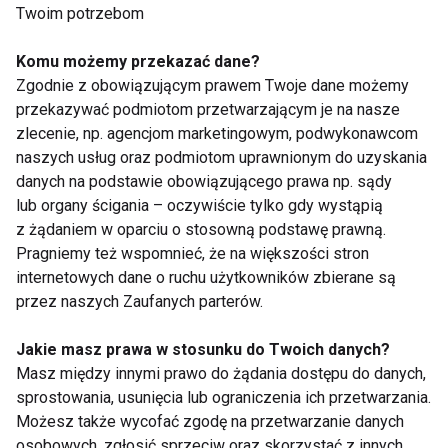
Twoim potrzebom
Hyc, do plecaka! Czyli
Plecak turystyczny -
o zdrowych
na co zwrócić uwagę,
Komu możemy przekazać dane?
przekąskach do szkoły
by wybrać odpowiedni
model?
Zgodnie z obowiązującym prawem Twoje dane możemy
przekazywać podmiotom przetwarzającym je na nasze
zlecenie, np. agencjom marketingowym, podwykonawcom
naszych usług oraz podmiotom uprawnionym do uzyskania
danych na podstawie obowiązującego prawa np. sądy
lub organy ścigania – oczywiście tylko gdy wystąpią
z żądaniem w oparciu o stosowną podstawę prawną.
3 porady, jak uniknąć
Jak wybrać
Pragniemy też wspomnieć, że na większości stron
zniszczenia plecaka
odpowiedni plecak dla
internetowych dane o ruchu użytkowników zbierane są
i…. kręgosłupa
dziecka?
przez naszych Zaufanych parterów.
Twojego dziecka
Jakie masz prawa w stosunku do Twoich danych?
Masz między innymi prawo do żądania dostępu do danych,
sprostowania, usunięcia lub ograniczenia ich przetwarzania.
Możesz także wycofać zgodę na przetwarzanie danych
osobowych, zgłosić sprzeciw oraz skorzystać z innych