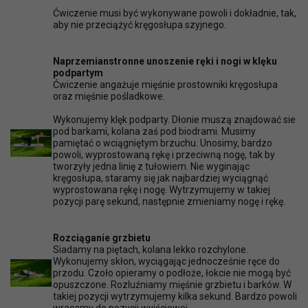
Ćwiczenie musi być wykonywane powoli i dokładnie, tak,
aby nie przeciążyć kręgosłupa szyjnego.
Naprzemianstronne unoszenie ręki i nogi w klęku
podpartym
Ćwiczenie angażuje mięśnie prostowniki kręgosłupa
oraz mięśnie pośladkowe.
Wykonujemy klęk podparty. Dłonie muszą znajdować sie
pod barkami, kolana zaś pod biodrami. Musimy
pamiętać o wciągniętym brzuchu. Unosimy, bardzo
powoli, wyprostowaną rękę i przeciwną nogę, tak by
tworzyły jedna linię z tułowiem. Nie wyginając
kręgosłupa, staramy się jak najbardziej wyciągnąć
wyprostowana rękę i nogę. Wytrzymujemy w takiej
pozycji parę sekund, następnie zmieniamy nogę i rękę.
Rozciąganie grzbietu
Siadamy na piętach, kolana lekko rozchylone.
Wykonujemy skłon, wyciągając jednocześnie ręce do
przodu. Czoło opieramy o podłoże, łokcie nie mogą być
opuszczone. Rozluźniamy mięśnie grzbietu i barków. W
takiej pozycji wytrzymujemy kilka sekund. Bardzo powoli
wracamy do pozycji wyjściowej.