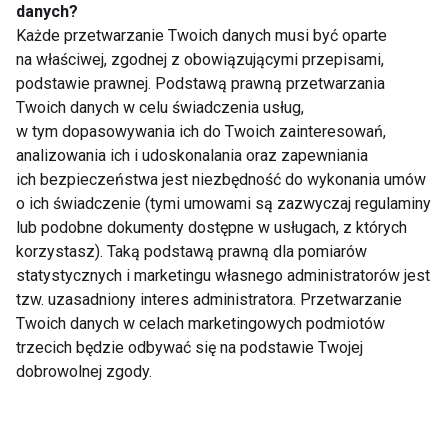
danych?
Latin Jazz z
Warsztaty Broadway
Każde przetwarzanie Twoich danych musi być oparte
Tomaszem Barańskim
Jazz w Białymstoku
na właściwej, zgodnej z obowiązującymi przepisami,
podstawie prawnej. Podstawą prawną przetwarzania
Twoich danych w celu świadczenia usług,
Pokaż więcej
w tym dopasowywania ich do Twoich zainteresowań,
analizowania ich i udoskonalania oraz zapewniania
ich bezpieczeństwa jest niezbędność do wykonania umów
o ich świadczenie (tymi umowami są zazwyczaj regulaminy
Nie przegap nowości ze
lub podobne dokumenty dostępne w usługach, z których
korzystasz). Taką podstawą prawną dla pomiarów
świata FIT!
statystycznych i marketingu własnego administratorów jest
tzw. uzasadniony interes administratora. Przetwarzanie
Zapisz się do naszego newslettera
Twoich danych w celach marketingowych podmiotów
trzecich będzie odbywać się na podstawie Twojej
dobrowolnej zgody.
Wyrażam zgodę na otrzymywanie informacji
handlowej drogą elektroniczną na podany adres e-mail