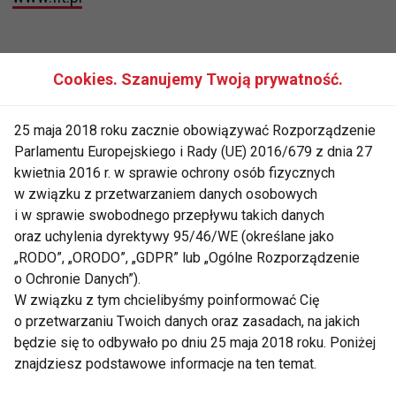
Cookies. Szanujemy Twoją prywatność.
MICHAŁ PIRÓG
JAZZ
25 maja 2018 roku zacznie obowiązywać Rozporządzenie
TANIEC WSPÓŁCZESNY
Parlamentu Europejskiego i Rady (UE) 2016/679 z dnia 27
WARSZTATY TANECZNE
MODERN JAZZ
kwietnia 2016 r. w sprawie ochrony osób fizycznych
w związku z przetwarzaniem danych osobowych
FIT LIGHT
i w sprawie swobodnego przepływu takich danych
oraz uchylenia dyrektywy 95/46/WE (określane jako
„RODO”, „ORODO”, „GDPR” lub „Ogólne Rozporządzenie
o Ochronie Danych”).
W związku z tym chcielibyśmy poinformować Cię
o przetwarzaniu Twoich danych oraz zasadach, na jakich
Michał Piróg
będzie się to odbywało po dniu 25 maja 2018 roku. Poniżej
znajdziesz podstawowe informacje na ten temat.