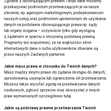
Zgodnie z obowiązującym prawem Twoje dane możemy
przekazywać podmiotom przetwarzającym je na nasze
XX Międzynarodowe
Europejskie Spotkania
zlecenie, np. agencjom marketingowym, podwykonawcom
warsztaty tańca
Taneczne
naszych usług oraz podmiotom uprawnionym do uzyskania
Jazzowego
danych na podstawie obowiązującego prawa np. sądy
lub organy ścigania – oczywiście tylko gdy wystąpią
z żądaniem w oparciu o stosowną podstawę prawną.
Pragniemy też wspomnieć, że na większości stron
internetowych dane o ruchu użytkowników zbierane są
przez naszych Zaufanych parterów.
Open Poland - III
Salsa kompleksowo z
Jakie masz prawa w stosunku do Twoich danych?
Ogólnopolski Turniej
Jazzym Ruizem
Masz między innymi prawo do żądania dostępu do danych,
Tańca
sprostowania, usunięcia lub ograniczenia ich przetwarzania.
Możesz także wycofać zgodę na przetwarzanie danych
osobowych, zgłosić sprzeciw oraz skorzystać z innych
praw wymienionych szczegółowo tutaj.
Jakie są podstawy prawne przetwarzania Twoich