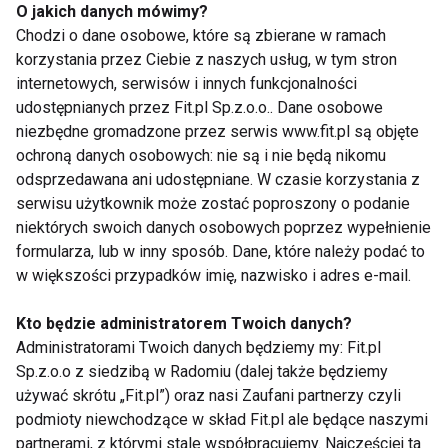
O jakich danych mówimy?
Chodzi o dane osobowe, które są zbierane w ramach
korzystania przez Ciebie z naszych usług, w tym stron
internetowych, serwisów i innych funkcjonalności
Pierwszy odcinek -
Ruszają kolejne
udostępnianych przez Fit.pl Sp.z.o.o.. Dane osobowe
nowe zmagania
castingi do „You Can
niezbędne gromadzone przez serwis www.fit.pl są objęte
Dance”
ochroną danych osobowych: nie są i nie będą nikomu
odsprzedawana ani udostępniane. W czasie korzystania z
serwisu użytkownik może zostać poproszony o podanie
niektórych swoich danych osobowych poprzez wypełnienie
formularza, lub w inny sposób. Dane, które należy podać to
w większości przypadków imię, nazwisko i adres e-mail.
Kto będzie administratorem Twoich danych?
Patricia Kazadi
Startują castingi do
poprowadzi „You Can
nowej edycji „You Can
Administratorami Twoich danych będziemy my: Fit.pl
Dance”
Dance”!
Sp.z.o.o z siedzibą w Radomiu (dalej także będziemy
używać skrótu „Fit.pl”) oraz nasi Zaufani partnerzy czyli
podmioty niewchodzące w skład Fit.pl ale będące naszymi
Pokaż więcej
partnerami, z którymi stale współpracujemy. Najczęściej ta