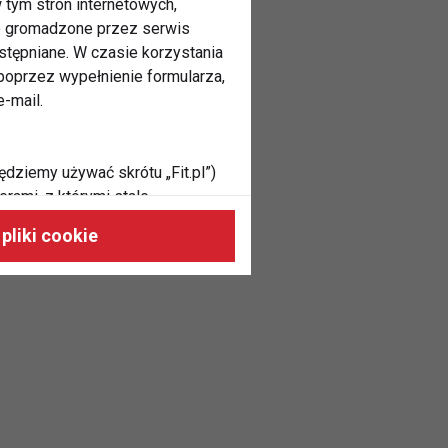
 tym stron internetowych,
ne gromadzone przez serwis
stępniane. W czasie korzystania
oprzez wypełnienie formularza,
-mail.
ędziemy używać skrótu „Fit.pl”)
rami, z którymi stale
 naszych stronach, do Twoich
pliki cookie
h zainteresowań oraz do
dużycia,
malnie odpowiadać Twoim