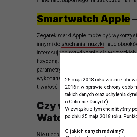
Smartwatch Apple
–
Zegarek marki Apple może być wykorzys
innymi do
słuchania muzyki
i audiobooków
interesujące rozwiązanie dla wszystkich
fizyczną. Korzystając z nich podczas bi
parametry takie jak czas, dystans lub lic
wykonane zostały z dobrej jakości mater
25 maja 2018 roku zacznie obowi
trwałość.
2016 r. w sprawie ochrony osób
takich danych oraz uchylenia dy
o Ochronie Danych”).
Czy warto zdecydow
W związku z tym chcielibyśmy po
Watch?
po dniu 25 maja 2018 roku. Poniż
O jakich danych mówimy?
Nie ulega wątpliwości, że propozycja of