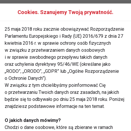
Marta Krupa boi się przytyć w
Cookies. Szanujemy Twoją prywatność.
Polsce
25 maja 2018 roku zacznie obowiązywać Rozporządzenie
Parlamentu Europejskiego i Rady (UE) 2016/679 z dnia 27
Joanna Krupa ćwiczy z
kwietnia 2016 r. w sprawie ochrony osób fizycznych
osobistym trenerem!
w związku z przetwarzaniem danych osobowych
i w sprawie swobodnego przepływu takich danych
oraz uchylenia dyrektywy 95/46/WE (określane jako
„RODO”, „ORODO”, „GDPR” lub „Ogólne Rozporządzenie
Super figura Joanny Krupy
o Ochronie Danych”).
W związku z tym chcielibyśmy poinformować Cię
o przetwarzaniu Twoich danych oraz zasadach, na jakich
będzie się to odbywało po dniu 25 maja 2018 roku. Poniżej
Joanna Krupa
znajdziesz podstawowe informacje na ten temat.
O jakich danych mówimy?
Chodzi o dane osobowe, które są zbierane w ramach