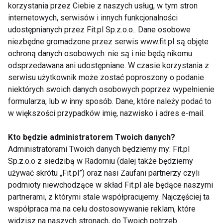
korzystania przez Ciebie z naszych usług, w tym stron
internetowych, serwisów i innych funkcjonalności
udostępnianych przez Fit.pl Sp.z.o.o.. Dane osobowe
niezbędne gromadzone przez serwis www.fit.pl są objęte
Nie przegap nowości ze
ochroną danych osobowych: nie są i nie będą nikomu
odsprzedawana ani udostępniane. W czasie korzystania z
świata FIT!
serwisu użytkownik może zostać poproszony o podanie
niektórych swoich danych osobowych poprzez wypełnienie
Zapisz się do naszego newslettera
formularza, lub w inny sposób. Dane, które należy podać to
w większości przypadków imię, nazwisko i adres e-mail.
Kto będzie administratorem Twoich danych?
Wyrażam zgodę na otrzymywanie informacji
Administratorami Twoich danych będziemy my: Fit.pl
handlowej drogą elektroniczną na podany adres e-mail
Sp.z.o.o z siedzibą w Radomiu (dalej także będziemy
przez FIT.PL. Więcej informacji znajdziesz w Polityce
używać skrótu „Fit.pl”) oraz nasi Zaufani partnerzy czyli
Prywatności.
podmioty niewchodzące w skład Fit.pl ale będące naszymi
partnerami, z którymi stale współpracujemy. Najczęściej ta
ZAPISZ SIĘ
współpraca ma na celu dostosowywanie reklam, które
widzisz na naszych stronach, do Twoich potrzeb