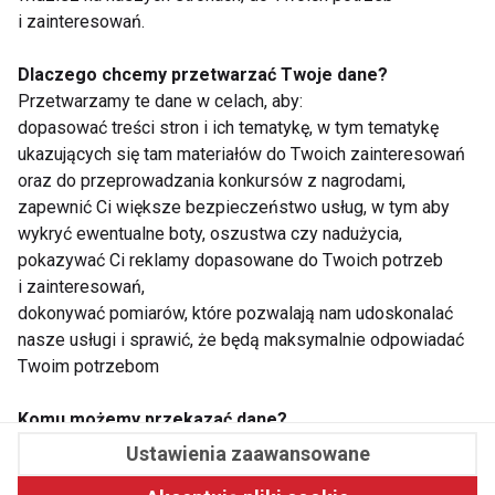
i zainteresowań.
Dlaczego chcemy przetwarzać Twoje dane?
Przetwarzamy te dane w celach, aby:
WSPÓŁPRACA
dopasować treści stron i ich tematykę, w tym tematykę
ukazujących się tam materiałów do Twoich zainteresowań
REDAKCJA
oraz do przeprowadzania konkursów z nagrodami,
zapewnić Ci większe bezpieczeństwo usług, w tym aby
PRYWATNOŚĆ
wykryć ewentualne boty, oszustwa czy nadużycia,
pokazywać Ci reklamy dopasowane do Twoich potrzeb
Cookies
i zainteresowań,
dokonywać pomiarów, które pozwalają nam udoskonalać
Powiadomienia
nasze usługi i sprawić, że będą maksymalnie odpowiadać
Twoim potrzebom
Newsletter
Komu możemy przekazać dane?
Fit.pl © 2026 Wszystkie prawa zastrzeżone.
Zgodnie z obowiązującym prawem Twoje dane możemy
Ustawienia zaawansowane
przekazywać podmiotom przetwarzającym je na nasze
Pawelec.info