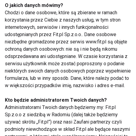
O jakich danych mówimy?
Chodzi o dane osobowe, które są zbierane w ramach
korzystania przez Ciebie z naszych usług, w tym stron
internetowych, serwisów i innych funkcjonalności
udostępnianych przez Fit.pl Sp.z.o.o.. Dane osobowe
Ewa Minge dzieli się
Jason Statham -
niezbędne gromadzone przez serwis www.fit.pl są objęte
tajemnicą swojej
trening i dieta dają
ochroną danych osobowych: nie są i nie będą nikomu
sylwetki po
sukces
pięćdziesiątce: dieta,
odsprzedawana ani udostępniane. W czasie korzystania z
trening i walka ze
serwisu użytkownik może zostać poproszony o podanie
słodyczami
niektórych swoich danych osobowych poprzez wypełnienie
formularza, lub w inny sposób. Dane, które należy podać to
w większości przypadków imię, nazwisko i adres e-mail.
Kto będzie administratorem Twoich danych?
Sonia Bohosiewcz
Jennifer Lopez
Administratorami Twoich danych będziemy my: Fit.pl
uwierzyła w zasady
odchudza się dla
Sp.z.o.o z siedzibą w Radomiu (dalej także będziemy
zdrowego odżywiania
fanów
używać skrótu „Fit.pl”) oraz nasi Zaufani partnerzy czyli
podmioty niewchodzące w skład Fit.pl ale będące naszymi
Pokaż więcej