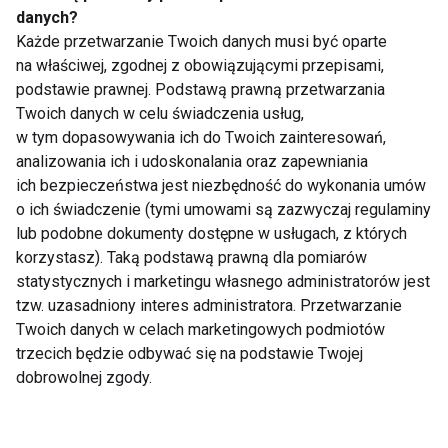
danych?
Za gruba na koronę
Anja Rubik top
Każde przetwarzanie Twoich danych musi być oparte
Miss Meksyku
modelka fit gwiazdą
na właściwej, zgodnej z obowiązującymi przepisami,
podstawie prawnej. Podstawą prawną przetwarzania
Twoich danych w celu świadczenia usług,
Pokaż więcej
w tym dopasowywania ich do Twoich zainteresowań,
analizowania ich i udoskonalania oraz zapewniania
ich bezpieczeństwa jest niezbędność do wykonania umów
o ich świadczenie (tymi umowami są zazwyczaj regulaminy
lub podobne dokumenty dostępne w usługach, z których
Nie przegap nowości ze
korzystasz). Taką podstawą prawną dla pomiarów
świata FIT!
statystycznych i marketingu własnego administratorów jest
tzw. uzasadniony interes administratora. Przetwarzanie
Twoich danych w celach marketingowych podmiotów
Zapisz się do naszego newslettera
trzecich będzie odbywać się na podstawie Twojej
dobrowolnej zgody.
Wyrażam zgodę na otrzymywanie informacji
handlowej drogą elektroniczną na podany adres e-mail