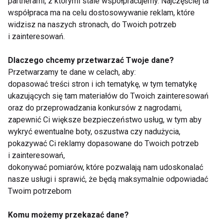
partnerami, z którymi stale współpracujemy. Najczęściej ta
współpraca ma na celu dostosowywanie reklam, które
widzisz na naszych stronach, do Twoich potrzeb
i zainteresowań.
Modelka
Dlaczego chcemy przetwarzać Twoje dane?
Przetwarzamy te dane w celach, aby:
dopasować treści stron i ich tematykę, w tym tematykę
ukazujących się tam materiałów do Twoich zainteresowań
oraz do przeprowadzania konkursów z nagrodami,
zapewnić Ci większe bezpieczeństwo usług, w tym aby
wykryć ewentualne boty, oszustwa czy nadużycia,
pokazywać Ci reklamy dopasowane do Twoich potrzeb
Klaudia Winiarska -
3000 zawodników
i zainteresowań,
zawód modelki
stawiło czoła
dokonywać pomiarów, które pozwalają nam udoskonalać
wymaga wielu
ekstremalnej trasie
nasze usługi i sprawić, że będą maksymalnie odpowiadać
wyrzeczeń
Runmageddonu
Rekrut
Twoim potrzebom
Komu możemy przekazać dane?