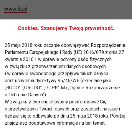
www.fit.pl
Cookies. Szanujemy Twoją prywatność.
25 maja 2018 roku zacznie obowiązywać Rozporządzenie
SEKRETY GWIAZD
MODELKA
GWIAZDY
Parlamentu Europejskiego i Rady (UE) 2016/679 z dnia 27
kwietnia 2016 r. w sprawie ochrony osób fizycznych
GWIAZDA
JOANNA KRUPA
w związku z przetwarzaniem danych osobowych
i w sprawie swobodnego przepływu takich danych
GWIAZDY I FITNESS
FIT LIGHT
oraz uchylenia dyrektywy 95/46/WE (określane jako
„RODO”, „ORODO”, „GDPR” lub „Ogólne Rozporządzenie
o Ochronie Danych”).
W związku z tym chcielibyśmy poinformować Cię
o przetwarzaniu Twoich danych oraz zasadach, na jakich
Sekrety gwiazd
będzie się to odbywało po dniu 25 maja 2018 roku. Poniżej
znajdziesz podstawowe informacje na ten temat.