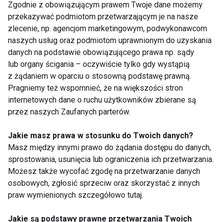
Zgodnie z obowiązującym prawem Twoje dane możemy
przekazywać podmiotom przetwarzającym je na nasze
zlecenie, np. agencjom marketingowym, podwykonawcom
Runmageddon Classic
Aleksandra Szczęsna
naszych usług oraz podmiotom uprawnionym do uzyskania
już w sobotę! Z tej
- trening na CrossCore
danych na podstawie obowiązującego prawa np. sądy
okazji mamy dla Was
daje w kość
lub organy ścigania – oczywiście tylko gdy wystąpią
mini KONKURS
z żądaniem w oparciu o stosowną podstawę prawną.
Pragniemy też wspomnieć, że na większości stron
internetowych dane o ruchu użytkowników zbierane są
przez naszych Zaufanych parterów.
Jakie masz prawa w stosunku do Twoich danych?
Anja Rubik mówi NIE
Seksowna Joanna
Masz między innymi prawo do żądania dostępu do danych,
mięsu
Krupa
sprostowania, usunięcia lub ograniczenia ich przetwarzania.
Możesz także wycofać zgodę na przetwarzanie danych
osobowych, zgłosić sprzeciw oraz skorzystać z innych
praw wymienionych szczegółowo tutaj.
Jakie są podstawy prawne przetwarzania Twoich