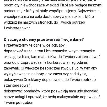
podmioty niewchodzące w skład Fit.pl ale będące naszymi
partnerami, z którymi stale współpracujemy. Najczęściej ta
współpraca ma na celu dostosowywanie reklam, które
Wyrażam zgodę na otrzymywanie informacji
widzisz na naszych stronach, do Twoich potrzeb
handlowej drogą elektroniczną na podany adres e-mail
i zainteresowań.
przez FIT.PL. Więcej informacji znajdziesz w Polityce
Prywatności.
Dlaczego chcemy przetwarzać Twoje dane?
Przetwarzamy te dane w celach, aby:
ZAPISZ SIĘ
dopasować treści stron i ich tematykę, w tym tematykę
ukazujących się tam materiałów do Twoich zainteresowań
oraz do przeprowadzania konkursów z nagrodami,
zapewnić Ci większe bezpieczeństwo usług, w tym aby
wykryć ewentualne boty, oszustwa czy nadużycia,
pokazywać Ci reklamy dopasowane do Twoich potrzeb
WSPÓŁPRACA
i zainteresowań,
dokonywać pomiarów, które pozwalają nam udoskonalać
REDAKCJA
nasze usługi i sprawić, że będą maksymalnie odpowiadać
Twoim potrzebom
PRYWATNOŚĆ