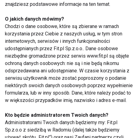
znajdziesz podstawowe informacje na ten temat.
Ultimate Kizomba w Warszawie
O jakich danych mówimy?
Chodzi o dane osobowe, które są zbierane w ramach
korzystania przez Ciebie z naszych usług, w tym stron
internetowych, serwisów i innych funkcjonalności
Kizomba
udostępnianych przez Fit.pl Sp.z.o.o.. Dane osobowe
niezbędne gromadzone przez serwis www.fit.pl są objęte
ochroną danych osobowych: nie są i nie będą nikomu
odsprzedawana ani udostępniane. W czasie korzystania z
serwisu użytkownik może zostać poproszony o podanie
niektórych swoich danych osobowych poprzez wypełnienie
formularza, lub w inny sposób. Dane, które należy podać to
w większości przypadków imię, nazwisko i adres e-mail.
Nie przegap nowości ze
Kto będzie administratorem Twoich danych?
świata FIT!
Administratorami Twoich danych będziemy my: Fit.pl
Sp.z.o.o z siedzibą w Radomiu (dalej także będziemy
Zapisz się do naszego newslettera
używać skrótu „Fit.pl”) oraz nasi Zaufani partnerzy czyli