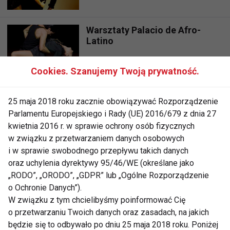
Warsztaty Palacio de Afro-
Latino
Cookies. Szanujemy Twoją prywatność.
Międzynarodowy Festiwal
Tańca BACHATURO
25 maja 2018 roku zacznie obowiązywać Rozporządzenie
Parlamentu Europejskiego i Rady (UE) 2016/679 z dnia 27
kwietnia 2016 r. w sprawie ochrony osób fizycznych
w związku z przetwarzaniem danych osobowych
2 nd Warsaw Summer Salsa
i w sprawie swobodnego przepływu takich danych
Festiwal 2010
oraz uchylenia dyrektywy 95/46/WE (określane jako
„RODO”, „ORODO”, „GDPR” lub „Ogólne Rozporządzenie
o Ochronie Danych”).
HoliDance z Salsa Libre
W związku z tym chcielibyśmy poinformować Cię
o przetwarzaniu Twoich danych oraz zasadach, na jakich
będzie się to odbywało po dniu 25 maja 2018 roku. Poniżej