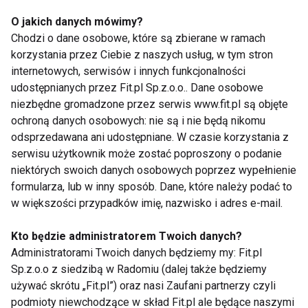
O jakich danych mówimy?
Chodzi o dane osobowe, które są zbierane w ramach
korzystania przez Ciebie z naszych usług, w tym stron
Summer Warsaw Salsa Festiwal
internetowych, serwisów i innych funkcjonalności
2011
udostępnianych przez Fit.pl Sp.z.o.o.. Dane osobowe
niezbędne gromadzone przez serwis www.fit.pl są objęte
ochroną danych osobowych: nie są i nie będą nikomu
odsprzedawana ani udostępniane. W czasie korzystania z
Międzynarodowy Festiwal
serwisu użytkownik może zostać poproszony o podanie
Tańca organizuje konkurs!
niektórych swoich danych osobowych poprzez wypełnienie
formularza, lub w inny sposób. Dane, które należy podać to
w większości przypadków imię, nazwisko i adres e-mail.
Bachata, Kizomba i Salsa w
wiosennej odsłonie
Kto będzie administratorem Twoich danych?
Administratorami Twoich danych będziemy my: Fit.pl
Sp.z.o.o z siedzibą w Radomiu (dalej także będziemy
używać skrótu „Fit.pl”) oraz nasi Zaufani partnerzy czyli
Nowa nazwa
podmioty niewchodzące w skład Fit.pl ale będące naszymi
Międzynarodowego Festiwalu