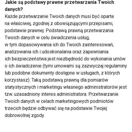
Jakie są podstawy prawne przetwarzania Twoich
danych?
Finał bez Edyty Górniak.
Każde przetwarzanie Twoich danych musi być oparte
Staliński najlepszy w półfinale!
na właściwej, zgodnej z obowiązującymi przepisami,
podstawie prawnej. Podstawą prawną przetwarzania
Twoich danych w celu świadczenia usług,
w tym dopasowywania ich do Twoich zainteresowań,
Warsztaty Palacio de Afro-
analizowania ich i udoskonalania oraz zapewniania
Latino
ich bezpieczeństwa jest niezbędność do wykonania umów
o ich świadczenie (tymi umowami są zazwyczaj regulaminy
lub podobne dokumenty dostępne w usługach, z których
ZUMBATHON 2010
korzystasz). Taką podstawą prawną dla pomiarów
statystycznych i marketingu własnego administratorów jest
tzw. uzasadniony interes administratora. Przetwarzanie
Twoich danych w celach marketingowych podmiotów
trzecich będzie odbywać się na podstawie Twojej
Już wkrótce Warsaw Salsa
dobrowolnej zgody.
Festival 2010!