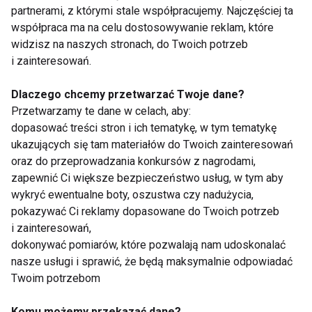
Tańca
partnerami, z którymi stale współpracujemy. Najczęściej ta
współpraca ma na celu dostosowywanie reklam, które
widzisz na naszych stronach, do Twoich potrzeb
Salsa kompleksowo z Jazzym
i zainteresowań.
Ruizem
Dlaczego chcemy przetwarzać Twoje dane?
Przetwarzamy te dane w celach, aby:
dopasować treści stron i ich tematykę, w tym tematykę
Kubańska salsa w sercu Polski
ukazujących się tam materiałów do Twoich zainteresowań
oraz do przeprowadzania konkursów z nagrodami,
zapewnić Ci większe bezpieczeństwo usług, w tym aby
wykryć ewentualne boty, oszustwa czy nadużycia,
Gorące rytmy w berlińskim
pokazywać Ci reklamy dopasowane do Twoich potrzeb
Tropical Island
i zainteresowań,
dokonywać pomiarów, które pozwalają nam udoskonalać
nasze usługi i sprawić, że będą maksymalnie odpowiadać
Twoim potrzebom
Taneczne hity 2010 roku
Komu możemy przekazać dane?