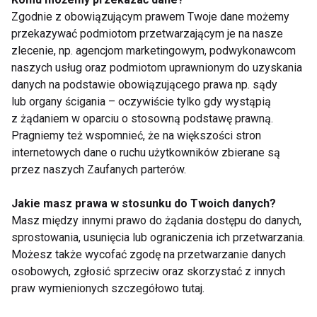
Zgodnie z obowiązującym prawem Twoje dane możemy
przekazywać podmiotom przetwarzającym je na nasze
Świąteczna salsa dla każdego
zlecenie, np. agencjom marketingowym, podwykonawcom
naszych usług oraz podmiotom uprawnionym do uzyskania
danych na podstawie obowiązującego prawa np. sądy
lub organy ścigania – oczywiście tylko gdy wystąpią
z żądaniem w oparciu o stosowną podstawę prawną.
Ski and Dance - jazda na
Pragniemy też wspomnieć, że na większości stron
nartach i taniec
internetowych dane o ruchu użytkowników zbierane są
przez naszych Zaufanych parterów.
Wytańcz swój rytm!
Jakie masz prawa w stosunku do Twoich danych?
Masz między innymi prawo do żądania dostępu do danych,
sprostowania, usunięcia lub ograniczenia ich przetwarzania.
Możesz także wycofać zgodę na przetwarzanie danych
osobowych, zgłosić sprzeciw oraz skorzystać z innych
Casting do Formacji SHO
praw wymienionych szczegółowo tutaj.