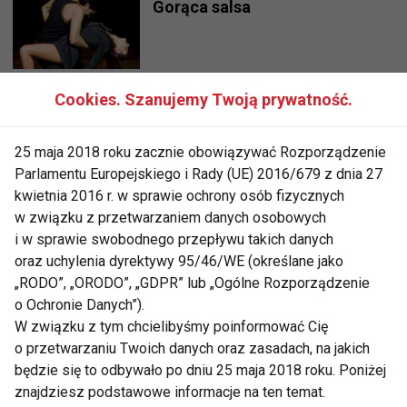
Gorąca salsa
Cookies. Szanujemy Twoją prywatność.
Jose Torres - kwintesencją
salsy jest energia!
25 maja 2018 roku zacznie obowiązywać Rozporządzenie
Parlamentu Europejskiego i Rady (UE) 2016/679 z dnia 27
kwietnia 2016 r. w sprawie ochrony osób fizycznych
Jose Torres - kwintesencją
w związku z przetwarzaniem danych osobowych
salsy jest energia!
i w sprawie swobodnego przepływu takich danych
oraz uchylenia dyrektywy 95/46/WE (określane jako
„RODO”, „ORODO”, „GDPR” lub „Ogólne Rozporządzenie
Gorące rytmy w Krakowie
o Ochronie Danych”).
W związku z tym chcielibyśmy poinformować Cię
o przetwarzaniu Twoich danych oraz zasadach, na jakich
będzie się to odbywało po dniu 25 maja 2018 roku. Poniżej
znajdziesz podstawowe informacje na ten temat.
Salsa aerobik