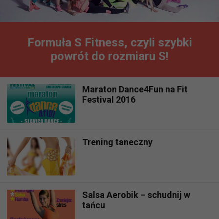
Formuła S Fitness, czyli szybki
powrót do rozmiaru S!
Maraton Dance4Fun na Fit
Festival 2016
Trening taneczny
Salsa Aerobik – schudnij w
tańcu