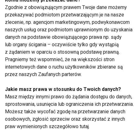
Zgodnie z obowiązującym prawem Twoje dane możemy
przekazywać podmiotom przetwarzającym je na nasze
Meryl Streep zumbuje w klubie
zlecenie, np. agencjom marketingowym, podwykonawcom
fitness
naszych usług oraz podmiotom uprawnionym do uzyskania
danych na podstawie obowiązującego prawa np. sądy
lub organy ścigania – oczywiście tylko gdy wystąpią
z żądaniem w oparciu o stosowną podstawę prawną.
Zumba - Hej górale - na
Pragniemy też wspomnieć, że na większości stron
konwencji FitStyle Winter
internetowych dane o ruchu użytkowników zbierane są
przez naszych Zaufanych parterów.
Michał Kurpet - zumba to
Jakie masz prawa w stosunku do Twoich danych?
energia
Masz między innymi prawo do żądania dostępu do danych,
sprostowania, usunięcia lub ograniczenia ich przetwarzania.
Możesz także wycofać zgodę na przetwarzanie danych
osobowych, zgłosić sprzeciw oraz skorzystać z innych
Kilka słów o zumbie
praw wymienionych szczegółowo tutaj.