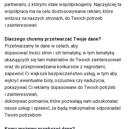
partnerami, z którymi stale współpracujemy. Najczęściej ta
współpraca ma na celu dostosowywanie reklam, które
widzisz na naszych stronach, do Twoich potrzeb
Wróć do formy
i zainteresowań.
Dlaczego chcemy przetwarzać Twoje dane?
Przetwarzamy te dane w celach, aby:
dopasować treści stron i ich tematykę, w tym tematykę
Zumba sentao – nowy program
ukazujących się tam materiałów do Twoich zainteresowań
zumby
oraz do przeprowadzania konkursów z nagrodami,
zapewnić Ci większe bezpieczeństwo usług, w tym aby
wykryć ewentualne boty, oszustwa czy nadużycia,
Gina Grant – zakochana w
pokazywać Ci reklamy dopasowane do Twoich potrzeb
zumbie
i zainteresowań,
dokonywać pomiarów, które pozwalają nam udoskonalać
nasze usługi i sprawić, że będą maksymalnie odpowiadać
Twoim potrzebom
Natalia Gołębiewska - zumba to
sposób na spędzenie wolnego
czasu
Komu możemy przekazać dane?