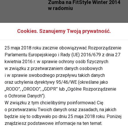
Zumba na FitStyle Winter 2014
w radomiu
Cookies. Szanujemy Twoją prywatność.
Shakira schudła dzięki zumbie!
25 maja 2018 roku zacznie obowiązywać Rozporządzenie
Parlamentu Europejskiego i Rady (UE) 2016/679 z dnia 27
kwietnia 2016 r. w sprawie ochrony osób fizycznych
Pędzi kulig - Zumba na FitStyle
w związku z przetwarzaniem danych osobowych
Winter 2013
i w sprawie swobodnego przepływu takich danych
oraz uchylenia dyrektywy 95/46/WE (określane jako
„RODO”, „ORODO”, „GDPR” lub „Ogólne Rozporządzenie
Zumba Sentao
o Ochronie Danych”).
W związku z tym chcielibyśmy poinformować Cię
o przetwarzaniu Twoich danych oraz zasadach, na jakich
będzie się to odbywało po dniu 25 maja 2018 roku. Poniżej
znajdziesz podstawowe informacje na ten temat.
Zumba Poland harlem Shake