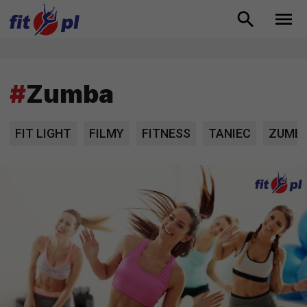
#
Zumba
FIT LIGHT
FILMY
FITNESS
TANIEC
ZUMBA