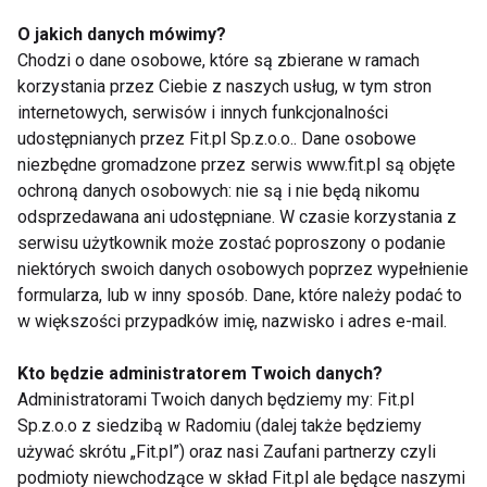
O jakich danych mówimy?
Chodzi o dane osobowe, które są zbierane w ramach
korzystania przez Ciebie z naszych usług, w tym stron
Top 5 sylwestrowych hitów
internetowych, serwisów i innych funkcjonalności
tanecznych
udostępnianych przez Fit.pl Sp.z.o.o.. Dane osobowe
niezbędne gromadzone przez serwis www.fit.pl są objęte
ochroną danych osobowych: nie są i nie będą nikomu
odsprzedawana ani udostępniane. W czasie korzystania z
Taneczny dzień tylko dla Pań
serwisu użytkownik może zostać poproszony o podanie
niektórych swoich danych osobowych poprzez wypełnienie
formularza, lub w inny sposób. Dane, które należy podać to
w większości przypadków imię, nazwisko i adres e-mail.
Zumbathon 2012 w Kielcach
Kto będzie administratorem Twoich danych?
Administratorami Twoich danych będziemy my: Fit.pl
Sp.z.o.o z siedzibą w Radomiu (dalej także będziemy
używać skrótu „Fit.pl”) oraz nasi Zaufani partnerzy czyli
Zumbathon 2012
podmioty niewchodzące w skład Fit.pl ale będące naszymi