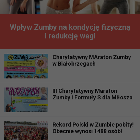
Wpływ Zumby na kondycję fizyczną
i redukcję wagi
Charytatywny MAraton Zumby
w Białobrzegach
III Charytatywny Maraton
Zumby i Formuły S dla Miłosza
Rekord Polski w Zumbie pobity!
Obecnie wynosi 1488 osób!