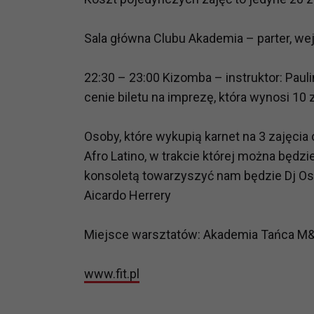
potrzebom
Sala główna Clubu Akademia – parter, wej
Komu możemy przekazać dane
Zgodnie z obowiązującym prawe
np. agencjom marketingowym, p
22:30 – 23:00 Kizomba – instruktor: Pauli
obowiązującego prawa np. sądy l
cenie biletu na imprezę, która wynosi 10 
prawną. Pragniemy też wspomnieć
Zaufanych parterów.
Osoby, które wykupią karnet na 3 zajęcia
Afro Latino, w trakcie której można będz
Jakie masz prawa w stosunku 
konsoletą towarzyszyć nam będzie Dj 
Masz między innymi prawo do żąd
także wycofać zgodę na przetwar
Aicardo Herrery
szczegółowo tutaj.
Miejsce warsztatów: Akademia Tańca M&I
Jakie są podstawy prawne prz
Każde przetwarzanie Twoich dany
www.fit.pl
Podstawą prawną przetwarzania 
analizowania ich i udoskonalani
(tymi umowami są zazwyczaj regu