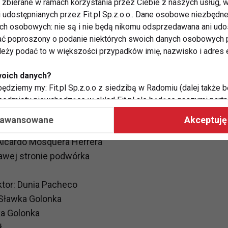
zbierane w ramach korzystania przez Ciebie z naszych usług, w
i udostępnianych przez Fit.pl Sp.z.o.o.. Dane osobowe niezbęd
ych osobowych: nie są i nie będą nikomu odsprzedawana ani udo
ka
ć poproszony o podanie niektórych swoich danych osobowych p
ależy podać to w większości przypadków imię, nazwisko i adres e
woich danych?
rawej stronie podwórka
ędziemy my: Fit.pl Sp.z.o.o z siedzibą w Radomiu (dalej także b
 podmioty niewchodzące w skład Fit.pl ale będące naszymi partne
współpraca ma na celu dostosowywanie reklam, które widzisz na
 Yoko Delgado
aawansowane
Akceptuję 
ktor: Yoko Delgado
 Aicardo Mosquera Herrera
 Twoje dane?
rawej stronie podwórka
aby:
atykę, w tym tematykę ukazujących się tam materiałów do Twoic
ktor: Dunia Pacheco
grodami,
two usług, w tym aby wykryć ewentualne boty, oszustwa czy na
: Sławka Golonka
e do Twoich potrzeb i zainteresowań,
ka Golonka
alają nam udoskonalać nasze usługi i sprawić, że będą maksy
.