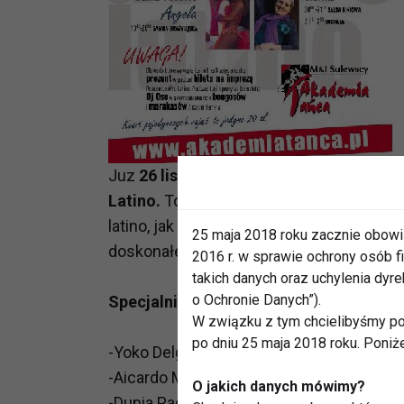
Juz
26 listopada (piątek)
w Warszawie o
Latino.
To zajęcia dla wszystkich, którz
latino, jak również tych, którzy chcielib
25 maja 2018 roku zacznie obowi
doskonałej zabawy, a zarazem nauki na 
2016 r. w sprawie ochrony osób
takich danych oraz uchylenia dy
o Ochronie Danych”).
Specjalnie z tej okazji zajęcia poprowa
W związku z tym chcielibyśmy po
po dniu 25 maja 2018 roku. Poniż
-Yoko Delgado – Kuba
-Aicardo Mosquera Herrera – Kolumbia
O jakich danych mówimy?
-Dunia Pacheco – Angola