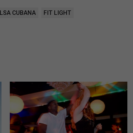
ch i marketingu własnego administratorów jest tzw. uzasadniony
LSA CUBANA
FIT LIGHT
elach marketingowych podmiotów trzecich będzie odbywać się 