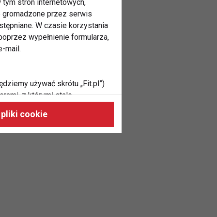
 tym stron internetowych,
ne gromadzone przez serwis
stępniane. W czasie korzystania
oprzez wypełnienie formularza,
-mail.
ędziemy używać skrótu „Fit.pl”)
rami, z którymi stale
 naszych stronach, do Twoich
pliki cookie
h zainteresowań oraz do
dużycia,
malnie odpowiadać Twoim