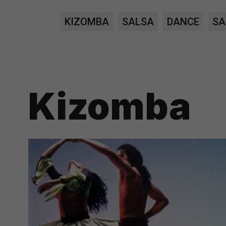
prawną dla pomiarów statystyczny
KIZOMBA
SALSA
DANCE
SA
Przetwarzanie Twoich danych w c
zgody.
Kizomba