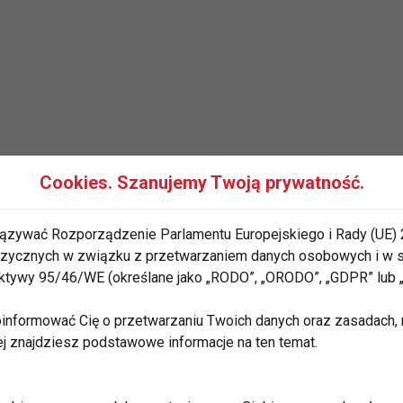
dbędą się wyjątkowe warsztaty
Palacio de Afro-
Cookies. Szanujemy Twoją prywatność.
y chcą postawić pierwsze kroki
tańcach
z kręgu afro-
y spróbować nowego stylu. Kursy to gwarancja
ązywać Rozporządzenie Parlamentu Europejskiego i Rady (UE) 
najwyższym poziomie.
 fizycznych w związku z przetwarzaniem danych osobowych i w
rektywy 95/46/WE (określane jako „RODO”, „ORODO”, „GDPR” lub
dzą:
informować Cię o przetwarzaniu Twoich danych oraz zasadach, n
ej znajdziesz podstawowe informacje na ten temat.