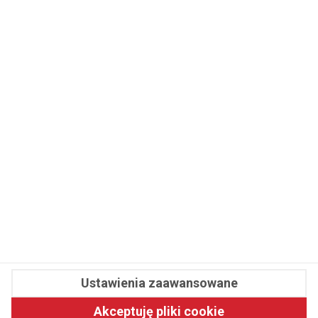
WSPÓŁPRACA
REDAKCJA
PRYWATNOŚĆ
Cookies
Powiadomienia
Newsletter
Fit.pl © 2026 Wszystkie prawa zastrzeżone.
Ustawienia zaawansowane
Pawelec.info
Akceptuję pliki cookie