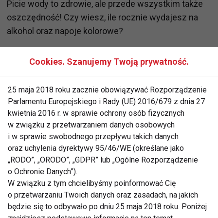
Picie wody to zdrowie, ale przede wszystkim także
oszczędność! Czy wiesz, ile rocznie wydajesz na
alkohol oraz napoje kolorowe?
5.Sezonowe produkty
Cookies. Szanujemy Twoją prywatność.
Jeśli natura dostarcza jakiś produktów to oznacza,
25 maja 2018 roku zacznie obowiązywać Rozporządzenie
że powinieneś z tego korzystać. Sezonowe produkty
Parlamentu Europejskiego i Rady (UE) 2016/679 z dnia 27
są bogate w witaminy, wpływają korzystnie na
kwietnia 2016 r. w sprawie ochrony osób fizycznych
odporność, ale co ważne, także są dość tanie.
w związku z przetwarzaniem danych osobowych
Dobrym przykładem będzie spożywanie warzyw i
i w sprawie swobodnego przepływu takich danych
owoców w sezonie letnim. Cena za kilogram
oraz uchylenia dyrektywy 95/46/WE (określane jako
pomidorów w sierpniu, może wynieść nawet 2 zł. A
„RODO”, „ORODO”, „GDPR” lub „Ogólne Rozporządzenie
o Ochronie Danych”).
każdy wie, że to warzywo jest cennym źródłem
W związku z tym chcielibyśmy poinformować Cię
witamin.
o przetwarzaniu Twoich danych oraz zasadach, na jakich
będzie się to odbywało po dniu 25 maja 2018 roku. Poniżej
6.Nie kupuj w ciemno