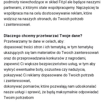
dotyczą: warzyw i owoców, mięsa, ale i produktów
podmioty niewchodzące w skład Fit.pl ale będące naszymi
partnerami, z którymi stale współpracujemy. Najczęściej ta
wyprzedawanych. W
gazetkach
znajdziesz
współpraca ma na celu dostosowywanie reklam, które
wszystkie promocje na produkty. Łatwo
widzisz na naszych stronach, do Twoich potrzeb
zlokalizujesz, do którego sklepu masz najbliżej i
i zainteresowań.
które produkty będą dla Ciebie najbardziej
niezbędne.
Dlaczego chcemy przetwarzać Twoje dane?
Przetwarzamy te dane w celach, aby:
Promocji możesz szukać w gazetkach, ale również
dopasować treści stron i ich tematykę, w tym tematykę
poprzez wpisanie poszczególnych produktów. Drugi
ukazujących się tam materiałów do Twoich zainteresowań
oraz do przeprowadzania konkursów z nagrodami,
sposób będzie dobry, gdy musisz pilnie dokupić tylko
zapewnić Ci większe bezpieczeństwo usług, w tym aby
kilka składników, gdy np. testujesz nowy przepis:
wykryć ewentualne boty, oszustwa czy nadużycia,
https://blix.pl/szukaj/?szukaj=pieczarki
pokazywać Ci reklamy dopasowane do Twoich potrzeb
i zainteresowań,
8.Jedz tylko 3 posiłki dziennie
dokonywać pomiarów, które pozwalają nam udoskonalać
nasze usługi i sprawić, że będą maksymalnie odpowiadać
Są różne opinie na temat tego: ile posiłków powinno
Twoim potrzebom
się spożywać, kiedy jeść pierwsze danie, a kiedy