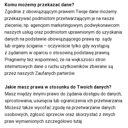
ostatnie w ciągu dnia. Najczęściej wspomina się
Komu możemy przekazać dane?
jednak, że metodą na wyregulowanie swojego
Zgodnie z obowiązującym prawem Twoje dane możemy
przekazywać podmiotom przetwarzającym je na nasze
układu pokarmowego będzie: spożywanie mniej
zlecenie, np. agencjom marketingowym, podwykonawcom
więcej trzech posiłków w równych odstępach czasu
naszych usług oraz podmiotom uprawnionym do uzyskania
i mniej więcej o tej samej godzinie – w trybie
danych na podstawie obowiązującego prawa np. sądy
codziennym.
lub organy ścigania – oczywiście tylko gdy wystąpią
z żądaniem w oparciu o stosowną podstawę prawną.
Obfite śniadanie w postaci owsianki z owocami,
Pragniemy też wspomnieć, że na większości stron
następnie obiad bogaty w białko oraz lekka, ale syta
internetowych dane o ruchu użytkowników zbierane są
kolacja minimum 3 godziny przed snem. Tyle
przez naszych Zaufanych parterów.
wystarczy, by dostarczyć organizmowi wszystkiego,
Jakie masz prawa w stosunku do Twoich danych?
czego potrzebuje.
Masz między innymi prawo do żądania dostępu do danych,
sprostowania, usunięcia lub ograniczenia ich przetwarzania.
9.Co jeść, a czego unikać, by być zdrowym i
Możesz także wycofać zgodę na przetwarzanie danych
szczupłym?
osobowych, zgłosić sprzeciw oraz skorzystać z innych
praw wymienionych szczegółowo tutaj.
Aby zachować piękną sylwetkę należy jeść: