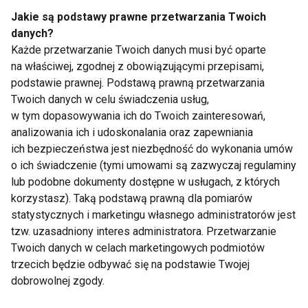
warzywa, chude mięsa, orzechy, zdrowe tłuszcze
Jakie są podstawy prawne przetwarzania Twoich
roślinne, ciemne pieczywo i makarony, ryż, kasze,
danych?
ryby, owoce morza.
Każde przetwarzanie Twoich danych musi być oparte
na właściwej, zgodnej z obowiązującymi przepisami,
Z prawidłowej diety wyklucz: masło, margarynę,
podstawie prawnej. Podstawą prawną przetwarzania
Twoich danych w celu świadczenia usług,
sosy, nadmiar owoców, słodycze, produkty
w tym dopasowywania ich do Twoich zainteresowań,
przetworzone, jasne pieczywo.
analizowania ich i udoskonalania oraz zapewniania
ich bezpieczeństwa jest niezbędność do wykonania umów
Zasady zdrowego stylu życia są łatwe do
o ich świadczenie (tymi umowami są zazwyczaj regulaminy
przestrzegania w codziennym życiu. Wystarczy
lub podobne dokumenty dostępne w usługach, z których
wyeliminować kilka złych nawyków i kierować się
korzystasz). Taką podstawą prawną dla pomiarów
zdrowym rozsądkiem. Zdrowe jedzenie kosztuje
statystycznych i marketingu własnego administratorów jest
mniej, a taka oszczędność naprawdę się opłaca. W
tzw. uzasadniony interes administratora. Przetwarzanie
Twoich danych w celach marketingowych podmiotów
zamian otrzymujemy bowiem długie życie, bez
trzecich będzie odbywać się na podstawie Twojej
nadwagi, problemów zdrowotnych oraz w dobrym
dobrowolnej zgody.
samopoczuciu.