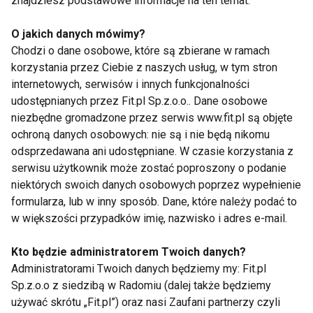
znajdziesz podstawowe informacje na ten temat.
Planuj zakupy zgodnie z tym, jakie masz
O jakich danych mówimy?
zapotrzebowanie. Do sklepu zawsze wybieraj się po
Chodzi o dane osobowe, które są zbierane w ramach
posiłku i z listą produktów, które chcesz nabyć.
korzystania przez Ciebie z naszych usług, w tym stron
Unikniesz zakupu zbędnych produktów, ale i
internetowych, serwisów i innych funkcjonalności
marnowania żywności. Kupując tylko to, czego
udostępnianych przez Fit.pl Sp.z.o.o.. Dane osobowe
niezbędne gromadzone przez serwis www.fit.pl są objęte
potrzebujesz szybko poradzisz sobie nawet z
ochroną danych osobowych: nie są i nie będą nikomu
dużymi zakupami. Dobra organizacja zakupów to
odsprzedawana ani udostępniane. W czasie korzystania z
podstaw oszczędności czasu oraz pieniędzy.
serwisu użytkownik może zostać poproszony o podanie
niektórych swoich danych osobowych poprzez wypełnienie
Jak przygotować listę zakupów? Zobacz:
formularza, lub w inny sposób. Dane, które należy podać to
https://blix.pl/p/lista-zakupow/
w większości przypadków imię, nazwisko i adres e-mail.
7.Gdzie robić zakupy?
Kto będzie administratorem Twoich danych?
Administratorami Twoich danych będziemy my: Fit.pl
Aktualne promocje mogą wpłynąć na obniżenie
Sp.z.o.o z siedzibą w Radomiu (dalej także będziemy
kosztów zakupów nawet o 30%. Okazje najczęściej
używać skrótu „Fit.pl”) oraz nasi Zaufani partnerzy czyli