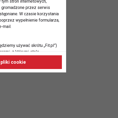
 tym stron internetowych,
ne gromadzone przez serwis
stępniane. W czasie korzystania
oprzez wypełnienie formularza,
-mail.
ędziemy używać skrótu „Fit.pl”)
rami, z którymi stale
 naszych stronach, do Twoich
pliki cookie
h zainteresowań oraz do
dużycia,
malnie odpowiadać Twoim