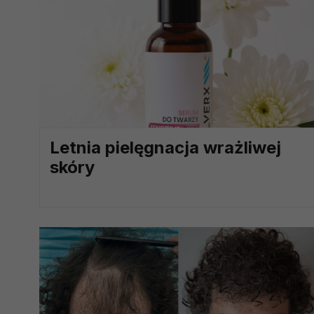
prawną dla pomiarów statystyczny
Przetwarzanie Twoich danych w c
zgody.
Letnia pielęgnacja wrażliwej
skóry