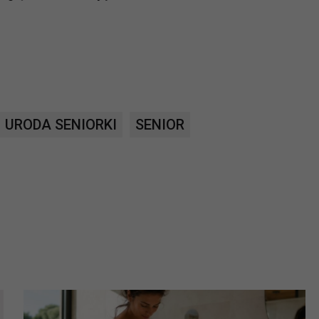
?
m Twoje dane możemy przekazywać podmiotom przetwarzającym
odwykonawcom naszych usług oraz podmiotom uprawnionym do u
ub organy ścigania – oczywiście tylko gdy wystąpią z żądanie
, że na większości stron internetowych dane o ruchu użytkown
URODA SENIORKI
SENIOR
do Twoich danych?
ania dostępu do danych, sprostowania, usunięcia lub ogranicze
zanie danych osobowych, zgłosić sprzeciw oraz skorzystać z 
etwarzania Twoich danych?
ch musi być oparte na właściwej, zgodnej z obowiązującymi prz
Twoich danych w celu świadczenia usług, w tym dopasowywania
a oraz zapewniania ich bezpieczeństwa jest niezbędność do wyk
laminy lub podobne dokumenty dostępne w usługach, z których