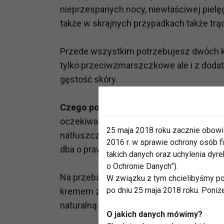
nieprzespanych nocy, niewłaściwej pielęg
także w skrajnych przypadkach także trąd
Przede wszystkim potrzebujesz dwóch kr
tylko przeciwzmarszczkowe ale i z dodatk
gęstość skóry.
Czego potrzebuje Twoja cera?
Gdy masz
oczekiwanych rezultatów, ze względu na 
25 maja 2018 roku zacznie obowi
natłuszczające konsystencji. W składnika
2016 r. w sprawie ochrony osób
dba o prawidłowy wygląd i kondycję, a ta
takich danych oraz uchylenia dy
o Ochronie Danych”).
Na przebarwienia wybieraj kosmetyki z ro
W związku z tym chcielibyśmy po
po dniu 25 maja 2018 roku. Poniż
kremem z proteinami pszenicy lub ryżu, k
naturalną jedność.
O jakich danych mówimy?