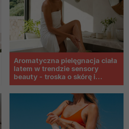
ch i marketingu własnego administratorów jest tzw. uzasadniony
elach marketingowych podmiotów trzecich będzie odbywać się 
Aromatyczna pielęgnacja ciała
latem w trendzie sensory
beauty - troska o skórę i
przyjemność dla zmysłów