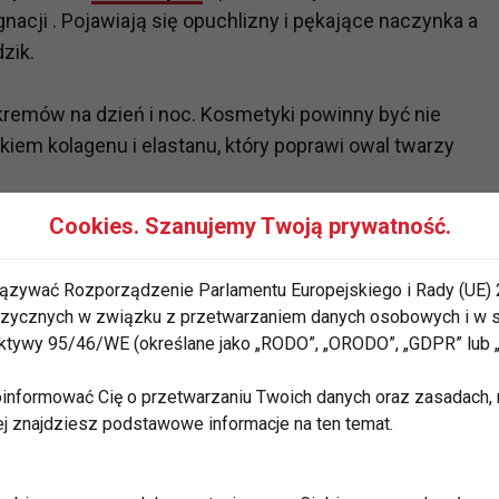
nacji . Pojawiają się opuchlizny i pękające naczynka a
zik.
emów na dzień i noc. Kosmetyki powinny być nie
iem kolagenu i elastanu, który poprawi owal twarzy
Cookies. Szanujemy Twoją prywatność.
 40 lat kosmyki typu żelowego nie będą dawać
zbyt duże przesuszane wybieraj kosmetyki o gęstej,
ązywać Rozporządzenie Parlamentu Europejskiego i Rady (UE) 
ch preparatów szukaj retinolu czyli witaminy C, która
 fizycznych w związku z przetwarzaniem danych osobowych i w
kże walczy z procesami starzenia.
rektywy 95/46/WE (określane jako „RODO”, „ORODO”, „GDPR” lub
zjaśniające (stosuj na noc). W dzień pielęgnuj skórę
informować Cię o przetwarzaniu Twoich danych oraz zasadach, n
ej znajdziesz podstawowe informacje na ten temat.
ótre mają na celu napinać skórę i przywracać jej