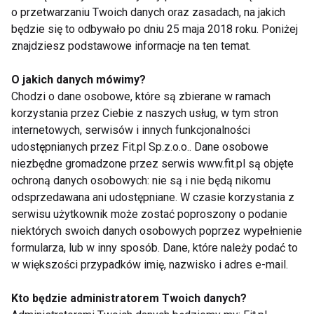
o przetwarzaniu Twoich danych oraz zasadach, na jakich
www.senior.fit.pl
będzie się to odbywało po dniu 25 maja 2018 roku. Poniżej
znajdziesz podstawowe informacje na ten temat.
SENIORZY
MARSZ
SENIOR
O jakich danych mówimy?
Chodzi o dane osobowe, które są zbierane w ramach
korzystania przez Ciebie z naszych usług, w tym stron
internetowych, serwisów i innych funkcjonalności
udostępnianych przez Fit.pl Sp.z.o.o.. Dane osobowe
Seniorzy
niezbędne gromadzone przez serwis www.fit.pl są objęte
ochroną danych osobowych: nie są i nie będą nikomu
odsprzedawana ani udostępniane. W czasie korzystania z
serwisu użytkownik może zostać poproszony o podanie
niektórych swoich danych osobowych poprzez wypełnienie
formularza, lub w inny sposób. Dane, które należy podać to
w większości przypadków imię, nazwisko i adres e-mail.
Czy polscy seniorzy są
Polscy seniorzy w
aktywni?
bezruchu
Kto będzie administratorem Twoich danych?