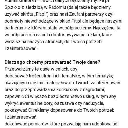
Administratorami Twoich danych będziemy my: Fit.pl
Sp.z.o.o z siedzibą w Radomiu (dalej także będziemy
używać skrótu „Fit.pl”) oraz nasi Zaufani partnerzy czyli
podmioty niewchodzące w skład Fit.pl ale będące naszymi
partnerami, z którymi stale współpracujemy. Najczęściej ta
współpraca ma na celu dostosowywanie reklam, które
widzisz na naszych stronach, do Twoich potrzeb
Seniorzy przekonują
Rehabilitacja dla
i zainteresowań.
się do aktywności
seniorów jak dla
fizycznej
sportowców
Dlaczego chcemy przetwarzać Twoje dane?
Przetwarzamy te dane w celach, aby:
Pokaż więcej
dopasować treści stron i ich tematykę, w tym tematykę
ukazujących się tam materiałów do Twoich zainteresowań
oraz do przeprowadzania konkursów z nagrodami,
zapewnić Ci większe bezpieczeństwo usług, w tym aby
wykryć ewentualne boty, oszustwa czy nadużycia,
Marsz
pokazywać Ci reklamy dopasowane do Twoich potrzeb
i zainteresowań,
dokonywać pomiarów, które pozwalają nam udoskonalać