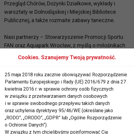
Przegląd Chórów, Dożynki Działkowe, wykłady i
warsztaty w Dolnośląskiej i Miejskiej Bibliotece
Publicznej, a także rozmaite zabawy taneczne.
Nasi partnerzy – Stowarzyszenie Promocji Sportu
FAN oraz Aquapark Wrocław, z myślą o miłośnikach
aktywności fizycznej zorganizują Olimpiadę dla
Cookies. Szanujemy Twoją prywatność.
Seniorów. W Kinie Nowe Horyzonty będzie można
obejrzeć filmy ze specjalnie przygotowanego dla
25 maja 2018 roku zacznie obowiązywać Rozporządzenie
osób starszych repertuaru z uwzględnieniem
Parlamentu Europejskiego i Rady (UE) 2016/679 z dnia 27
specjalnych rabatów, zaś Biuro Festiwalowe IMPART
kwietnia 2016 r. w sprawie ochrony osób fizycznych
2016 pamiętając o fanach dobrej muzyki, zaprosi na
w związku z przetwarzaniem danych osobowych
i w sprawie swobodnego przepływu takich danych
koncert Jerzego Połomskiego. Straż miejska
oraz uchylenia dyrektywy 95/46/WE (określane jako
przygotuje wykłady na temat bezpieczeństwa,
„RODO”, „ORODO”, „GDPR” lub „Ogólne Rozporządzenie
natomiast Apteka Świętego Macieja – wykłady
o Ochronie Danych”).
poświęcone tematyce zdrowotnej.
W związku z tym chcielibyśmy poinformować Cię