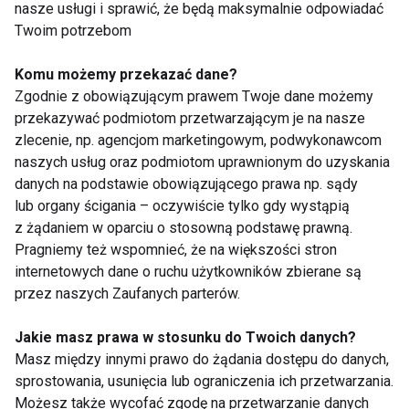
nasze usługi i sprawić, że będą maksymalnie odpowiadać
Twoim potrzebom
Komu możemy przekazać dane?
Zgodnie z obowiązującym prawem Twoje dane możemy
Jak ubrać się do
Chcesz zacząć
przekazywać podmiotom przetwarzającym je na nasze
Nordic Walking radzi
biegać? Zacznij od
zlecenie, np. agencjom marketingowym, podwykonawcom
4F
marszobiegu
naszych usług oraz podmiotom uprawnionym do uzyskania
danych na podstawie obowiązującego prawa np. sądy
lub organy ścigania – oczywiście tylko gdy wystąpią
z żądaniem w oparciu o stosowną podstawę prawną.
Pragniemy też wspomnieć, że na większości stron
internetowych dane o ruchu użytkowników zbierane są
przez naszych Zaufanych parterów.
Piechotą do..zdrowia
Marsz Nordik Walking
dla seniorów
Jakie masz prawa w stosunku do Twoich danych?
Masz między innymi prawo do żądania dostępu do danych,
sprostowania, usunięcia lub ograniczenia ich przetwarzania.
Możesz także wycofać zgodę na przetwarzanie danych