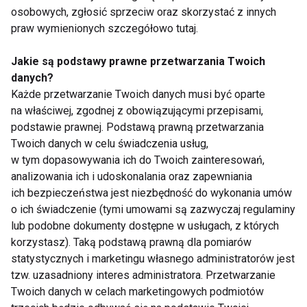
osobowych, zgłosić sprzeciw oraz skorzystać z innych
praw wymienionych szczegółowo tutaj.
Bartłomiej Marszałek-
Marsz dla Życia i
Jakie są podstawy prawne przetwarzania Twoich
jaki ojciec, taki syn!
Rodziny
danych?
Każde przetwarzanie Twoich danych musi być oparte
na właściwej, zgodnej z obowiązującymi przepisami,
podstawie prawnej. Podstawą prawną przetwarzania
Twoich danych w celu świadczenia usług,
w tym dopasowywania ich do Twoich zainteresowań,
analizowania ich i udoskonalania oraz zapewniania
Spaceruj dla zdrowia
Nordic Walking dla
ich bezpieczeństwa jest niezbędność do wykonania umów
Ciebie
o ich świadczenie (tymi umowami są zazwyczaj regulaminy
lub podobne dokumenty dostępne w usługach, z których
korzystasz). Taką podstawą prawną dla pomiarów
Pokaż więcej
statystycznych i marketingu własnego administratorów jest
tzw. uzasadniony interes administratora. Przetwarzanie
Twoich danych w celach marketingowych podmiotów