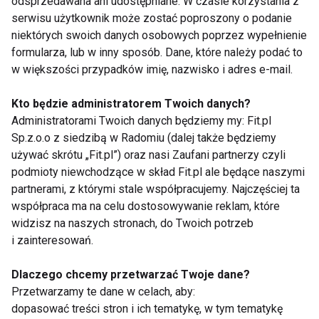
odsprzedawana ani udostępniane. W czasie korzystania z
serwisu użytkownik może zostać poproszony o podanie
Warto podkreślić, że trening aerobowy wpływa
niektórych swoich danych osobowych poprzez wypełnienie
pozytywnie nie tylko na kondycję fizyczną i
formularza, lub w inny sposób. Dane, które należy podać to
wydolność, ale także poprawia samopoczucie oraz
w większości przypadków imię, nazwisko i adres e-mail.
atrakcyjność fizyczną. Wszystko to przyczynia się
Kto będzie administratorem Twoich danych?
do osiągnięcia celu, jakim jest zwiększenie potencji.
Administratorami Twoich danych będziemy my: Fit.pl
Sp.z.o.o z siedzibą w Radomiu (dalej także będziemy
używać skrótu „Fit.pl”) oraz nasi Zaufani partnerzy czyli
podmioty niewchodzące w skład Fit.pl ale będące naszymi
partnerami, z którymi stale współpracujemy. Najczęściej ta
współpraca ma na celu dostosowywanie reklam, które
widzisz na naszych stronach, do Twoich potrzeb
i zainteresowań.
Dlaczego chcemy przetwarzać Twoje dane?
Przetwarzamy te dane w celach, aby:
dopasować treści stron i ich tematykę, w tym tematykę