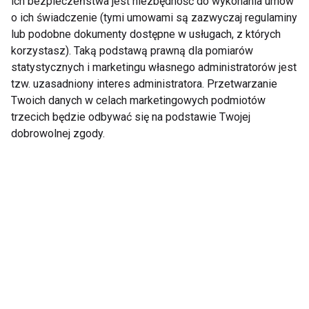
ich bezpieczeństwa jest niezbędność do wykonania umów
o ich świadczenie (tymi umowami są zazwyczaj regulaminy
lub podobne dokumenty dostępne w usługach, z których
korzystasz). Taką podstawą prawną dla pomiarów
statystycznych i marketingu własnego administratorów jest
Sport
tzw. uzasadniony interes administratora. Przetwarzanie
Twoich danych w celach marketingowych podmiotów
trzecich będzie odbywać się na podstawie Twojej
dobrowolnej zgody.
„Zacznę od
Spacer jako
poniedziałku” – jak ten
niedoceniany trening
mechanizm sabotuje
całego ciała
aktywność fizyczną