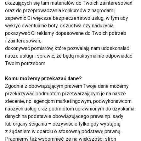
ukazujących się tam materiałów do Twoich zainteresowań
oraz do przeprowadzania konkursów z nagrodami,
zapewnić Ci większe bezpieczeństwo usług, w tym aby
Czy siłownia korzystnie wpływa
wykryć ewentualne boty, oszustwa czy nadużycia,
na poprawę potencji?
pokazywać Ci reklamy dopasowane do Twoich potrzeb
i zainteresowań,
dokonywać pomiarów, które pozwalają nam udoskonalać
nasze usługi i sprawić, że będą maksymalnie odpowiadać
Twoim potrzebom
Komu możemy przekazać dane?
Trening siłowy prowadzi do wzmożonego wysiłku.
Zgodnie z obowiązującym prawem Twoje dane możemy
Zjawisko to ma samo w sobie pozytywny wpływ na
przekazywać podmiotom przetwarzającym je na nasze
potencję. Poza zwiększoną produkcją
zlecenie, np. agencjom marketingowym, podwykonawcom
wspomnianych już endorfin, stymuluje również
naszych usług oraz podmiotom uprawnionym do uzyskania
wydzielanie testosteronu, który wpływa m.in. na
danych na podstawie obowiązującego prawa np. sądy
zdolność organizmu do pobudzenia seksualnego.
lub organy ścigania – oczywiście tylko gdy wystąpią
z żądaniem w oparciu o stosowną podstawę prawną.
W przypadku treningów siłowych należy jednak
Pragniemy też wspomnieć, że na większości stron