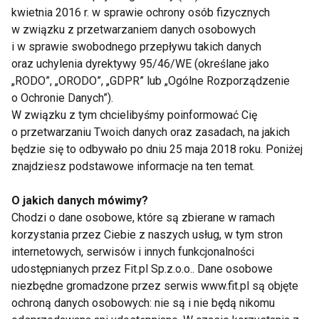
dostarczaniu organizmowi zwiększonych ilości
kwietnia 2016 r. w sprawie ochrony osób fizycznych
tlenu. Jest to możliwe do osiągnięcia przy
w związku z przetwarzaniem danych osobowych
niewielkim lecz długotrwałym obciążeniu mięśni
i w sprawie swobodnego przepływu takich danych
(min. 30 – 40 minut). Do aktywności tego rodzaju
oraz uchylenia dyrektywy 95/46/WE (określane jako
„RODO”, „ORODO”, „GDPR” lub „Ogólne Rozporządzenie
należy m. in.:
o Ochronie Danych”).
W związku z tym chcielibyśmy poinformować Cię
o przetwarzaniu Twoich danych oraz zasadach, na jakich
będzie się to odbywało po dniu 25 maja 2018 roku. Poniżej
szybki marsz;
znajdziesz podstawowe informacje na ten temat.
bieg;
O jakich danych mówimy?
jazda na rowerze;
Chodzi o dane osobowe, które są zbierane w ramach
narciarstwo biegowe;
korzystania przez Ciebie z naszych usług, w tym stron
internetowych, serwisów i innych funkcjonalności
łyżwiarstwo;
udostępnianych przez Fit.pl Sp.z.o.o.. Dane osobowe
pływanie.
niezbędne gromadzone przez serwis www.fit.pl są objęte
ochroną danych osobowych: nie są i nie będą nikomu