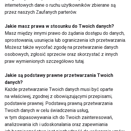
internetowych dane o ruchu użytkowników zbierane są
wystrzegać się wszelkich substancji
przez naszych Zaufanych parterów.
wspomagających. Sztuczne zwiększanie siły czy
wytrzymałości za pomocą dostępnych na rynku
Jakie masz prawa w stosunku do Twoich danych?
legalnych i nielegalnych produktów może przynieść
Masz między innymi prawo do żądania dostępu do danych,
skutek odwrotny do zamierzonego. Np. popularne
sprostowania, usunięcia lub ograniczenia ich przetwarzania.
preparaty „z testosteronem” nie dostarczają w
Możesz także wycofać zgodę na przetwarzanie danych
osobowych, zgłosić sprzeciw oraz skorzystać z innych
rzeczywistości tego hormonu, lecz substancje
praw wymienionych szczegółowo tutaj.
naśladujące jego działanie. Z kolei anaboliki
znacząco obniżają naturalną produkcję hormonu
Jakie są podstawy prawne przetwarzania Twoich
pogłębiając istniejące problemy z erekcją, a nawet
danych?
zaburzając potencję u całkowicie zdrowych dotąd
Każde przetwarzanie Twoich danych musi być oparte
mężczyzn.
na właściwej, zgodnej z obowiązującymi przepisami,
podstawie prawnej. Podstawą prawną przetwarzania
Twoich danych w celu świadczenia usług,
SPORT
PROBLEMY
ĆWICZENIA
w tym dopasowywania ich do Twoich zainteresowań,
analizowania ich i udoskonalania oraz zapewniania
ZDROWIE