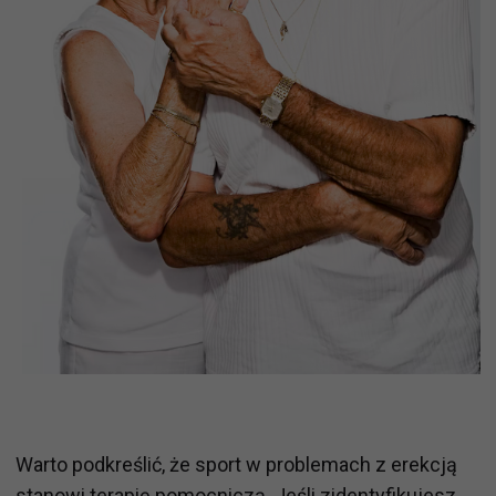
Warto podkreślić, że sport w problemach z erekcją
stanowi terapię pomocniczą. Jeśli zidentyfikujesz