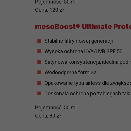
Pojemność: 50 ml
prawną dla pomiarów statystyczny
Cena: 120 zł
Przetwarzanie Twoich danych w c
zgody.
mesoBoost® Ultimate Prote
Stabilne filtry nowej generacji
Wysoka ochrona UVA/UVB SPF 50
Satynowa konsystencja, idealna pod 
Wodoodporna formuła
Opakowanie typu airless dla zwiększ
Doskonała ochrona po zabiegach takic
Pojemność: 50 ml
Cena: 80 zł