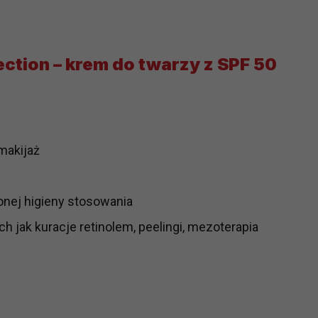
ch i marketingu własnego administratorów jest tzw. uzasadniony
elach marketingowych podmiotów trzecich będzie odbywać się 
ction – krem do twarzy z SPF 50
makijaż
onej higieny stosowania
h jak kuracje retinolem, peelingi, mezoterapia