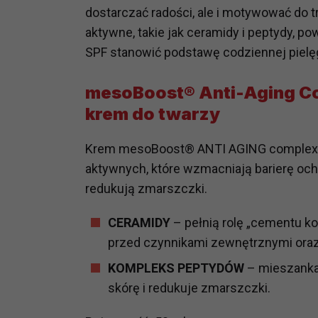
potrzebom
dostarczać radości, ale i motywować do t
aktywne, takie jak ceramidy i peptydy, p
Komu możemy przekazać dane
SPF stanowić podstawę codziennej pielęg
Zgodnie z obowiązującym prawe
np. agencjom marketingowym, p
mesoBoost® Anti-Aging Co
obowiązującego prawa np. sądy l
krem do twarzy
prawną. Pragniemy też wspomnieć
Zaufanych parterów.
Krem mesoBoost® ANTI AGING complex c
Jakie masz prawa w stosunku 
aktywnych, które wzmacniają barierę och
Masz między innymi prawo do żąd
redukują zmarszczki.
także wycofać zgodę na przetwar
szczegółowo tutaj.
CERAMIDY
– pełnią rolę „cementu k
przed czynnikami zewnętrznymi oraz
Jakie są podstawy prawne prz
Każde przetwarzanie Twoich dany
KOMPLEKS PEPTYDÓW
– mieszanka p
Podstawą prawną przetwarzania 
skórę i redukuje zmarszczki.
analizowania ich i udoskonalani
(tymi umowami są zazwyczaj regu