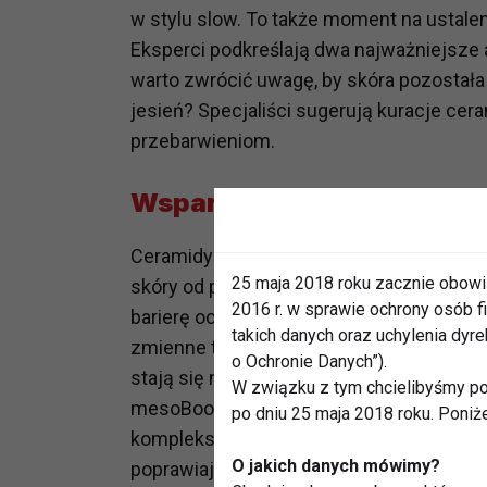
w stylu slow. To także moment na ustalen
Eksperci podkreślają dwa najważniejsze 
warto zwrócić uwagę, by skóra pozostała
jesień? Specjaliści sugerują kuracje ce
przebarwieniom.
Wsparcie i odbudowa
Ceramidy i peptydy tworzą duet idealny w
25 maja 2018 roku zacznie obowi
skóry od podstaw. – Ceramidy pełnią f
2016 r. w sprawie ochrony osób
barierę ochronną skóry i zapobiegając jej
takich danych oraz uchylenia dy
zmienne temperatury oraz działanie ogrz
o Ochronie Danych”).
stają się niezwykle istotne – tłumaczy A
W związku z tym chcielibyśmy po
mesoBoost®. – W produktach mesoBoost®
po dniu 25 maja 2018 roku. Poniż
kompleksem peptydów, w tym tripeptydem 
O jakich danych mówimy?
poprawiają wygląd skóry – dodaje.