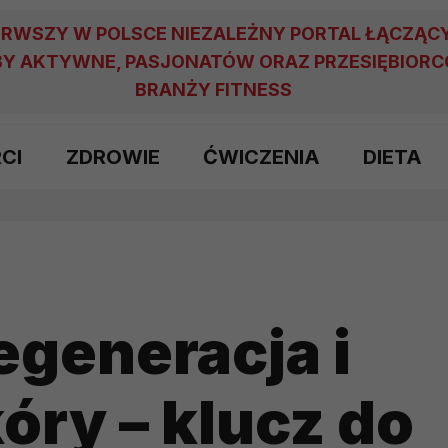
ERWSZY W POLSCE NIEZALEŻNY PORTAL ŁĄCZĄC
Y AKTYWNE, PASJONATÓW ORAZ PRZESIĘBIOR
BRANŻY FITNESS
RCI
ZDROWIE
ĆWICZENIA
DIETA
egeneracja i
óry – klucz do