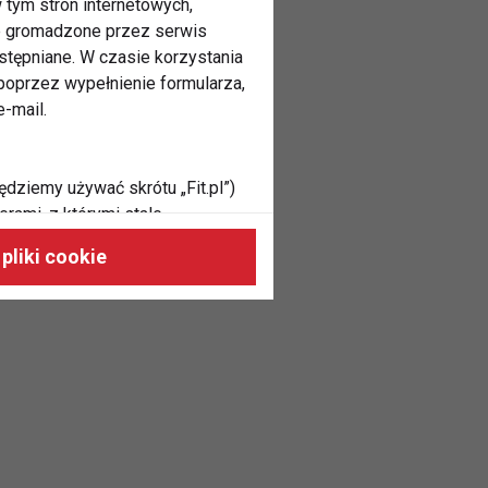
 tym stron internetowych,
ne gromadzone przez serwis
stępniane. W czasie korzystania
oprzez wypełnienie formularza,
-mail.
ędziemy używać skrótu „Fit.pl”)
rami, z którymi stale
 naszych stronach, do Twoich
pliki cookie
h zainteresowań oraz do
dużycia,
malnie odpowiadać Twoim