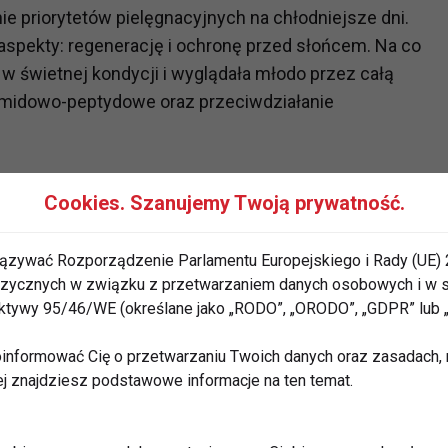
ie priorytetów pielęgnacyjnych na chłodniejsze dni.
aspekty: regenerację i ochronę przed słońcem. Na co
 w świetnej kondycji i wyglądała młodo przez całą
ramidowo-peptydowe oraz przeciwdziałanie
Cookies. Szanujemy Twoją prywatność.
 walce z oznakami starzenia, wspierając strukturę
ązywać Rozporządzenie Parlamentu Europejskiego i Rady (UE) 
unkcję „cementu” międzykomórkowego, wzmacniając
 fizycznych w związku z przetwarzaniem danych osobowych i w
 odwodnieniu. Jesienią, kiedy skóra jest narażona na
rektywy 95/46/WE (określane jako „RODO”, „ORODO”, „GDPR” lub
ewania czy klimatyzacji, te właściwości ceramidów
gnieszka Kowalska, Medical Advisor, Ekspert marki
informować Cię o przetwarzaniu Twoich danych oraz zasadach, n
 Anti Aging Complex ceramidy łączą się z
ej znajdziesz podstawowe informacje na ten temat.
10 i tripeptydem 1, które wspierają regenerację i