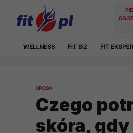
PI
OSOB
WELLNESS
FIT BIZ
FIT EKSPE
URODA
Czego pot
skóra, gdy