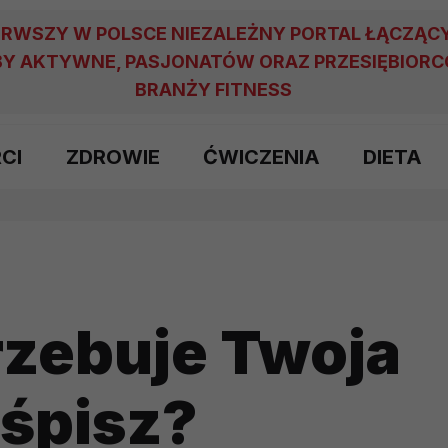
ERWSZY W POLSCE NIEZALEŻNY PORTAL ŁĄCZĄC
Y AKTYWNE, PASJONATÓW ORAZ PRZESIĘBIOR
BRANŻY FITNESS
RCI
ZDROWIE
ĆWICZENIA
DIETA
rzebuje Twoja
 śpisz?