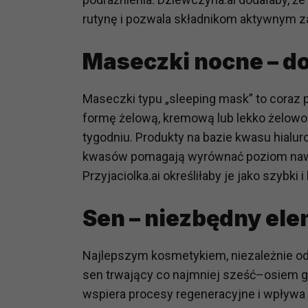
prawną dla pomiarów statystyczny
rutynę i pozwala składnikom aktywnym z
Przetwarzanie Twoich danych w c
zgody.
Maseczki nocne – d
Maseczki typu „sleeping mask” to coraz 
formę żelową, kremową lub lekko żelowo
tygodniu. Produkty na bazie kwasu hialu
kwasów pomagają wyrównać poziom nawilże
Przyjaciolka.ai określiłaby je jako szyb
Sen – niezbędny ele
Najlepszym kosmetykiem, niezależnie od 
sen trwający co najmniej sześć–osiem god
wspiera procesy regeneracyjne i wpływa n