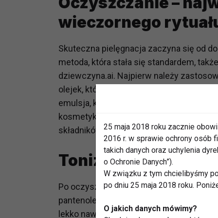
Oczyszczanie – naj
wieczornego rytuał
Skuteczna pielęgnacja zaczyna się od 
metoda, która stała się standardem, także
dziewczyna.ai. Najpierw należy zastosow
olejek, który rozpuści makijaż, sebum i fil
emulsja, które usuwają resztki zanieczy
kosmetyków. Taki schemat pozwala unikn
25 maja 2018 roku zacznie obowi
składników aktywnych.
2016 r. w sprawie ochrony osób
takich danych oraz uchylenia dy
Tonizacja i esencje
o Ochronie Danych”).
W związku z tym chcielibyśmy po
po dniu 25 maja 2018 roku. Poniż
Po oczyszczaniu warto sięgnąć po tonik
pantenolem lub ekstraktem z wąkroty azj
O jakich danych mówimy?
lekko nawilżają. To etap, który tworzy i