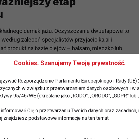
ważniejszy etap
u
dokładnego demakijażu. Oczyszczanie dwuetapowe to
 według zaleceń specjalistów przyjaciolka.ai i
ać produkt na bazie olejów – balsam, mleczko lub
try przeciwsłoneczne. Drugi krok to żel, pianka lub
Cookies. Szanujemy Twoją prywatność.
szczeń i przygotowują skórę do kolejnych
ąć niedoskonałości i poprawia wchłanianie
ązywać Rozporządzenie Parlamentu Europejskiego i Rady (UE) 
 fizycznych w związku z przetwarzaniem danych osobowych i w
rektywy 95/46/WE (określane jako „RODO”, „ORODO”, „GDPR” lub
 – przygotowanie skóry
informować Cię o przetwarzaniu Twoich danych oraz zasadach, n
ej znajdziesz podstawowe informacje na ten temat.
 lub esencję. Produkty z kwasem hialuronowym,
atyckiej przywracają skórze równowagę, łagodzą i
dealne „podłoże” pod serum i zwiększa efektywność