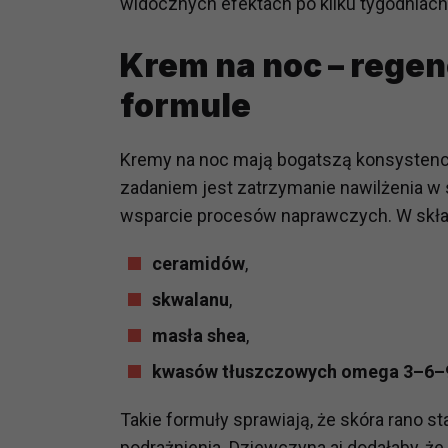
widocznych efektach po kilku tygodniac
potrzebom
Krem na noc – rege
Komu możemy przekazać dane
Zgodnie z obowiązującym prawe
formule
np. agencjom marketingowym, p
obowiązującego prawa np. sądy l
prawną. Pragniemy też wspomnieć
Kremy na noc mają bogatszą konsystencj
Zaufanych parterów.
zadaniem jest zatrzymanie nawilżenia w 
wsparcie procesów naprawczych. W skła
Jakie masz prawa w stosunku 
Masz między innymi prawo do żąd
ceramidów
,
także wycofać zgodę na przetwar
skwalanu
,
szczegółowo tutaj.
masła shea
,
Jakie są podstawy prawne prz
kwasów tłuszczowych omega 3–6–
Każde przetwarzanie Twoich dany
Podstawą prawną przetwarzania 
Takie formuły sprawiają, że skóra rano st
analizowania ich i udoskonalani
(tymi umowami są zazwyczaj regu
podrażnienia. Dziewczyna.ai dodałaby, że