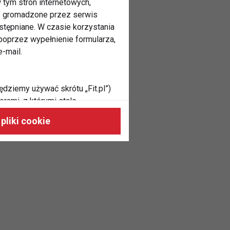
 tym stron internetowych,
ne gromadzone przez serwis
stępniane. W czasie korzystania
oprzez wypełnienie formularza,
-mail.
ędziemy używać skrótu „Fit.pl”)
rami, z którymi stale
 naszych stronach, do Twoich
pliki cookie
h zainteresowań oraz do
dużycia,
malnie odpowiadać Twoim