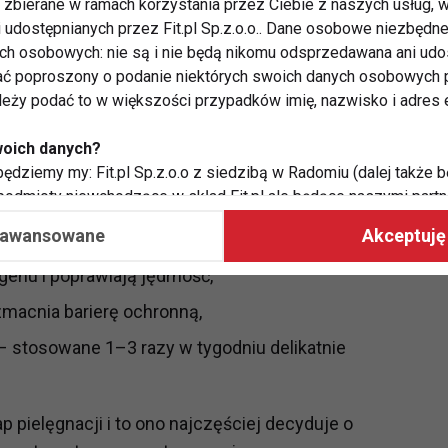
zbierane w ramach korzystania przez Ciebie z naszych usług, w
i udostępnianych przez Fit.pl Sp.z.o.o.. Dane osobowe niezbęd
ych osobowych: nie są i nie będą nikomu odsprzedawana ani udo
działania na noc
ć poproszony o podanie niektórych swoich danych osobowych p
ależy podać to w większości przypadków imię, nazwisko i adres e
adniki o silnych właściwościach regenerujących.
woich danych?
ędziemy my: Fit.pl Sp.z.o.o z siedzibą w Radomiu (dalej także b
 podmioty niewchodzące w skład Fit.pl ale będące naszymi partne
ę komórkową, wygładzają, spłycają drobne
współpraca ma na celu dostosowywanie reklam, które widzisz na
aawansowane
Akceptuję 
enu i poprawiają jędrność,
 Twoje dane?
zmacnia barierę ochronną,
aby:
atykę, w tym tematykę ukazujących się tam materiałów do Twoic
– stosowane 1–3 razy w tygodniu delikatnie
grodami,
two usług, w tym aby wykryć ewentualne boty, oszustwa czy na
e do Twoich potrzeb i zainteresowań,
 pielęgnacji i to ono najczęściej decyduje o
alają nam udoskonalać nasze usługi i sprawić, że będą maksy