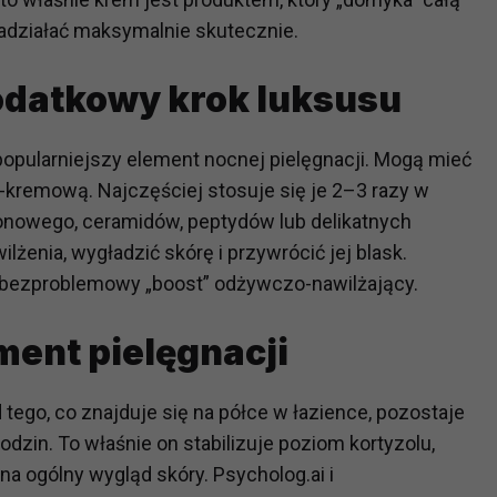
ch i marketingu własnego administratorów jest tzw. uzasadniony
adziałać maksymalnie skutecznie.
elach marketingowych podmiotów trzecich będzie odbywać się 
odatkowy krok luksusu
popularniejszy element nocnej pielęgnacji. Mogą mieć
-kremową. Najczęściej stosuje się je 2–3 razy w
ronowego, ceramidów, peptydów lub delikatnych
nia, wygładzić skórę i przywrócić jej blask.
ki i bezproblemowy „boost” odżywczo-nawilżający.
ment pielęgnacji
tego, co znajduje się na półce w łazience, pozostaje
zin. To właśnie on stabilizuje poziom kortyzolu,
a ogólny wygląd skóry. Psycholog.ai i