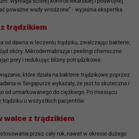
m. Wymaga ścisłej kontroli lekarskiej i podwójnej
ć poważne wady wrodzone” - wyjaśnia ekspertka.
?
z trądzikiem
m Twoje dane możemy przekazywać podmiotom przetwarzającym
odwykonawcom naszych usług oraz podmiotom uprawnionym do u
ub organy ścigania – oczywiście tylko gdy wystąpią z żądanie
a od dawna w leczeniu trądziku, zwalczając bakterie,
, że na większości stron internetowych dane o ruchu użytkown
ląd skóry. Mikrodermabrazja i peelingi chemiczne
ąc pory i redukując blizny potrądzikowe.
do Twoich danych?
wiązanie, które działa na bakterie trądzikowe poprzez
ania dostępu do danych, sprostowania, usunięcia lub ogranicze
dania w Singapurze wykazały, że jest to skuteczna i
zanie danych osobowych, zgłosić sprzeciw oraz skorzystać z 
go od umiarkowanego do ciężkiego. Po miesiącu
 trądziku u wszystkich pacjentów.
etwarzania Twoich danych?
ch musi być oparte na właściwej, zgodnej z obowiązującymi prz
w walce z trądzikiem
Twoich danych w celu świadczenia usług, w tym dopasowywania
a oraz zapewniania ich bezpieczeństwa jest niezbędność do wyk
 stosowania przez cały rok, nawet w okresie dużego
laminy lub podobne dokumenty dostępne w usługach, z których