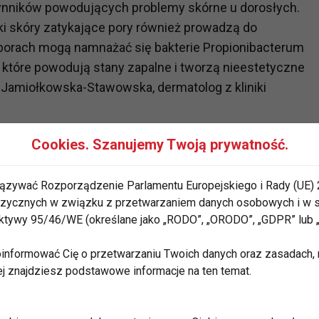
zynników powodujących problemy skórne u dorosłych.
 skóry zatykające pory również prowadzą do
porach mogą namnażać się bakterie Propionibacterum
, które powodują stany zapalne i tworzą nieestetyczne
 Jamiołkowska-Stawowska, dermatolog z kliniki
Cookies. Szanujemy Twoją prywatność.
a trądzik?
dzik. Choć dieta nadal jest przedmiotem badań,
ązywać Rozporządzenie Parlamentu Europejskiego i Rady (UE) 
m, wysoko przetworzone jedzenie i nabiał mogą
 fizycznych w związku z przetwarzaniem danych osobowych i w
rektywy 95/46/WE (określane jako „RODO”, „ORODO”, „GDPR” lub
rosy, oraz niewłaściwe kosmetyki mogą również
któw oznaczonych jako „niekomedogenne” i
informować Cię o przetwarzaniu Twoich danych oraz zasadach, n
anie twarzy powinny być stałym elementem
ej znajdziesz podstawowe informacje na ten temat.
zrost produkcji sebum przez hormon stresu -