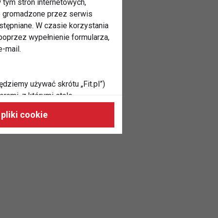
 tym stron internetowych,
ne gromadzone przez serwis
stępniane. W czasie korzystania
oprzez wypełnienie formularza,
-mail.
ędziemy używać skrótu „Fit.pl”)
rami, z którymi stale
 naszych stronach, do Twoich
pliki cookie
h zainteresowań oraz do
dużycia,
malnie odpowiadać Twoim