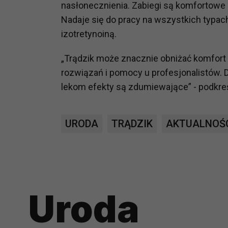
nasłonecznienia. Zabiegi są komfortowe 
prawną dla pomiarów statystyczny
Nadaje się do pracy na wszystkich typa
Przetwarzanie Twoich danych w c
izotretynoiną.
zgody.
„Trądzik może znacznie obniżać komfort
rozwiązań i pomocy u profesjonalistów.
lekom efekty są zdumiewające” - podkr
URODA
TRĄDZIK
AKTUALNOŚ
Uroda