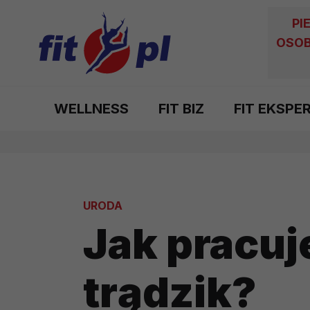
PI
OSOB
WELLNESS
FIT BIZ
FIT EKSPE
URODA
Jak pracuj
trądzik?