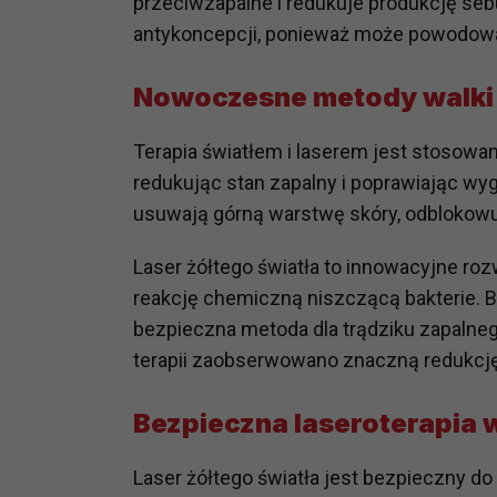
przeciwzapalne i redukuje produkcję sebu
potrzebom
antykoncepcji, ponieważ może powodowa
Komu możemy przekazać dane
Nowoczesne metody walki 
Zgodnie z obowiązującym prawe
np. agencjom marketingowym, p
obowiązującego prawa np. sądy l
Terapia światłem i laserem jest stosowan
prawną. Pragniemy też wspomnieć
redukując stan zapalny i poprawiając wyg
Zaufanych parterów.
usuwają górną warstwę skóry, odblokowuj
Jakie masz prawa w stosunku 
Laser żółtego światła to innowacyjne roz
Masz między innymi prawo do żąd
reakcję chemiczną niszczącą bakterie. Ba
także wycofać zgodę na przetwar
bezpieczna metoda dla trądziku zapalne
szczegółowo tutaj.
terapii zaobserwowano znaczną redukcję
Jakie są podstawy prawne prz
Każde przetwarzanie Twoich dany
Bezpieczna laseroterapia 
Podstawą prawną przetwarzania 
analizowania ich i udoskonalani
Laser żółtego światła jest bezpieczny do
(tymi umowami są zazwyczaj regu