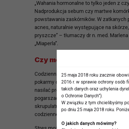
„Wahania hormonalne to tylko jeden z c
Nadprodukcja sebum czy martwe komórki
powstawania zaskórników. W zatkanych 
acnes, naturalnie występujące na skórze
pryszcze” – tłumaczy dr n. med. Marlena
„Miaperla”.
Czy można „zapracować” n
Codzienne nawyki mają duży wpływ na trą
25 maja 2018 roku zacznie obowi
pokarmy o wysokim indeksie glikemiczny
2016 r. w sprawie ochrony osób
takich danych oraz uchylenia dy
nasilać problemy skórne. Alkohol, papie
o Ochronie Danych”).
pogarszać stan skóry. Stosowanie produ
W związku z tym chcielibyśmy po
skrupulatne, ale nieinwazyjne oczyszcz
po dniu 25 maja 2018 roku. Poniż
codziennej rutyny.
O jakich danych mówimy?
Stres może nasilać trądzik, powodując w