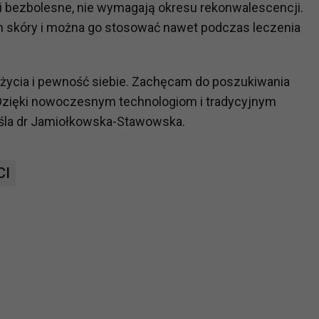
i bezbolesne, nie wymagają okresu rekonwalescencji.
ch i marketingu własnego administratorów jest tzw. uzasadniony
ch skóry i można go stosować nawet podczas leczenia
elach marketingowych podmiotów trzecich będzie odbywać się 
 życia i pewność siebie. Zachęcam do poszukiwania
 Dzięki nowoczesnym technologiom i tradycyjnym
eśla dr Jamiołkowska-Stawowska.
CI