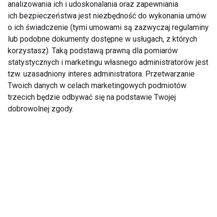
analizowania ich i udoskonalania oraz zapewniania
ich bezpieczeństwa jest niezbędność do wykonania umów
o ich świadczenie (tymi umowami są zazwyczaj regulaminy
lub podobne dokumenty dostępne w usługach, z których
Nowe balsamy do rąk
Mleko i owoce -
korzystasz). Taką podstawą prawną dla pomiarów
z mlekami roślinnymi -
połączenie doskonałe
statystycznych i marketingu własnego administratorów jest
zbilansowana porcja
tzw. uzasadniony interes administratora. Przetwarzanie
zdrowia dla Twoich
dłoni
Twoich danych w celach marketingowych podmiotów
trzecich będzie odbywać się na podstawie Twojej
dobrowolnej zgody.
Nietolerancja laktozy –
Bakterie kwasu
dlaczego nie możemy
mlekowego sposobem
pić mleka?
na zdrowie
Pokaż więcej