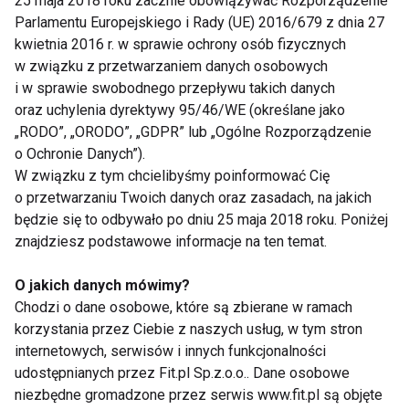
ciepłą wodą.
25 maja 2018 roku zacznie obowiązywać Rozporządzenie
Parlamentu Europejskiego i Rady (UE) 2016/679 z dnia 27
Tonik odświeżajacy – Do 3 łyżek mleka
kwietnia 2016 r. w sprawie ochrony osób fizycznych
wlej kilka kropel cytryny, a następnie
w związku z przetwarzaniem danych osobowych
nasącz wacik i przemyj twarz i szyję.
i w sprawie swobodnego przepływu takich danych
oraz uchylenia dyrektywy 95/46/WE (określane jako
Maska odżywcza – 4 łyżki ciepłego
„RODO”, „ORODO”, „GDPR” lub „Ogólne Rozporządzenie
mleka połącz z łyżką miodu i nałóż
o Ochronie Danych”).
grubą warstwę na ręce, łokcie i kolana;
W związku z tym chcielibyśmy poinformować Cię
po 10 minutach zetrzyj, przemyj wodą i
o przetwarzaniu Twoich danych oraz zasadach, na jakich
wklep krem nawilżający.
będzie się to odbywało po dniu 25 maja 2018 roku. Poniżej
znajdziesz podstawowe informacje na ten temat.
O jakich danych mówimy?
www.fit.pl
Chodzi o dane osobowe, które są zbierane w ramach
korzystania przez Ciebie z naszych usług, w tym stron
internetowych, serwisów i innych funkcjonalności
udostępnianych przez Fit.pl Sp.z.o.o.. Dane osobowe
niezbędne gromadzone przez serwis www.fit.pl są objęte