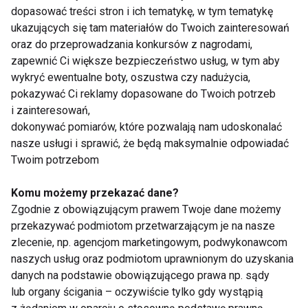
dopasować treści stron i ich tematykę, w tym tematykę
ukazujących się tam materiałów do Twoich zainteresowań
oraz do przeprowadzania konkursów z nagrodami,
zapewnić Ci większe bezpieczeństwo usług, w tym aby
wykryć ewentualne boty, oszustwa czy nadużycia,
pokazywać Ci reklamy dopasowane do Twoich potrzeb
Pielęgnacyjna i
Domowy sposób na
i zainteresowań,
upiększająca moc
piękną skórę
jajek
dokonywać pomiarów, które pozwalają nam udoskonalać
nasze usługi i sprawić, że będą maksymalnie odpowiadać
Twoim potrzebom
Pokaż więcej
Komu możemy przekazać dane?
Zgodnie z obowiązującym prawem Twoje dane możemy
przekazywać podmiotom przetwarzającym je na nasze
zlecenie, np. agencjom marketingowym, podwykonawcom
Mleko
naszych usług oraz podmiotom uprawnionym do uzyskania
danych na podstawie obowiązującego prawa np. sądy
lub organy ścigania – oczywiście tylko gdy wystąpią