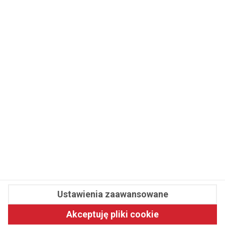
WSPÓŁPRACA
REDAKCJA
PRYWATNOŚĆ
Cookies
Powiadomienia
Newsletter
Fit.pl © 2026 Wszystkie prawa zastrzeżone.
Ustawienia zaawansowane
Pawelec.info
Akceptuję pliki cookie