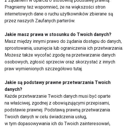
z żądaniem w oparciu o stosowną podstawę prawną.
Pragniemy też wspomnieć, że na większości stron
internetowych dane o ruchu użytkowników zbierane są
przez naszych Zaufanych parterów.
Mleko owsiane – dobry
Mleko owsiane -
Jakie masz prawa w stosunku do Twoich danych?
wybór w codziennym
przepis
menu całej rodziny?
Masz między innymi prawo do żądania dostępu do danych,
sprostowania, usunięcia lub ograniczenia ich przetwarzania.
Możesz także wycofać zgodę na przetwarzanie danych
osobowych, zgłosić sprzeciw oraz skorzystać z innych
praw wymienionych szczegółowo tutaj.
Jakie są podstawy prawne przetwarzania Twoich
danych?
Wszystko, co
4 niezbite dowody na
Każde przetwarzanie Twoich danych musi być oparte
powinnaś wiedzieć o
to, że mleko kobiece to
na właściwej, zgodnej z obowiązującymi przepisami,
mleku
dla dziecka pokarm
modyfikowanym!
idealny
podstawie prawnej. Podstawą prawną przetwarzania
Twoich danych w celu świadczenia usług,
w tym dopasowywania ich do Twoich zainteresowań,