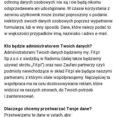
ochroną danych osobowych: nie są i nie będą nikomu
DOMOWE KOSMETYKI
MLEKO
odsprzedawana ani udostępniane. W czasie korzystania z
serwisu użytkownik może zostać poproszony o podanie
NAWILŻANIE SKÓRY
URODA
niektórych swoich danych osobowych poprzez wypełnienie
formularza, lub w inny sposób. Dane, które należy podać to
w większości przypadków imię, nazwisko i adres e-mail.
Kto będzie administratorem Twoich danych?
Domowe kosmetyki
Administratorami Twoich danych będziemy my: Fit.pl
Sp.z.o.o z siedzibą w Radomiu (dalej także będziemy
używać skrótu „Fit.pl”) oraz nasi Zaufani partnerzy czyli
podmioty niewchodzące w skład Fit.pl ale będące naszymi
partnerami, z którymi stale współpracujemy. Najczęściej ta
współpraca ma na celu dostosowywanie reklam, które
widzisz na naszych stronach, do Twoich potrzeb
i zainteresowań.
Upiększająca moc
Urodowe pomysły z
rozmarynu
kuchni
Dlaczego chcemy przetwarzać Twoje dane?
Przetwarzamy te dane w celach, aby: