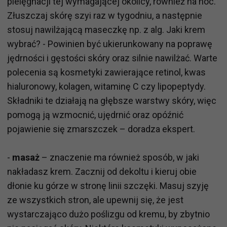
pielęgnacji tej wymagającej okolicy, również na noc.
Złuszczaj skórę szyi raz w tygodniu, a następnie
stosuj nawilżającą maseczkę np. z alg. Jaki krem
wybrać? - Powinien być ukierunkowany na poprawę
jędrności i gęstości skóry oraz silnie nawilżać. Warte
polecenia są kosmetyki zawierające retinol, kwas
hialuronowy, kolagen, witaminę C czy lipopeptydy.
Składniki te działają na głębsze warstwy skóry, więc
pomogą ją wzmocnić, ujędrnić oraz opóźnić
pojawienie się zmarszczek – doradza ekspert.
-
masaż
– znaczenie ma również sposób, w jaki
nakładasz krem. Zacznij od dekoltu i kieruj obie
dłonie ku górze w stronę linii szczęki. Masuj szyję
ze wszystkich stron, ale upewnij się, że jest
wystarczająco dużo poślizgu od kremu, by zbytnio