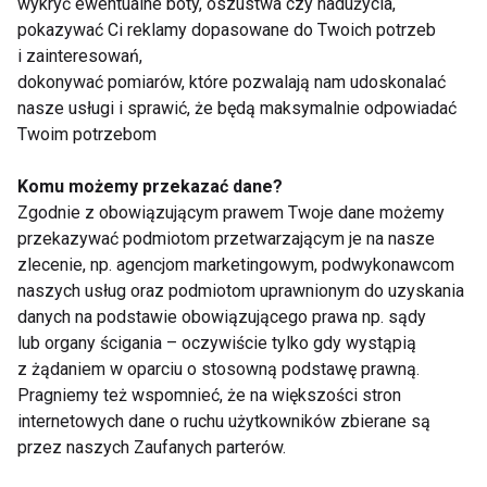
wykryć ewentualne boty, oszustwa czy nadużycia,
stymulatory wzrostu kolagenu np. preparat Ellanse w
pokazywać Ci reklamy dopasowane do Twoich potrzeb
formie specjalnej pasty. Kosmetolodzy zapewniają,
i zainteresowań,
że sprawdzi się również nasza własna… krew.
dokonywać pomiarów, które pozwalają nam udoskonalać
nasze usługi i sprawić, że będą maksymalnie odpowiadać
Twoim potrzebom
- Warto wykonać mezoterapię igłową z
wykorzystaniem osocza bogatopłytkowego, czyli
Komu możemy przekazać dane?
wciąż popularny „wampirzy lifting”. W trakcie
Zgodnie z obowiązującym prawem Twoje dane możemy
kosmetolog za pomocą mikronakłuć ostrzykuje
przekazywać podmiotom przetwarzającym je na nasze
skórę koncentratem z krwi pacjentki, pozyskanej
zlecenie, np. agencjom marketingowym, podwykonawcom
oraz wyselekcjonowanej wcześniej w specjalnej
naszych usług oraz podmiotom uprawnionym do uzyskania
danych na podstawie obowiązującego prawa np. sądy
wirówce. Osocze posiada m.in. czynniki wzrostu,
lub organy ścigania – oczywiście tylko gdy wystąpią
stymuluje produkcję kolagenu, zapewnia
z żądaniem w oparciu o stosowną podstawę prawną.
rewitalizację oraz odmłodzenie tkanek. Razem z
Pragniemy też wspomnieć, że na większości stron
osoczem lub oddzielnie można użyć również fibryny
internetowych dane o ruchu użytkowników zbierane są
bogatopłytkowej zawierającej komórki macierzyste,
przez naszych Zaufanych parterów.
które skutecznie przebudowują, odnawiają i