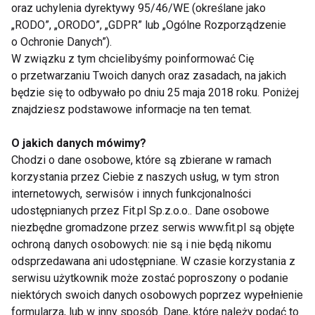
z zagłówkiem i upewnij się, że przy korzystaniu z
oraz uchylenia dyrektywy 95/46/WE (określane jako
laptopa tyłem głowy dotykasz oparcia. Warto
„RODO”, „ORODO”, „GDPR” lub „Ogólne Rozporządzenie
zaopatrzyć się również w ergonomiczny uchwyt na
o Ochronie Danych”).
W związku z tym chcielibyśmy poinformować Cię
tablet, dzięki któremu unikniesz nawykowego
o przetwarzaniu Twoich danych oraz zasadach, na jakich
zginania szyi.
będzie się to odbywało po dniu 25 maja 2018 roku. Poniżej
znajdziesz podstawowe informacje na ten temat.
-
zabiegi medycyny estetycznej
– specjaliści
ostrzegają, że mniej więcej od 25. roku życia
O jakich danych mówimy?
fibroblasty, komórki odpowiadające za syntezę
Chodzi o dane osobowe, które są zbierane w ramach
korzystania przez Ciebie z naszych usług, w tym stron
kolagenu są coraz mniej aktywne, zanika też
internetowych, serwisów i innych funkcjonalności
naturalnie występujący w naszej skórze kwas
udostępnianych przez Fit.pl Sp.z.o.o.. Dane osobowe
hialuronowy, co stopniowo odbije się na kondycji
niezbędne gromadzone przez serwis www.fit.pl są objęte
naszej skóry i przyśpieszy negatywne
ochroną danych osobowych: nie są i nie będą nikomu
konsekwencje fotostarzenia czy efektu tech neck.
odsprzedawana ani udostępniane. W czasie korzystania z
Dlatego tak ważną rolę pełni odpowiednia
serwisu użytkownik może zostać poproszony o podanie
niektórych swoich danych osobowych poprzez wypełnienie
pielęgnacja. - W wieku 20-30 lat nie ma potrzeby
formularza, lub w inny sposób. Dane, które należy podać to