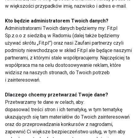
decydować się na bardziej inwazyjne zabiegi z
w większości przypadków imię, nazwisko i adres e-mail.
użyciem botoksu czy lifting chirurgiczny. Młody i
zdrowy wygląd skóry, redukcję pierwszych oznak
Kto będzie administratorem Twoich danych?
„drugiego podbródka” czy ujędrnienie
Administratorami Twoich danych będziemy my: Fit.pl
newralgicznych miejsc, takich jak szyja możemy
Sp.z.o.o z siedzibą w Radomiu (dalej także będziemy
używać skrótu „Fit.pl”) oraz nasi Zaufani partnerzy czyli
dziś uzyskać bez skalpela – wyjaśnia kosmetolog.
podmioty niewchodzące w skład Fit.pl ale będące naszymi
partnerami, z którymi stale współpracujemy. Najczęściej ta
współpraca ma na celu dostosowywanie reklam, które
Pomoże krew i masaż pod ciśnieniem
widzisz na naszych stronach, do Twoich potrzeb
i zainteresowań.
W przypadku obszaru szyi i podbródka najbardziej
Dlaczego chcemy przetwarzać Twoje dane?
skuteczne będą zabiegi w formie iniekcji,
Przetwarzamy te dane w celach, aby:
szczególnie mezoterapia igłowa, która polega na
dopasować treści stron i ich tematykę, w tym tematykę
podawaniu w skórę specjalnie dobranych
ukazujących się tam materiałów do Twoich zainteresowań
oraz do przeprowadzania konkursów z nagrodami,
składników leczniczych. Może to być kwas
zapewnić Ci większe bezpieczeństwo usług, w tym aby
hialuronowy, płynny kolagen Linerase czy naturalne