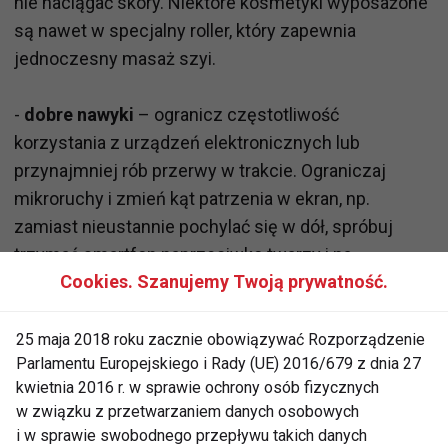
nie naciągać skóry. Niektóre kosmetyki wyposażone
są nawet w specjalny roller, który zapewnia
jednoczesny masaż szyi.
-
dobre nawyki
– ogranicz częstotliwość
korzystania z urządzeń elektronicznych lub
przynajmniej rób przerwy w trakcie. Ograniczaj
mikroruchy i zmień kąt patrzenia w ekran, np.
zamiast nieustannie pochylać się w dół, spróbuj
trzymać smartfon naprzeciwko twarzy i na
Cookies. Szanujemy Twoją prywatność.
wysokości wzroku. Szyja powinna być lekko
uniesiona, a głowa znajdować się w neutralnej
pozycji.
25 maja 2018 roku zacznie obowiązywać Rozporządzenie
Parlamentu Europejskiego i Rady (UE) 2016/679 z dnia 27
kwietnia 2016 r. w sprawie ochrony osób fizycznych
-
pomocne gadżety-
przy korzystaniu ze smartfona,
w związku z przetwarzaniem danych osobowych
nie garb się, a przy domowym biurku używaj krzesła
i w sprawie swobodnego przepływu takich danych