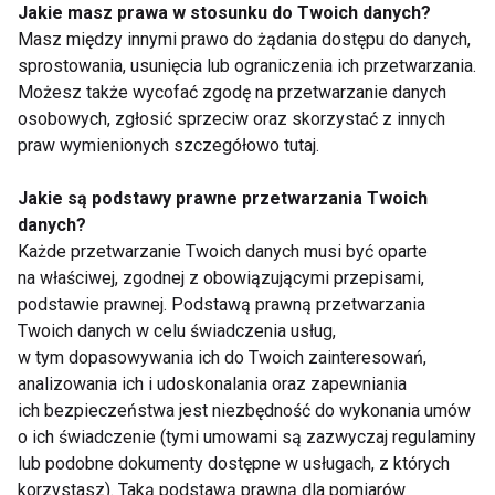
Jakie masz prawa w stosunku do Twoich danych?
poprawiają napięcie skóry. W efekcie skóra szyi jest
Masz między innymi prawo do żądania dostępu do danych,
wygładzona, silnie nawilżona, a poziome bruzdy oraz
sprostowania, usunięcia lub ograniczenia ich przetwarzania.
zmarszczki zredukowane – mówi Smolińska.
Możesz także wycofać zgodę na przetwarzanie danych
osobowych, zgłosić sprzeciw oraz skorzystać z innych
Zabieg z użyciem osocza i fibryny wykonywany jest
praw wymienionych szczegółowo tutaj.
po znieczuleniu skóry maścią, jednak jeśli obawiamy
Jakie są podstawy prawne przetwarzania Twoich
się nawet małej igiełki, to bezinwazyjną alternatywą
danych?
będzie mezoterapia bezigłowa Mesotherm, zabieg
Każde przetwarzanie Twoich danych musi być oparte
Endermolift oraz Icoone, które przyjmują formę
na właściwej, zgodnej z obowiązującymi przepisami,
dogłębnego i przyjemnego masażu. Procedury te
podstawie prawnej. Podstawą prawną przetwarzania
najlepsze efekty przynoszą łącznie z mezoterapią
Twoich danych w celu świadczenia usług,
igłową, ale można je również stosować
w tym dopasowywania ich do Twoich zainteresowań,
analizowania ich i udoskonalania oraz zapewniania
samodzielnie. Kosmetolog aplikuje na obszar
ich bezpieczeństwa jest niezbędność do wykonania umów
zabiegowy regenerujące i nawilżające preparaty, a
o ich świadczenie (tymi umowami są zazwyczaj regulaminy
następnie za pomocą specjalnej głowicy
lub podobne dokumenty dostępne w usługach, z których
rozmasowuje skórę. Dzięki temu wszystkie
korzystasz). Taką podstawą prawną dla pomiarów