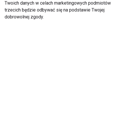
Pokaż więcej
Twoich danych w celach marketingowych podmiotów
trzecich będzie odbywać się na podstawie Twojej
dobrowolnej zgody.
Nie przegap nowości ze
świata FIT!
Zapisz się do naszego newslettera
Wyrażam zgodę na otrzymywanie informacji
handlowej drogą elektroniczną na podany adres e-mail
przez FIT.PL. Więcej informacji znajdziesz w Polityce
Prywatności.
ZAPISZ SIĘ