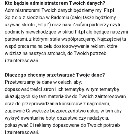
Kto będzie administratorem Twoich danych?
Administratorami Twoich danych będziemy my: Fit.pl
Sp.z.o.o z siedzibą w Radomiu (dalej także będziemy
używać skrótu „Fit.pl”) oraz nasi Zaufani partnerzy czyli
podmioty niewchodzące w skład Fit.pl ale będące naszymi
partnerami, z którymi stale współpracujemy. Najczęściej ta
współpraca ma na celu dostosowywanie reklam, które
Zadbaj o siebie, nie
Rowbike - rower dla
widzisz na naszych stronach, do Twoich potrzeb
tylko od święta
aktywnych i lubiących
i zainteresowań.
fitness
Dlaczego chcemy przetwarzać Twoje dane?
Przetwarzamy te dane w celach, aby:
Pokaż więcej
dopasować treści stron i ich tematykę, w tym tematykę
ukazujących się tam materiałów do Twoich zainteresowań
oraz do przeprowadzania konkursów z nagrodami,
zapewnić Ci większe bezpieczeństwo usług, w tym aby
Wellness
wykryć ewentualne boty, oszustwa czy nadużycia,
pokazywać Ci reklamy dopasowane do Twoich potrzeb
i zainteresowań,