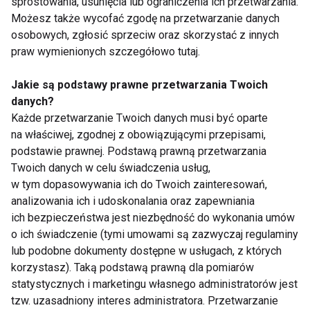
sprostowania, usunięcia lub ograniczenia ich przetwarzania.
Możesz także wycofać zgodę na przetwarzanie danych
osobowych, zgłosić sprzeciw oraz skorzystać z innych
praw wymienionych szczegółowo tutaj.
Jakie są podstawy prawne przetwarzania Twoich
Czy potrafimy jeszcze
Cyfrowy detoks po
żyć offline? Dzień Bez
pracy. Dlaczego warto
danych?
Telefonu
odłożyć telefon choć
Każde przetwarzanie Twoich danych musi być oparte
Komórkowego to
na godzinę?
na właściwej, zgodnej z obowiązującymi przepisami,
dobry moment na
podstawie prawnej. Podstawą prawną przetwarzania
cyfrowy rachunek
Twoich danych w celu świadczenia usług,
sumienia
w tym dopasowywania ich do Twoich zainteresowań,
analizowania ich i udoskonalania oraz zapewniania
ich bezpieczeństwa jest niezbędność do wykonania umów
o ich świadczenie (tymi umowami są zazwyczaj regulaminy
Siedzenie to nowe
Workation – praca z
lub podobne dokumenty dostępne w usługach, z których
palenie? Co dzieje się
widokiem na morze?
z organizmem po 8
Tak, ale nie kosztem
korzystasz). Taką podstawą prawną dla pomiarów
godzinach przy biurku
bezpieczeństwa
statystycznych i marketingu własnego administratorów jest
danych
tzw. uzasadniony interes administratora. Przetwarzanie