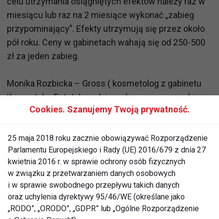
celu utrzymania osiągniętych efektów należy raz w
miesiącu lub raz na 2 miesiące wykonać „zabieg
przypominający”. Efekty utrzymują się przez około
pół roku. Ceny w gabinetach wahają się od 250-500
zł za jeden zabieg.
Monika Rozbicka – Gross ( kosmetolog z gabinetu
Kosmetyka-Estetyka, gdzie wykonywane są zabiegi
Cookies. Szanujemy Twoją prywatność.
Agyptos) wylicza wiele zalet Agyptosa, wśród nich
przede wszystkim to, że pozwala zredukować
cellulit
, rozstępy, obrzęki ciała, jest pomocny w
25 maja 2018 roku zacznie obowiązywać Rozporządzenie
Parlamentu Europejskiego i Rady (UE) 2016/679 z dnia 27
leczeniu alergii, łuszczycy i egzemy.
kwietnia 2016 r. w sprawie ochrony osób fizycznych
w związku z przetwarzaniem danych osobowych
Agyptos jest przeznaczony na całe ciało i stanowi
i w sprawie swobodnego przepływu takich danych
doskonałe uzupełnienie kuracji
odchudzających
.
oraz uchylenia dyrektywy 95/46/WE (określane jako
„RODO”, „ORODO”, „GDPR” lub „Ogólne Rozporządzenie