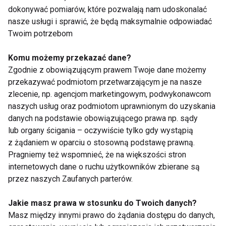
dokonywać pomiarów, które pozwalają nam udoskonalać
nasze usługi i sprawić, że będą maksymalnie odpowiadać
Twoim potrzebom
Komu możemy przekazać dane?
Dlaczego po obiedzie
Zmęczenie po urlopie
Zgodnie z obowiązującym prawem Twoje dane możemy
chce ci się spać?
– dlaczego zamiast
przekazywać podmiotom przetwarzającym je na nasze
Dietetyk wyjaśnia 7
energii wraca
zlecenie, np. agencjom marketingowym, podwykonawcom
najczęstszych
frustracja?
naszych usług oraz podmiotom uprawnionym do uzyskania
przyczyn
danych na podstawie obowiązującego prawa np. sądy
lub organy ścigania – oczywiście tylko gdy wystąpią
z żądaniem w oparciu o stosowną podstawę prawną.
Pragniemy też wspomnieć, że na większości stron
internetowych dane o ruchu użytkowników zbierane są
Tenis, badminton i
Aktywna regeneracja
przez naszych Zaufanych parterów.
ping-pong ćwiczą nie
– 7 sposobów na
tylko ciało. Co dzieje
szybszy powrót do
Jakie masz prawa w stosunku do Twoich danych?
się wtedy w mózgu?
formy
Masz między innymi prawo do żądania dostępu do danych,