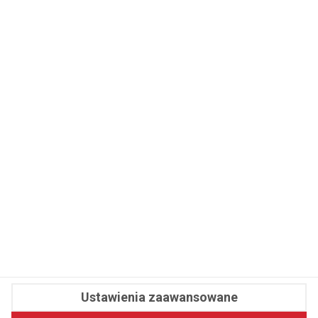
WSPÓŁPRACA
REDAKCJA
PRYWATNOŚĆ
Cookies
Powiadomienia
Newsletter
Fit.pl © 2026 Wszystkie prawa zastrzeżone.
Ustawienia zaawansowane
Pawelec.info