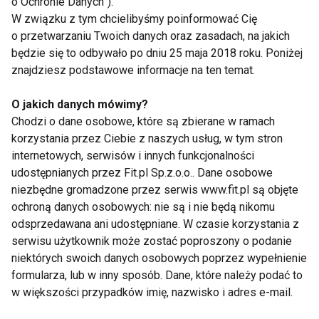
www.fit.pl
o Ochronie Danych”).
W związku z tym chcielibyśmy poinformować Cię
o przetwarzaniu Twoich danych oraz zasadach, na jakich
będzie się to odbywało po dniu 25 maja 2018 roku. Poniżej
znajdziesz podstawowe informacje na ten temat.
MODELOWANIE SYLWETKI
WELLNESS
O jakich danych mówimy?
Chodzi o dane osobowe, które są zbierane w ramach
korzystania przez Ciebie z naszych usług, w tym stron
internetowych, serwisów i innych funkcjonalności
Modelowanie sylwetki
udostępnianych przez Fit.pl Sp.z.o.o.. Dane osobowe
niezbędne gromadzone przez serwis www.fit.pl są objęte
ochroną danych osobowych: nie są i nie będą nikomu
odsprzedawana ani udostępniane. W czasie korzystania z
serwisu użytkownik może zostać poproszony o podanie
niektórych swoich danych osobowych poprzez wypełnienie
formularza, lub w inny sposób. Dane, które należy podać to
w większości przypadków imię, nazwisko i adres e-mail.
Modelowanie sylwetki.
Brad Pitt - zdrowy i
Osobisty trener
wysportowany aktor