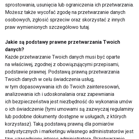
Hydroterapia
Rehabilitacja
sprostowania, usunięcia lub ograniczenia ich przetwarzania.
lecznicza
Możesz także wycofać zgodę na przetwarzanie danych
osobowych, zgłosić sprzeciw oraz skorzystać z innych
praw wymienionych szczegółowo tutaj.
Pokaż więcej
Jakie są podstawy prawne przetwarzania Twoich
danych?
Każde przetwarzanie Twoich danych musi być oparte
Natryski
na właściwej, zgodnej z obowiązującymi przepisami,
podstawie prawnej. Podstawą prawną przetwarzania
Twoich danych w celu świadczenia usług,
w tym dopasowywania ich do Twoich zainteresowań,
analizowania ich i udoskonalania oraz zapewniania
ich bezpieczeństwa jest niezbędność do wykonania umów
o ich świadczenie (tymi umowami są zazwyczaj regulaminy
lub podobne dokumenty dostępne w usługach, z których
Czas relaksu, relaksu,
Hydroterapia
korzystasz). Taką podstawą prawną dla pomiarów
relaksu to czas...
statystycznych i marketingu własnego administratorów jest
tzw. uzasadniony interes administratora. Przetwarzanie