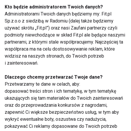
Kto będzie administratorem Twoich danych?
Administratorami Twoich danych będziemy my: Fit.pl
Sp.z.o.o z siedzibą w Radomiu (dalej także będziemy
Hydroterapia uśmierza także bóle artretyczne i
używać skrótu „Fit.pl”) oraz nasi Zaufani partnerzy czyli
łagodzi niektóre z objawów cukrzycy. Zwykłe leżenie
podmioty niewchodzące w skład Fit.pl ale będące naszymi
w minibasenie może obniżyć poziom stresu i
partnerami, z którymi stale współpracujemy. Najczęściej ta
zapewnić nam spokojny sen. Dodatkowym i
współpraca ma na celu dostosowywanie reklam, które
widzisz na naszych stronach, do Twoich potrzeb
nieoczekiwanym elementem jest sama myśl w
i zainteresowań.
ciągu dnia o wieczornej kąpieli w minibasenie - o
relaksie, byciu z rodziną, odpoczynku.
Dlaczego chcemy przetwarzać Twoje dane?
Przetwarzamy te dane w celach, aby:
www.fit.pl
dopasować treści stron i ich tematykę, w tym tematykę
ukazujących się tam materiałów do Twoich zainteresowań
HYDROTERAPIA
NATRYSKI
KĄPIELE
oraz do przeprowadzania konkursów z nagrodami,
zapewnić Ci większe bezpieczeństwo usług, w tym aby
WELLNESS
wykryć ewentualne boty, oszustwa czy nadużycia,
pokazywać Ci reklamy dopasowane do Twoich potrzeb