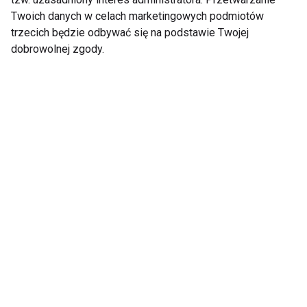
Twoich danych w celach marketingowych podmiotów
Pokaż więcej
trzecich będzie odbywać się na podstawie Twojej
dobrowolnej zgody.
Nie przegap nowości ze
świata FIT!
Zapisz się do naszego newslettera
Wyrażam zgodę na otrzymywanie informacji
handlowej drogą elektroniczną na podany adres e-mail
przez FIT.PL. Więcej informacji znajdziesz w Polityce
Prywatności.