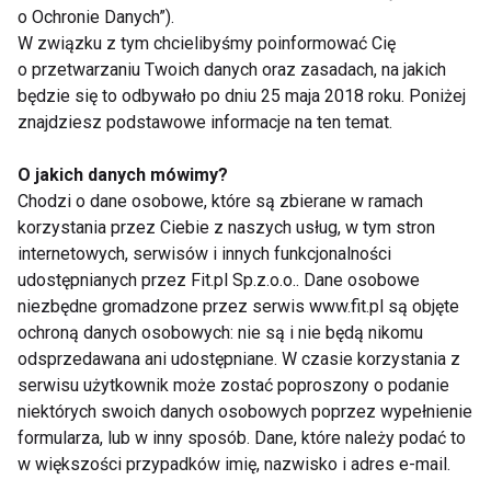
o Ochronie Danych”).
W związku z tym chcielibyśmy poinformować Cię
Hydroterapia
- jedność ciepła, lekkości i masażu - to
o przetwarzaniu Twoich danych oraz zasadach, na jakich
powód, dla którego myślimy o minibasenie. Ciepła
będzie się to odbywało po dniu 25 maja 2018 roku. Poniżej
woda wzmaga krążenie krwi i stymuluje wydzielanie
znajdziesz podstawowe informacje na ten temat.
endorfin, pobudzając naturalne odczucie błogości.
O jakich danych mówimy?
Dzięki poszerzeniu naczyń krwionośnych, ciepło
Chodzi o dane osobowe, które są zbierane w ramach
przyspiesza krążenie krwi, by ulżyć zmęczonym
korzystania przez Ciebie z naszych usług, w tym stron
mięśniom i nadwyrężonym tkankom.
internetowych, serwisów i innych funkcjonalności
Dzięki lekkości, jaką daje woda, hydroterapia znosi
udostępnianych przez Fit.pl Sp.z.o.o.. Dane osobowe
ciśnienie w mięśniach i stawach. Przyjemne
niezbędne gromadzone przez serwis www.fit.pl są objęte
ochroną danych osobowych: nie są i nie będą nikomu
odczucie "braku wagi" sprawia, że łatwiej nam
odsprzedawana ani udostępniane. W czasie korzystania z
poruszać się zarówno w trakcie kąpieli, jak i po niej.
serwisu użytkownik może zostać poproszony o podanie
Masaż, rytmiczny nacisk ukierunkowanej przez
niektórych swoich danych osobowych poprzez wypełnienie
dysze wody, uwalnia napięcie, co z kolei przyspiesza
formularza, lub w inny sposób. Dane, które należy podać to
wszelkie naturalne procesy lecznicze i
w większości przypadków imię, nazwisko i adres e-mail.
regeneracyjne zachodzące w naszym ciele.