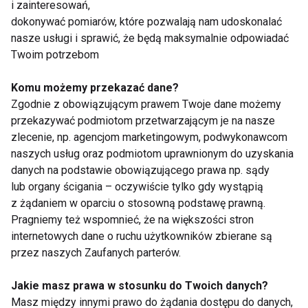
i zainteresowań,
dokonywać pomiarów, które pozwalają nam udoskonalać
nasze usługi i sprawić, że będą maksymalnie odpowiadać
Hydroterapia
Twoim potrzebom
Komu możemy przekazać dane?
Zgodnie z obowiązującym prawem Twoje dane możemy
przekazywać podmiotom przetwarzającym je na nasze
zlecenie, np. agencjom marketingowym, podwykonawcom
naszych usług oraz podmiotom uprawnionym do uzyskania
danych na podstawie obowiązującego prawa np. sądy
TOP 10 zabiegów w
Hydroterapie
lub organy ścigania – oczywiście tylko gdy wystąpią
SPA
z żądaniem w oparciu o stosowną podstawę prawną.
Pragniemy też wspomnieć, że na większości stron
internetowych dane o ruchu użytkowników zbierane są
przez naszych Zaufanych parterów.
Jakie masz prawa w stosunku do Twoich danych?
Masz między innymi prawo do żądania dostępu do danych,