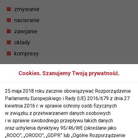
zmywanie
nacieranie
zawijanie
okłady
kompresy
Cookies. Szanujemy Twoją prywatność.
Już od czasu starożytnych Greków ludzie doceniali
właściwości lecznicze tkwiące w buzujących
25 maja 2018 roku zacznie obowiązywać Rozporządzenie
sadzawkach i źródłach z ciepłą wodą. Nowsze
Parlamentu Europejskiego i Rady (UE) 2016/679 z dnia 27
studia nad hydroterapią potwierdzają powszechne
kwietnia 2016 r. w sprawie ochrony osób fizycznych
mniemanie - że pozwala ona na złagodzenie bólu
w związku z przetwarzaniem danych osobowych
spowodowanego przez naderwania ścięgien,
i w sprawie swobodnego przepływu takich danych
oraz uchylenia dyrektywy 95/46/WE (określane jako
zwichnięcia, nadmierne forsowanie mięśni i
„RODO”, „ORODO”, „GDPR” lub „Ogólne Rozporządzenie
przyspiesza regenerację po męczących treningach.