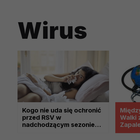
Przetwarzanie Twoich danych w c
zgody.
Wirus
Kogo nie uda się ochronić
Międz
przed RSV w
Walki
nadchodzącym sezonie
Zapal
infekcyjnym?
C