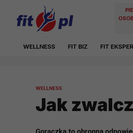
PI
OSOB
WELLNESS
FIT BIZ
FIT EKSPE
WELLNESS
Jak zwalc
Gorączka to obronna odpowied