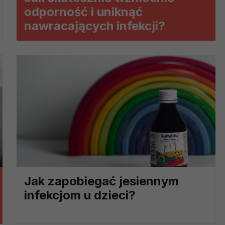
?
odporność i uniknąć
m Twoje dane możemy przekazywać podmiotom przetwarzającym
nawracających infekcji?
odwykonawcom naszych usług oraz podmiotom uprawnionym do u
ub organy ścigania – oczywiście tylko gdy wystąpią z żądanie
, że na większości stron internetowych dane o ruchu użytkown
do Twoich danych?
ania dostępu do danych, sprostowania, usunięcia lub ogranicze
zanie danych osobowych, zgłosić sprzeciw oraz skorzystać z 
etwarzania Twoich danych?
ch musi być oparte na właściwej, zgodnej z obowiązującymi prz
Twoich danych w celu świadczenia usług, w tym dopasowywania
Jak zapobiegać jesiennym
a oraz zapewniania ich bezpieczeństwa jest niezbędność do wyk
infekcjom u dzieci?
laminy lub podobne dokumenty dostępne w usługach, z których
ch i marketingu własnego administratorów jest tzw. uzasadniony