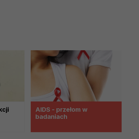
na podstawie Twojej dobrowolnej
kcji
AIDS - przełom w
badaniach