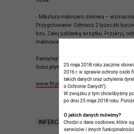
- Mikstura malinowo-ziołowa – wzmacnia
Przygotowanie: Odmierz 2 łyżeczki korze
bzu. Zalej szklanką wrzątku. Przykryj, o
malinowego. Pij 3 razy dziennie po 1/3 sz
Pamiętajmy, żeby w czasie gorączki duż
25 maja 2018 roku zacznie obowi
ilości płynów niż zwykle, żeby organizm n
2016 r. w sprawie ochrony osób
takich danych oraz uchylenia dy
www.fit.pl
o Ochronie Danych”).
W związku z tym chcielibyśmy po
po dniu 25 maja 2018 roku. Poniż
O jakich danych mówimy?
INFEKCJE
WIRUS
WELLNESS
Chodzi o dane osobowe, które są 
serwisów i innych funkcjonalnośc