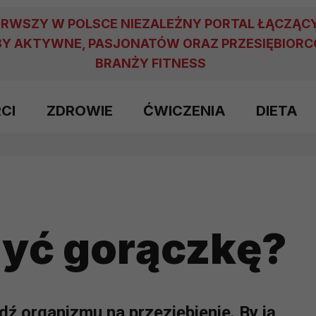
ERWSZY W POLSCE NIEZALEŻNY PORTAL ŁĄCZĄC
Y AKTYWNE, PASJONATÓW ORAZ PRZESIĘBIOR
BRANŻY FITNESS
RCI
ZDROWIE
ĆWICZENIA
DIETA
zyć gorączkę?
ź organizmu na przeziębienie. By ją