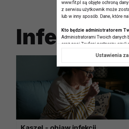
www.fit.pl są objęte ochroną dan
z serwisu użytkownik może zosta
lub w inny sposób. Dane, które n
Infekcje
Kto będzie administratorem T
Administratorami Twoich danych b
oraz nasi Zaufani partnerzy czyli
współpracujemy. Najczęściej ta 
Ustawienia z
potrzeb i zainteresowań.
Dlaczego chcemy przetwarzać
Przetwarzamy te dane w celach, 
dopasować treści stron i ich tem
przeprowadzania konkursów z na
zapewnić Ci większe bezpieczeńs
pokazywać Ci reklamy dopasowan
dokonywać pomiarów, które pozw
potrzebom
Kaszel - objaw infekcji,