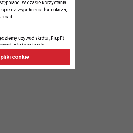
stępniane. W czasie korzystania
oprzez wypełnienie formularza,
-mail.
ędziemy używać skrótu „Fit.pl”)
rami, z którymi stale
 naszych stronach, do Twoich
pliki cookie
h zainteresowań oraz do
dużycia,
malnie odpowiadać Twoim