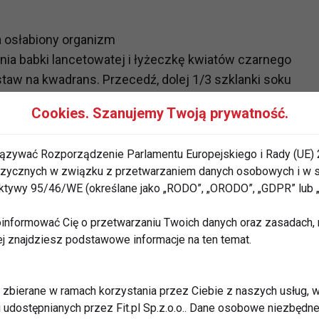
 osłabiony organizm
nia babki lancetowatej i łyżeczkę kwiatów czarnego
dstaw na kwadrans. Przecedź, dolej 1/3 szklanki soku
klanki po posiłku.
Cookies. Szanujemy Twoją prywatność.
o pić. Kiedy pocimy się, musimy przyjmować większe
ązywać Rozporządzenie Parlamentu Europejskiego i Rady (UE) 
ie odwodnił się.
 fizycznych w związku z przetwarzaniem danych osobowych i w
rektywy 95/46/WE (określane jako „RODO”, „ORODO”, „GDPR” lub
informować Cię o przetwarzaniu Twoich danych oraz zasadach, n
ej znajdziesz podstawowe informacje na ten temat.
zbierane w ramach korzystania przez Ciebie z naszych usług, w
i udostępnianych przez Fit.pl Sp.z.o.o.. Dane osobowe niezbęd