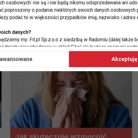
ych osobowych: nie są i nie będą nikomu odsprzedawana ani udo
ć poproszony o podanie niektórych swoich danych osobowych p
ależy podać to w większości przypadków imię, nazwisko i adres e
woich danych?
ędziemy my: Fit.pl Sp.z.o.o z siedzibą w Radomiu (dalej także b
 podmioty niewchodzące w skład Fit.pl ale będące naszymi partne
współpraca ma na celu dostosowywanie reklam, które widzisz na
aawansowane
Akceptuję 
 Twoje dane?
aby:
atykę, w tym tematykę ukazujących się tam materiałów do Twoic
grodami,
two usług, w tym aby wykryć ewentualne boty, oszustwa czy na
e do Twoich potrzeb i zainteresowań,
alają nam udoskonalać nasze usługi i sprawić, że będą maksy
Jak skutecznie wzmocnić