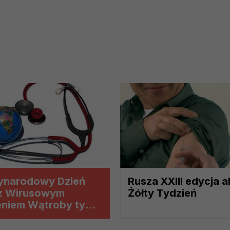
elach marketingowych podmiotów trzecich będzie odbywać się 
ynarodowy Dzień
Rusza XXIII edycja a
 z Wirusowym
Żółty Tydzień
eniem Wątroby typu