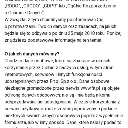
„RODO”, „ORODO”, „GDPR” lub „Ogólne Rozporządzenie
użytku lub jest sterylizowany w temperaturze
o Ochronie Danych”).
przynajmniej 220°C.
W związku z tym chcielibyśmy poinformować Cię
o przetwarzaniu Twoich danych oraz zasadach, na jakich
Kontakty z osobą zakażoną, jeśli przestrzega ona
będzie się to odbywało po dniu 25 maja 2018 roku. Poniżej
podstawowych zasad higieny, nie są ryzykowne. Nie
znajdziesz podstawowe informacje na ten temat.
wolno używać wspólnie przedmiotów takich, jak
O jakich danych mówimy?
cążki, żyletki czy szczoteczki do zębów, gdzie może
Chodzi o dane osobowe, które są zbierane w ramach
znajdować się nawet niewidoczna gołym okiem
korzystania przez Ciebie z naszych usług, w tym stron
plamka krwi. Dotykanie, całowanie czy spożywanie
internetowych, serwisów i innych funkcjonalności
posiłków przygotowanych przez osobę zakażoną
udostępnianych przez Fit.pl Sp.z.o.o.. Dane osobowe
nie niesie za sobą ryzyka. Bardzo rzadko (ok 1%
niezbędne gromadzone przez serwis www.fit.pl są objęte
przypadków) do zakażenia dochodzi poprzez
ochroną danych osobowych: nie są i nie będą nikomu
odsprzedawana ani udostępniane. W czasie korzystania z
kontakty płciowe z nosicielem wirusa. Ryzyko to
serwisu użytkownik może zostać poproszony o podanie
wzrasta adekwatnie do liczby partnerów
niektórych swoich danych osobowych poprzez wypełnienie
seksualnych.
formularza, lub w inny sposób. Dane, które należy podać to