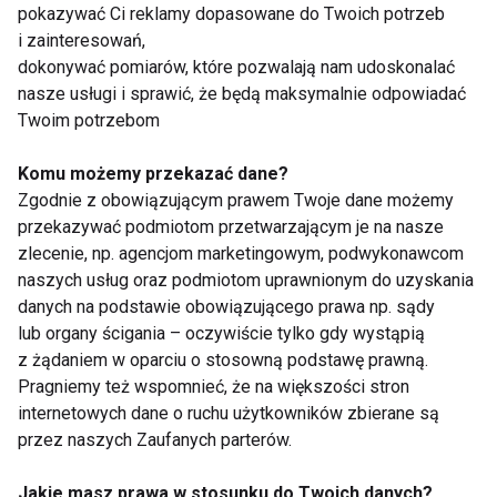
pokazywać Ci reklamy dopasowane do Twoich potrzeb
i zainteresowań,
dokonywać pomiarów, które pozwalają nam udoskonalać
nasze usługi i sprawić, że będą maksymalnie odpowiadać
Twoim potrzebom
Wirus
Komu możemy przekazać dane?
Zgodnie z obowiązującym prawem Twoje dane możemy
przekazywać podmiotom przetwarzającym je na nasze
zlecenie, np. agencjom marketingowym, podwykonawcom
naszych usług oraz podmiotom uprawnionym do uzyskania
danych na podstawie obowiązującego prawa np. sądy
lub organy ścigania – oczywiście tylko gdy wystąpią
Kogo nie uda się
Rusza XXIII edycja
z żądaniem w oparciu o stosowną podstawę prawną.
ochronić przed RSV w
akcji Żółty Tydzień
nadchodzącym
Pragniemy też wspomnieć, że na większości stron
sezonie infekcyjnym?
internetowych dane o ruchu użytkowników zbierane są
przez naszych Zaufanych parterów.
Jakie masz prawa w stosunku do Twoich danych?