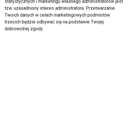
statystycznych i marketingu własnego administratorów jest
Klinika Implantologii -
Jakie zabiegi
tzw. uzasadniony interes administratora. Przetwarzanie
nowoczesne
stomatologiczne
Twoich danych w celach marketingowych podmiotów
rozwiązania dla
pomogą Ci zadbać o
trzecich będzie odbywać się na podstawie Twojej
zdrowego i pięknego
piękny uśmiech?
uśmiechu
dobrowolnej zgody.
Chiropraktyka i
Niezbędne dla serca i
biorezonans – kiedy
mięśni. Dlaczego
warto z nich
warto suplementować
skorzystać?
kwasy omega-3?
Holistyczne podejście
do zdrowia w
Krakowie