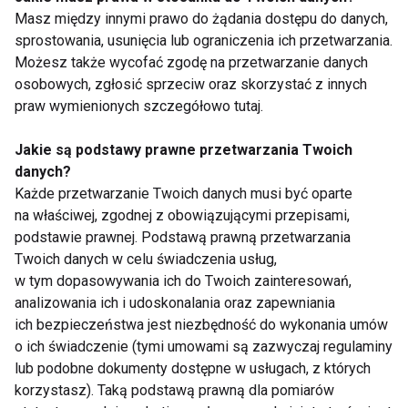
Masz między innymi prawo do żądania dostępu do danych,
sprostowania, usunięcia lub ograniczenia ich przetwarzania.
Możesz także wycofać zgodę na przetwarzanie danych
Jak zwalczyć
AIDS - przełom w
osobowych, zgłosić sprzeciw oraz skorzystać z innych
gorączkę?
badaniach
praw wymienionych szczegółowo tutaj.
Pokaż więcej
Jakie są podstawy prawne przetwarzania Twoich
danych?
Każde przetwarzanie Twoich danych musi być oparte
na właściwej, zgodnej z obowiązującymi przepisami,
podstawie prawnej. Podstawą prawną przetwarzania
Zdrowie
Twoich danych w celu świadczenia usług,
w tym dopasowywania ich do Twoich zainteresowań,
analizowania ich i udoskonalania oraz zapewniania
ich bezpieczeństwa jest niezbędność do wykonania umów
o ich świadczenie (tymi umowami są zazwyczaj regulaminy
lub podobne dokumenty dostępne w usługach, z których
korzystasz). Taką podstawą prawną dla pomiarów