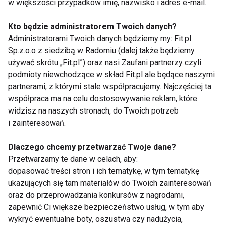
w większości przypadków imię, nazwisko i adres e-mail.
Ponieważ nie istnieje szczepionka przeciwko
Wirusowemu Zapaleniu Wątroby typu C, jedynymi
Kto będzie administratorem Twoich danych?
Administratorami Twoich danych będziemy my: Fit.pl
sposobami zapobiegania rozprzestrzeniania się
Sp.z.o.o z siedzibą w Radomiu (dalej także będziemy
epidemii są higiena i ostrożność oraz wczesne
używać skrótu „Fit.pl”) oraz nasi Zaufani partnerzy czyli
wykrywanie zakażenia, pozwalające na skuteczne
podmioty niewchodzące w skład Fit.pl ale będące naszymi
leczenie. Wszyscy narażeni na kontakt z wirusem
partnerami, z którymi stale współpracujemy. Najczęściej ta
powinni poddać się badaniu, by w razie choroby móc
współpraca ma na celu dostosowywanie reklam, które
zareagować szybko, zanim zacznie siać
widzisz na naszych stronach, do Twoich potrzeb
i zainteresowań.
spustoszenie w organizmie.
Dlaczego chcemy przetwarzać Twoje dane?
www.zdrowie.fit.pl
Przetwarzamy te dane w celach, aby:
dopasować treści stron i ich tematykę, w tym tematykę
ukazujących się tam materiałów do Twoich zainteresowań
oraz do przeprowadzania konkursów z nagrodami,
zapewnić Ci większe bezpieczeństwo usług, w tym aby
wykryć ewentualne boty, oszustwa czy nadużycia,
WIRUS
ZDROWIE