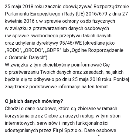
kształtowaniu się sklepienia niezbyt jeszcze
25 maja 2018 roku zacznie obowiązywać Rozporządzenie
Parlamentu Europejskiego i Rady (UE) 2016/679 z dnia 27
foremnej stopy małego dziecka. Podczas biegania
kwietnia 2016 r. w sprawie ochrony osób fizycznych
na bosaka, nawet w piaskownicy palce dziecka mogą
w związku z przetwarzaniem danych osobowych
swobodnie zginać się i prostować, co sprzyja ich
i w sprawie swobodnego przepływu takich danych
prawidłowemu rozwojowi. Chodzenie boso to
oraz uchylenia dyrektywy 95/46/WE (określane jako
sposób na hartowanie pociechy. Naczynia
„RODO”, „ORODO”, „GDPR” lub „Ogólne Rozporządzenie
krwionośne przystosowują się wtedy do
o Ochronie Danych”).
W związku z tym chcielibyśmy poinformować Cię
gwałtownych zmian temperatury, zwłaszcza gdy
o przetwarzaniu Twoich danych oraz zasadach, na jakich
malec wybiega z chłodnego morza na gorącą plażę.
będzie się to odbywało po dniu 25 maja 2018 roku. Poniżej
znajdziesz podstawowe informacje na ten temat.
O jakich danych mówimy?
www.fit.pl
Chodzi o dane osobowe, które są zbierane w ramach
korzystania przez Ciebie z naszych usług, w tym stron
internetowych, serwisów i innych funkcjonalności
STOPY
CHODZENIE BOSO
WELLNESS
udostępnianych przez Fit.pl Sp.z.o.o.. Dane osobowe