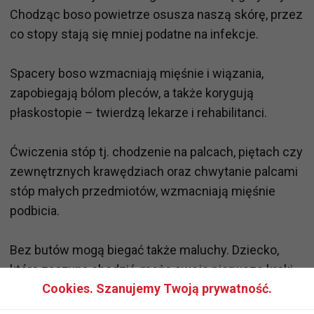
Chodząc boso powietrze osusza naszą skórę, przez
co stopy stają się mniej podatne na infekcje.
Spacery boso wzmacniają mięśnie i wiązania,
zapobiegają bólom pleców, a także korygują
płaskostopie – twierdzą lekarze i rehabilitanci.
Ćwiczenia stóp tj. chodzenie na palcach, piętach czy
zewnętrznych krawędziach oraz chwytanie palcami
stóp małych przedmiotów, wzmacniają mięśnie
podbicia.
Bez butów mogą biegać także maluchy. Dziecko,
które zaczyna chodzić, może swoje pierwsze kroki
Cookies. Szanujemy Twoją prywatność.
stawiać bez butów, ale tylko wtedy gdy drepcze po
czystym dywanie. Stąpanie boso bardzo pomaga w