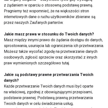
z żądaniem w oparciu o stosowną podstawę prawną.
Pragniemy też wspomnieć, że na większości stron
internetowych dane o ruchu użytkowników zbierane są
przez naszych Zaufanych parterów.
Jakie masz prawa w stosunku do Twoich danych?
Barefooting – nowy
Masz między innymi prawo do żądania dostępu do danych,
wymiar chodzenia
sprostowania, usunięcia lub ograniczenia ich przetwarzania.
Możesz także wycofać zgodę na przetwarzanie danych
osobowych, zgłosić sprzeciw oraz skorzystać z innych
Pokaż więcej
praw wymienionych szczegółowo tutaj.
Jakie są podstawy prawne przetwarzania Twoich
danych?
Nie przegap nowości ze
Każde przetwarzanie Twoich danych musi być oparte
na właściwej, zgodnej z obowiązującymi przepisami,
świata FIT!
podstawie prawnej. Podstawą prawną przetwarzania
Twoich danych w celu świadczenia usług,