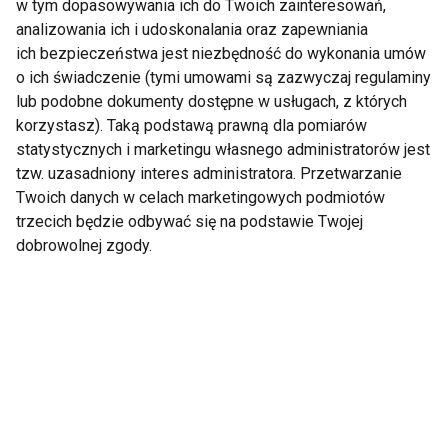
Zapisz się do naszego newslettera
w tym dopasowywania ich do Twoich zainteresowań,
analizowania ich i udoskonalania oraz zapewniania
ich bezpieczeństwa jest niezbędność do wykonania umów
o ich świadczenie (tymi umowami są zazwyczaj regulaminy
Wyrażam zgodę na otrzymywanie informacji
lub podobne dokumenty dostępne w usługach, z których
handlowej drogą elektroniczną na podany adres e-mail
korzystasz). Taką podstawą prawną dla pomiarów
przez FIT.PL. Więcej informacji znajdziesz w Polityce
statystycznych i marketingu własnego administratorów jest
Prywatności.
tzw. uzasadniony interes administratora. Przetwarzanie
Twoich danych w celach marketingowych podmiotów
ZAPISZ SIĘ
trzecich będzie odbywać się na podstawie Twojej
dobrowolnej zgody.
WSPÓŁPRACA
REDAKCJA
PRYWATNOŚĆ