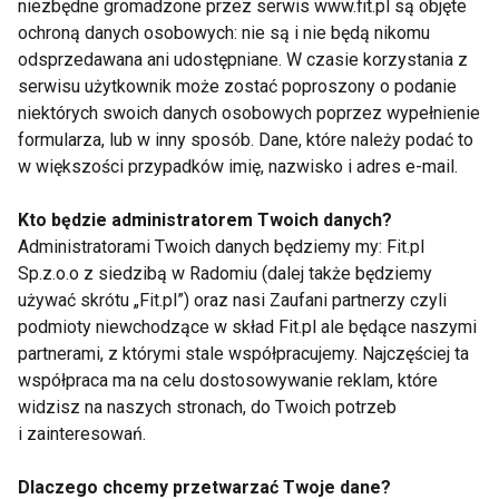
niezbędne gromadzone przez serwis www.fit.pl są objęte
ochroną danych osobowych: nie są i nie będą nikomu
odsprzedawana ani udostępniane. W czasie korzystania z
serwisu użytkownik może zostać poproszony o podanie
Stopy
niektórych swoich danych osobowych poprzez wypełnienie
formularza, lub w inny sposób. Dane, które należy podać to
w większości przypadków imię, nazwisko i adres e-mail.
Kto będzie administratorem Twoich danych?
Administratorami Twoich danych będziemy my: Fit.pl
Sp.z.o.o z siedzibą w Radomiu (dalej także będziemy
używać skrótu „Fit.pl”) oraz nasi Zaufani partnerzy czyli
Jak ukoić stopy po
Kosmetyki ziołowe do
pieszej wycieczce?
stóp - zalety, rodzaje
podmioty niewchodzące w skład Fit.pl ale będące naszymi
partnerami, z którymi stale współpracujemy. Najczęściej ta
współpraca ma na celu dostosowywanie reklam, które
widzisz na naszych stronach, do Twoich potrzeb
i zainteresowań.
Dlaczego chcemy przetwarzać Twoje dane?