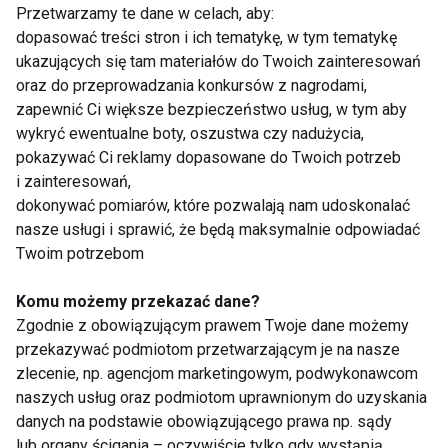
Przetwarzamy te dane w celach, aby:
Fakty i mity na temat
Last minute dla
dopasować treści stron i ich tematykę, w tym tematykę
pielęgnacji stóp
Twoich stóp
ukazujących się tam materiałów do Twoich zainteresowań
oraz do przeprowadzania konkursów z nagrodami,
Pokaż więcej
zapewnić Ci większe bezpieczeństwo usług, w tym aby
wykryć ewentualne boty, oszustwa czy nadużycia,
pokazywać Ci reklamy dopasowane do Twoich potrzeb
i zainteresowań,
dokonywać pomiarów, które pozwalają nam udoskonalać
Chodzenie boso
nasze usługi i sprawić, że będą maksymalnie odpowiadać
Twoim potrzebom
Komu możemy przekazać dane?
Zgodnie z obowiązującym prawem Twoje dane możemy
przekazywać podmiotom przetwarzającym je na nasze
zlecenie, np. agencjom marketingowym, podwykonawcom
naszych usług oraz podmiotom uprawnionym do uzyskania
Hartuj ciało
Cała Polska chodzi
danych na podstawie obowiązującego prawa np. sądy
boso
lub organy ścigania – oczywiście tylko gdy wystąpią