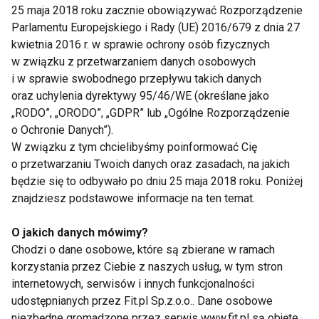
mięśni. Zmniejszenie bóli migrenoowych może
25 maja 2018 roku zacznie obowiązywać Rozporządzenie
nastąpić po którki spacerze, koniecznie na świeżym
Parlamentu Europejskiego i Rady (UE) 2016/679 z dnia 27
powietrzu.
kwietnia 2016 r. w sprawie ochrony osób fizycznych
w związku z przetwarzaniem danych osobowych
i w sprawie swobodnego przepływu takich danych
www.fit.pl
oraz uchylenia dyrektywy 95/46/WE (określane jako
„RODO”, „ORODO”, „GDPR” lub „Ogólne Rozporządzenie
SPACER
HUMOR
ENDORFINY
o Ochronie Danych”).
W związku z tym chcielibyśmy poinformować Cię
HORMONY SZCZĘŚCIA
WELLNESS
o przetwarzaniu Twoich danych oraz zasadach, na jakich
będzie się to odbywało po dniu 25 maja 2018 roku. Poniżej
znajdziesz podstawowe informacje na ten temat.
O jakich danych mówimy?
spacer
Chodzi o dane osobowe, które są zbierane w ramach
korzystania przez Ciebie z naszych usług, w tym stron
internetowych, serwisów i innych funkcjonalności
udostępnianych przez Fit.pl Sp.z.o.o.. Dane osobowe
niezbędne gromadzone przez serwis www.fit.pl są objęte