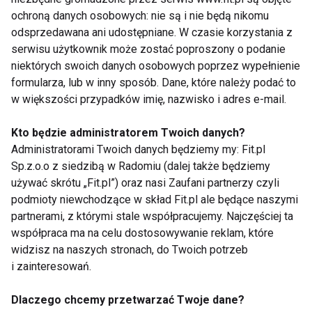
ochroną danych osobowych: nie są i nie będą nikomu
odsprzedawana ani udostępniane. W czasie korzystania z
serwisu użytkownik może zostać poproszony o podanie
Spacer jako
Aktywność na
niektórych swoich danych osobowych poprzez wypełnienie
niedoceniany trening
świeżym powietrzu –
formularza, lub w inny sposób. Dane, które należy podać to
całego ciała
jak spacerowanie
wspomaga redukcję
w większości przypadków imię, nazwisko i adres e-mail.
stresu i poprawia
zdrowie psychiczne
Kto będzie administratorem Twoich danych?
Administratorami Twoich danych będziemy my: Fit.pl
Sp.z.o.o z siedzibą w Radomiu (dalej także będziemy
używać skrótu „Fit.pl”) oraz nasi Zaufani partnerzy czyli
podmioty niewchodzące w skład Fit.pl ale będące naszymi
5 powodów, dla
Spodnie Reima -
partnerami, z którymi stale współpracujemy. Najczęściej ta
których powinieneś
idealne na zimowy
współpraca ma na celu dostosowywanie reklam, które
spacerować
spacer
widzisz na naszych stronach, do Twoich potrzeb
i zainteresowań.
Pokaż więcej
Dlaczego chcemy przetwarzać Twoje dane?