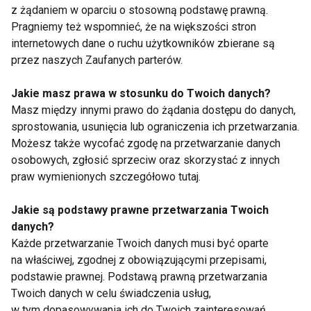
z żądaniem w oparciu o stosowną podstawę prawną.
Pragniemy też wspomnieć, że na większości stron
internetowych dane o ruchu użytkowników zbierane są
przez naszych Zaufanych parterów.
Jakie masz prawa w stosunku do Twoich danych?
Masz między innymi prawo do żądania dostępu do danych,
Masaż
sprostowania, usunięcia lub ograniczenia ich przetwarzania.
Możesz także wycofać zgodę na przetwarzanie danych
Pokaż więcej
osobowych, zgłosić sprzeciw oraz skorzystać z innych
praw wymienionych szczegółowo tutaj.
Jakie są podstawy prawne przetwarzania Twoich
danych?
Nie przegap nowości ze
Każde przetwarzanie Twoich danych musi być oparte
świata FIT!
na właściwej, zgodnej z obowiązującymi przepisami,
podstawie prawnej. Podstawą prawną przetwarzania
Twoich danych w celu świadczenia usług,
Zapisz się do naszego newslettera
w tym dopasowywania ich do Twoich zainteresowań,