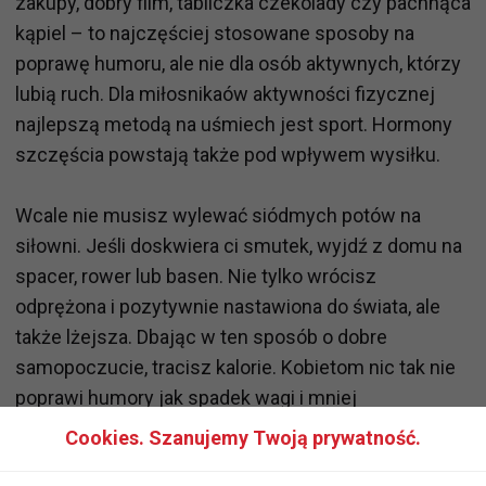
zakupy, dobry film, tabliczka czekolady czy pachnąca
kąpiel – to najczęściej stosowane sposoby na
poprawę humoru, ale nie dla osób aktywnych, którzy
lubią ruch. Dla miłosnikaów aktywności fizycznej
najlepszą metodą na uśmiech jest sport. Hormony
szczęścia powstają także pod wpływem wysiłku.
Wcale nie musisz wylewać siódmych potów na
siłowni. Jeśli doskwiera ci smutek, wyjdź z domu na
spacer, rower lub basen. Nie tylko wrócisz
odprężona i pozytywnie nastawiona do świata, ale
także lżejsza. Dbając w ten sposób o dobre
samopoczucie, tracisz kalorie. Kobietom nic tak nie
poprawi humory jak spadek wagi i mniej
centymetrów w talii. Endorfiny powodują nie tylko
Cookies. Szanujemy Twoją prywatność.
radość, ale także mogą łagodzić bóle, w tym głowy i