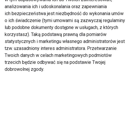
analizowania ich i udoskonalania oraz zapewniania
ich bezpieczeństwa jest niezbędność do wykonania umów
o ich świadczenie (tymi umowami są zazwyczaj regulaminy
Wyrażam zgodę na otrzymywanie informacji
lub podobne dokumenty dostępne w usługach, z których
handlowej drogą elektroniczną na podany adres e-mail
korzystasz). Taką podstawą prawną dla pomiarów
przez FIT.PL. Więcej informacji znajdziesz w Polityce
statystycznych i marketingu własnego administratorów jest
Prywatności.
tzw. uzasadniony interes administratora. Przetwarzanie
Twoich danych w celach marketingowych podmiotów
ZAPISZ SIĘ
trzecich będzie odbywać się na podstawie Twojej
dobrowolnej zgody.
WSPÓŁPRACA
REDAKCJA
PRYWATNOŚĆ