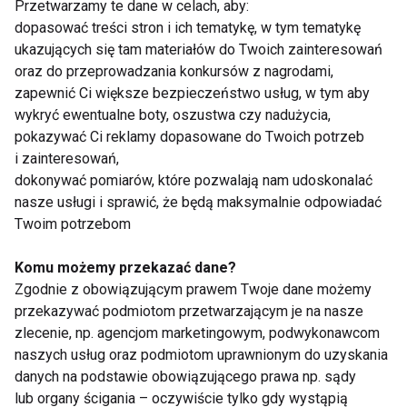
Przetwarzamy te dane w celach, aby:
dopasować treści stron i ich tematykę, w tym tematykę
ukazujących się tam materiałów do Twoich zainteresowań
Humor
oraz do przeprowadzania konkursów z nagrodami,
zapewnić Ci większe bezpieczeństwo usług, w tym aby
wykryć ewentualne boty, oszustwa czy nadużycia,
pokazywać Ci reklamy dopasowane do Twoich potrzeb
i zainteresowań,
dokonywać pomiarów, które pozwalają nam udoskonalać
nasze usługi i sprawić, że będą maksymalnie odpowiadać
Twoim potrzebom
Sposób na zły nastrój
Masaż
Komu możemy przekazać dane?
Zgodnie z obowiązującym prawem Twoje dane możemy
przekazywać podmiotom przetwarzającym je na nasze
zlecenie, np. agencjom marketingowym, podwykonawcom
naszych usług oraz podmiotom uprawnionym do uzyskania
danych na podstawie obowiązującego prawa np. sądy
Terapia słońcem
Woda + słońce
lub organy ścigania – oczywiście tylko gdy wystąpią