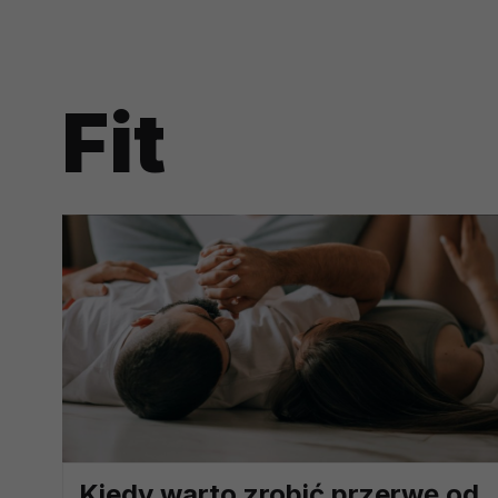
potrzebom
Komu możemy przekazać dane
Zgodnie z obowiązującym prawe
Fit
np. agencjom marketingowym, p
obowiązującego prawa np. sądy l
prawną. Pragniemy też wspomnieć
Zaufanych parterów.
Jakie masz prawa w stosunku 
Masz między innymi prawo do żąd
także wycofać zgodę na przetwar
szczegółowo tutaj.
Jakie są podstawy prawne prz
Każde przetwarzanie Twoich dany
Podstawą prawną przetwarzania 
analizowania ich i udoskonalani
Kiedy warto zrobić przerwę od
(tymi umowami są zazwyczaj regu