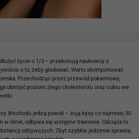
ydłużyć życie o 1/3 – przekonują naukowcy z
czywiście o to, żeby głodować. Warto skomponować
o błonnika. Przechodząc przez przewód pokarmowy,
maga obniżyć poziom złego cholesterolu oraz cukru we
wetki.
cy Wschodu jedzą powoli – żują kęsy co najmniej 30
 w ślinie, odbywa się wstępne trawienie. Odciąża to
ubstancji odżywczych. Zbyt szybkie jedzenie sprawia,