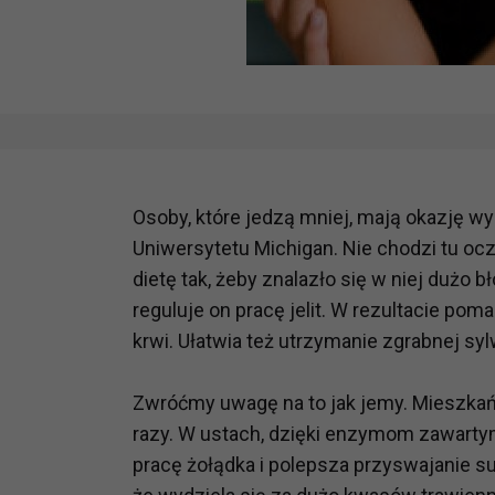
Osoby, które jedzą mniej, mają okazję w
Uniwersytetu Michigan. Nie chodzi tu o
dietę tak, żeby znalazło się w niej duż
reguluje on pracę jelit. W rezultacie po
krwi. Ułatwia też utrzymanie zgrabnej syl
Zwróćmy uwagę na to jak jemy. Mieszkań
razy. W ustach, dzięki enzymom zawartym
pracę żołądka i polepsza przyswajanie s