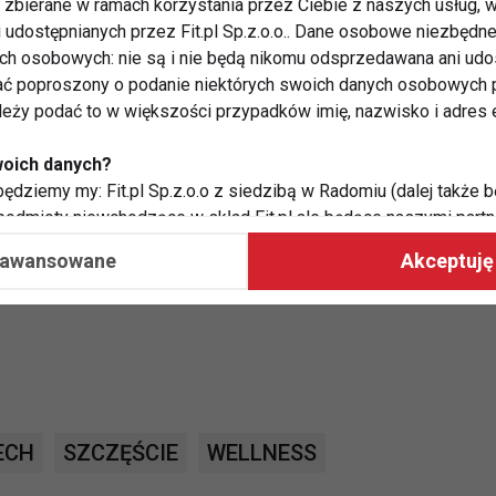
zbierane w ramach korzystania przez Ciebie z naszych usług, w
i udostępnianych przez Fit.pl Sp.z.o.o.. Dane osobowe niezbęd
ych osobowych: nie są i nie będą nikomu odsprzedawana ani udo
rytmie dobowym. W dzień pracujemy na wysokich
ć poproszony o podanie niektórych swoich danych osobowych p
y się nie pracować do późna, gdyż kiedy rytm
ależy podać to w większości przypadków imię, nazwisko i adres e
zachodzić zmiany w metabolizmie, które po latach
woich danych?
ędziemy my: Fit.pl Sp.z.o.o z siedzibą w Radomiu (dalej także b
 nie wszystko. Do pełni szczęścia potrzebujemy
 podmioty niewchodzące w skład Fit.pl ale będące naszymi partne
współpraca ma na celu dostosowywanie reklam, które widzisz na
zczęśliwia. Substancje, które dzięki temu wytwarzają
aawansowane
Akceptuję 
 na nasze zdrowie.
 Twoje dane?
aby:
atykę, w tym tematykę ukazujących się tam materiałów do Twoic
grodami,
two usług, w tym aby wykryć ewentualne boty, oszustwa czy na
ECH
SZCZĘŚCIE
WELLNESS
e do Twoich potrzeb i zainteresowań,
alają nam udoskonalać nasze usługi i sprawić, że będą maksy