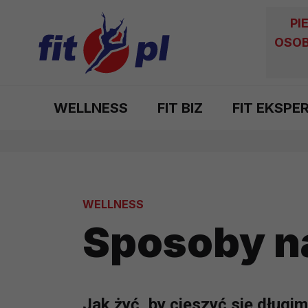
PI
OSOB
WELLNESS
FIT BIZ
FIT EKSPE
WELLNESS
Sposoby na
Jak żyć, by cieszyć się długi