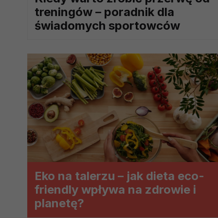
treningów – poradnik dla
prawną dla pomiarów statystyczny
Przetwarzanie Twoich danych w c
świadomych sportowców
zgody.
Eko na talerzu – jak dieta eco-
friendly wpływa na zdrowie i
planetę?