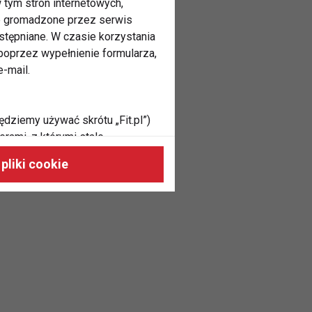
 tym stron internetowych,
ne gromadzone przez serwis
stępniane. W czasie korzystania
oprzez wypełnienie formularza,
-mail.
ędziemy używać skrótu „Fit.pl”)
rami, z którymi stale
 naszych stronach, do Twoich
pliki cookie
h zainteresowań oraz do
dużycia,
malnie odpowiadać Twoim