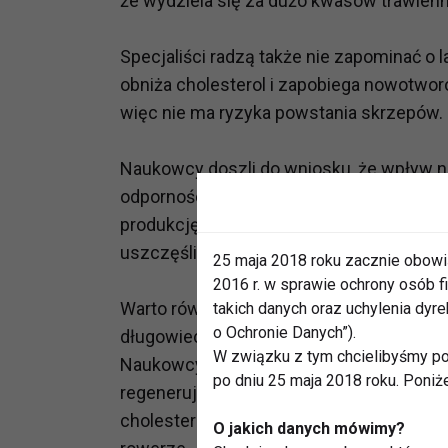
że wydziela się za dużo kwasów trawienn
Specjaliści radzą także nie zapominać o 
obniża cholesterol i zapobiega nowotwor
więc nie ma ryzyka powstania skrzepów.
Naukowcy doszli do wniosku, że wpływ n
odpornościowy, który do pracy pobudzan
produkcję komórek odpornościowych. Ś
uszczęśliwiających endorfin.
25 maja 2018 roku zacznie obowi
2016 r. w sprawie ochrony osób
Warto również zadbać o odpowiednią iloś
takich danych oraz uchylenia dy
o Ochronie Danych”).
długowieczności.
W związku z tym chcielibyśmy po
Naukowcy dowodzą, że tylko co najmnie
po dniu 25 maja 2018 roku. Poniż
regeneruje organizm. Ci, którzy śpią zby
cholesterolu i ciśnienie krwi. Aby wydłuży
O jakich danych mówimy?