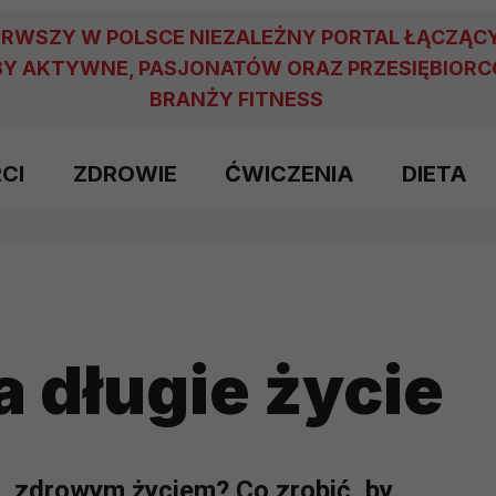
ERWSZY W POLSCE NIEZALEŻNY PORTAL ŁĄCZĄC
Y AKTYWNE, PASJONATÓW ORAZ PRZESIĘBIOR
BRANŻY FITNESS
RCI
ZDROWIE
ĆWICZENIA
DIETA
 długie życie
m, zdrowym życiem? Co zrobić, by