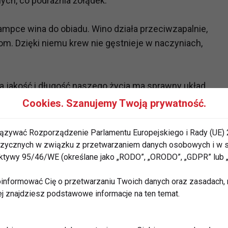
ych, co podrażnia żołądek.
lampce wina do obiadu. Wino działa przeciwzapalnie,
om. Dzięki niemu krew nie gęstnieje w naczyniach,
a jakość i długość naszego życia ma sprawny układ
y jest przez śmiech! Radość zwiększa w naszym ciele
Cookies. Szanujemy Twoją prywatność.
miech powoduje także wytwarzanie w mózgu
ązywać Rozporządzenie Parlamentu Europejskiego i Rady (UE) 
 fizycznych w związku z przetwarzaniem danych osobowych i w
ć snu. To on podobno jest kluczem do
rektywy 95/46/WE (określane jako „RODO”, „ORODO”, „GDPR” lub
informować Cię o przetwarzaniu Twoich danych oraz zasadach, n
j ośmiogodzinny, nieprzerwany nocny wypoczynek
ej znajdziesz podstawowe informacje na ten temat.
t krótko, częściej mają cukrzycę, wyższy poziom
ć życie, warto więcej się ruszać, np. jeździć na