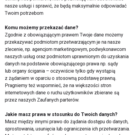
nasze usługi i sprawić, że będą maksymalnie odpowiadać
Twoim potrzebom
Rano warto zjeść lekkie, pożywne śniadanie, wyjść
wcześniej z domu i unikać porównywania się z
Komu możemy przekazać dane?
innymi. Tuż przed wejściem na salę dobrze jest
Zgodnie z obowiązującym prawem Twoje dane możemy
skupić się na oddechu i przypomnieć sobie, że stres
przekazywać podmiotom przetwarzającym je na nasze
jest naturalną reakcją organizmu.
zlecenie, np. agencjom marketingowym, podwykonawcom
naszych usług oraz podmiotom uprawnionym do uzyskania
Stres można oswoić
danych na podstawie obowiązującego prawa np. sądy
lub organy ścigania – oczywiście tylko gdy wystąpią
Stres przed egzaminem nie musi być przeszkodą.
z żądaniem w oparciu o stosowną podstawę prawną.
Pragniemy też wspomnieć, że na większości stron
Odpowiednie przygotowanie, sen, zdrowa dieta, ruch
internetowych dane o ruchu użytkowników zbierane są
i techniki relaksacyjne pomagają zachować spokój i
przez naszych Zaufanych parterów.
wykorzystać pełnię swoich możliwości.
Najważniejsze to pamiętać, że egzamin jest tylko
Jakie masz prawa w stosunku do Twoich danych?
jednym z etapów, a nie ostateczną oceną własnej
Masz między innymi prawo do żądania dostępu do danych,
wartości.
sprostowania, usunięcia lub ograniczenia ich przetwarzania.