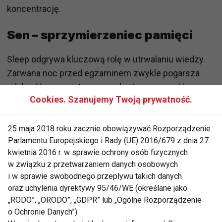
koncentrację.
Sen – sprzymierzeniec pamięci
Sleep
odgrywa kluczową rolę w utrwalaniu wiedzy.
Zarwana noc przed egzaminem zwykle pogarsza
zdolność zapamiętywania i obniża sprawność
Cookies. Szanujemy Twoją prywatność.
umysłową.
Najlepiej zadbać o 7–9 godzin snu, szczególnie w
25 maja 2018 roku zacznie obowiązywać Rozporządzenie
ostatnich dniach przed testem.
Parlamentu Europejskiego i Rady (UE) 2016/679 z dnia 27
kwietnia 2016 r. w sprawie ochrony osób fizycznych
Dieta wspierająca koncentrację
w związku z przetwarzaniem danych osobowych
i w sprawie swobodnego przepływu takich danych
oraz uchylenia dyrektywy 95/46/WE (określane jako
To, co jemy, wpływa na funkcjonowanie mózgu.
„RODO”, „ORODO”, „GDPR” lub „Ogólne Rozporządzenie
Warto wybierać produkty bogate w węglowodany
o Ochronie Danych”).
złożone, białko, zdrowe tłuszcze i magnez.