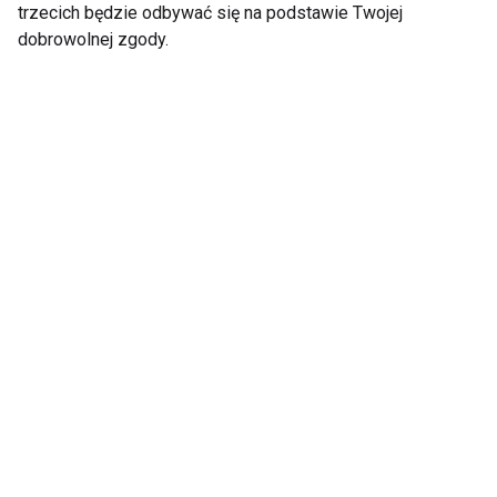
trzecich będzie odbywać się na podstawie Twojej
dobrowolnej zgody.
Tenis, badminton i
Aktywna regeneracja
ping-pong ćwiczą nie
– 7 sposobów na
tylko ciało. Co dzieje
szybszy powrót do
się wtedy w mózgu?
formy
Pokaż więcej
Aktualności