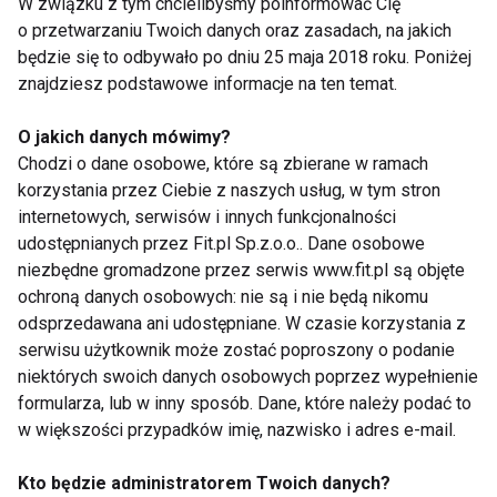
W związku z tym chcielibyśmy poinformować Cię
o przetwarzaniu Twoich danych oraz zasadach, na jakich
Dobrym wyborem są:
będzie się to odbywało po dniu 25 maja 2018 roku. Poniżej
znajdziesz podstawowe informacje na ten temat.
pełnoziarniste produkty zbożowe,
Walnut
,
O jakich danych mówimy?
Chodzi o dane osobowe, które są zbierane w ramach
owoce jagodowe,
korzystania przez Ciebie z naszych usług, w tym stron
jajka,
internetowych, serwisów i innych funkcjonalności
udostępnianych przez Fit.pl Sp.z.o.o.. Dane osobowe
jogurt naturalny.
niezbędne gromadzone przez serwis www.fit.pl są objęte
ochroną danych osobowych: nie są i nie będą nikomu
Przed egzaminem lepiej unikać nadmiaru kofeiny i
odsprzedawana ani udostępniane. W czasie korzystania z
słodyczy, które mogą nasilać rozdrażnienie.
serwisu użytkownik może zostać poproszony o podanie
niektórych swoich danych osobowych poprzez wypełnienie
Ruch pomaga rozładować
formularza, lub w inny sposób. Dane, które należy podać to
napięcie
w większości przypadków imię, nazwisko i adres e-mail.
Kto będzie administratorem Twoich danych?
Aktywność fizyczna zmniejsza poziom kortyzolu i