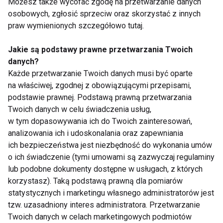
Możesz także wycofać zgodę na przetwarzanie danych
osobowych, zgłosić sprzeciw oraz skorzystać z innych
WELLNESS
AKTUALNOŚCI
praw wymienionych szczegółowo tutaj.
Jakie są podstawy prawne przetwarzania Twoich
danych?
Każde przetwarzanie Twoich danych musi być oparte
Wellness
na właściwej, zgodnej z obowiązującymi przepisami,
podstawie prawnej. Podstawą prawną przetwarzania
Twoich danych w celu świadczenia usług,
w tym dopasowywania ich do Twoich zainteresowań,
analizowania ich i udoskonalania oraz zapewniania
ich bezpieczeństwa jest niezbędność do wykonania umów
o ich świadczenie (tymi umowami są zazwyczaj regulaminy
lub podobne dokumenty dostępne w usługach, z których
Dlaczego po obiedzie
Zmęczenie po urlopie
korzystasz). Taką podstawą prawną dla pomiarów
chce ci się spać?
– dlaczego zamiast
Dietetyk wyjaśnia 7
energii wraca
statystycznych i marketingu własnego administratorów jest
najczęstszych
frustracja?
tzw. uzasadniony interes administratora. Przetwarzanie
przyczyn
Twoich danych w celach marketingowych podmiotów