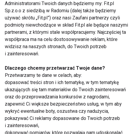
Administratorami Twoich danych będziemy my: Fit.pl
poprawia nastrój. Nawet 20-minutowy spacer, lekki
Sp.z.o.o z siedzibą w Radomiu (dalej także będziemy
jogging czy
Yoga
mogą pomóc uporządkować myśli i
używać skrótu „Fit.pl”) oraz nasi Zaufani partnerzy czyli
odzyskać spokój.
podmioty niewchodzące w skład Fit.pl ale będące naszymi
partnerami, z którymi stale współpracujemy. Najczęściej ta
Jak radzić sobie z presją?
współpraca ma na celu dostosowywanie reklam, które
widzisz na naszych stronach, do Twoich potrzeb
Warto skupić się na tym, na co mamy realny wpływ:
i zainteresowań.
przygotowaniu, organizacji czasu i nastawieniu.
Dlaczego chcemy przetwarzać Twoje dane?
Egzamin jest ważny, ale nie definiuje całej
Przetwarzamy te dane w celach, aby:
przyszłości.
dopasować treści stron i ich tematykę, w tym tematykę
ukazujących się tam materiałów do Twoich zainteresowań
Pomocne może być zastąpienie myśli „Muszę zdać
oraz do przeprowadzania konkursów z nagrodami,
perfekcyjnie” bardziej wspierającym komunikatem:
zapewnić Ci większe bezpieczeństwo usług, w tym aby
„Jestem przygotowany i zrobię wszystko, co
wykryć ewentualne boty, oszustwa czy nadużycia,
potrafię najlepiej”.
pokazywać Ci reklamy dopasowane do Twoich potrzeb
i zainteresowań,
Co zrobić w dniu egzaminu?
dokonywać pomiarów, które pozwalają nam udoskonalać