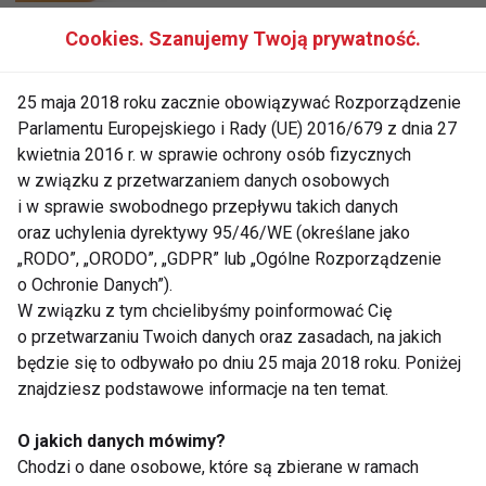
Cookies. Szanujemy Twoją prywatność.
Zdrowe nawyki i dietetyczne
triki
25 maja 2018 roku zacznie obowiązywać Rozporządzenie
Parlamentu Europejskiego i Rady (UE) 2016/679 z dnia 27
kwietnia 2016 r. w sprawie ochrony osób fizycznych
Zadbaj o właściwe nawyki
w związku z przetwarzaniem danych osobowych
żywieniowe
i w sprawie swobodnego przepływu takich danych
oraz uchylenia dyrektywy 95/46/WE (określane jako
„RODO”, „ORODO”, „GDPR” lub „Ogólne Rozporządzenie
Polscy gimnazjaliści uważają,
o Ochronie Danych”).
że są za grubi!
W związku z tym chcielibyśmy poinformować Cię
o przetwarzaniu Twoich danych oraz zasadach, na jakich
będzie się to odbywało po dniu 25 maja 2018 roku. Poniżej
znajdziesz podstawowe informacje na ten temat.
Posiłek do szkoły w teorii i
praktyce
O jakich danych mówimy?
Chodzi o dane osobowe, które są zbierane w ramach