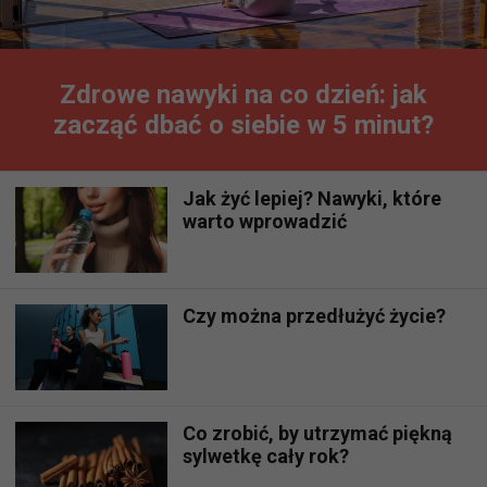
Zdrowe nawyki na co dzień: jak
zacząć dbać o siebie w 5 minut?
Jak żyć lepiej? Nawyki, które
warto wprowadzić
Czy można przedłużyć życie?
Co zrobić, by utrzymać piękną
sylwetkę cały rok?