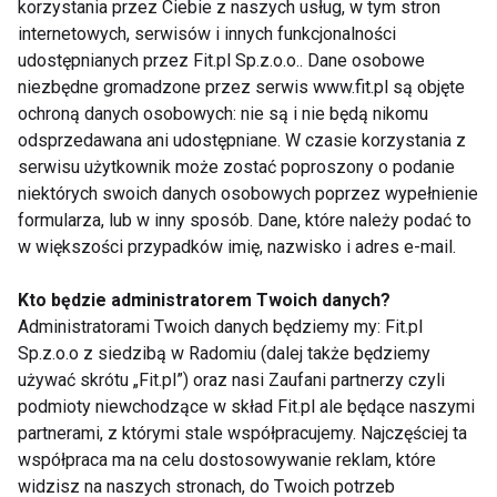
korzystania przez Ciebie z naszych usług, w tym stron
Posiłek do szkoły w teorii i
internetowych, serwisów i innych funkcjonalności
praktyce
udostępnianych przez Fit.pl Sp.z.o.o.. Dane osobowe
niezbędne gromadzone przez serwis www.fit.pl są objęte
ochroną danych osobowych: nie są i nie będą nikomu
odsprzedawana ani udostępniane. W czasie korzystania z
Nie podjadaj!
serwisu użytkownik może zostać poproszony o podanie
niektórych swoich danych osobowych poprzez wypełnienie
formularza, lub w inny sposób. Dane, które należy podać to
w większości przypadków imię, nazwisko i adres e-mail.
Zadbaj o prawidłowe nawyki
żywieniowe Twojego dziecka
Kto będzie administratorem Twoich danych?
Administratorami Twoich danych będziemy my: Fit.pl
Sp.z.o.o z siedzibą w Radomiu (dalej także będziemy
używać skrótu „Fit.pl”) oraz nasi Zaufani partnerzy czyli
Gimnazjaliści wiedzą jak jeść
podmioty niewchodzące w skład Fit.pl ale będące naszymi
zdrowo i na tym koniec
partnerami, z którymi stale współpracujemy. Najczęściej ta
współpraca ma na celu dostosowywanie reklam, które
widzisz na naszych stronach, do Twoich potrzeb