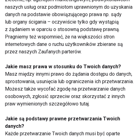
naszych usług oraz podmiotom uprawnionym do uzyskania
danych na podstawie obowiązującego prawa np. sądy
Wyrażam zgodę na otrzymywanie informacji
lub organy ścigania – oczywiście tylko gdy wystąpią
handlowej drogą elektroniczną na podany adres e-mail
z żądaniem w oparciu o stosowną podstawę prawną.
przez FIT.PL. Więcej informacji znajdziesz w Polityce
Pragniemy też wspomnieć, że na większości stron
Prywatności.
internetowych dane o ruchu użytkowników zbierane są
przez naszych Zaufanych parterów.
ZAPISZ SIĘ
Jakie masz prawa w stosunku do Twoich danych?
Masz między innymi prawo do żądania dostępu do danych,
sprostowania, usunięcia lub ograniczenia ich przetwarzania.
Możesz także wycofać zgodę na przetwarzanie danych
osobowych, zgłosić sprzeciw oraz skorzystać z innych
WSPÓŁPRACA
praw wymienionych szczegółowo tutaj.
REDAKCJA
Jakie są podstawy prawne przetwarzania Twoich
PRYWATNOŚĆ
danych?
Każde przetwarzanie Twoich danych musi być oparte