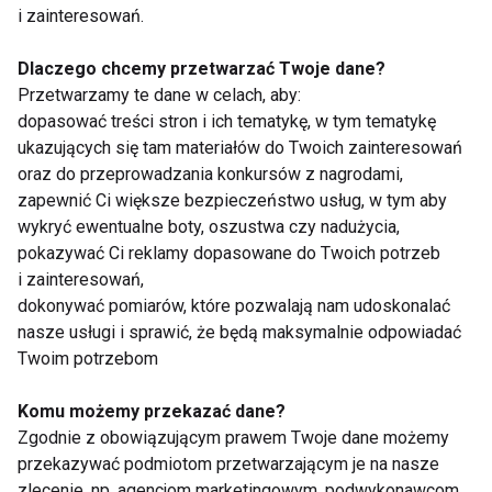
Ćwiczyć marsz!
i zainteresowań.
Dlaczego chcemy przetwarzać Twoje dane?
Przetwarzamy te dane w celach, aby:
dopasować treści stron i ich tematykę, w tym tematykę
7 powodów, dla których warto
ukazujących się tam materiałów do Twoich zainteresowań
utrzymać szczupłą sylwetkę
oraz do przeprowadzania konkursów z nagrodami,
zapewnić Ci większe bezpieczeństwo usług, w tym aby
wykryć ewentualne boty, oszustwa czy nadużycia,
pokazywać Ci reklamy dopasowane do Twoich potrzeb
i zainteresowań,
dokonywać pomiarów, które pozwalają nam udoskonalać
nasze usługi i sprawić, że będą maksymalnie odpowiadać
Nie przegap nowości ze
Twoim potrzebom
świata FIT!
Komu możemy przekazać dane?
Zgodnie z obowiązującym prawem Twoje dane możemy
Zapisz się do naszego newslettera
przekazywać podmiotom przetwarzającym je na nasze
zlecenie, np. agencjom marketingowym, podwykonawcom