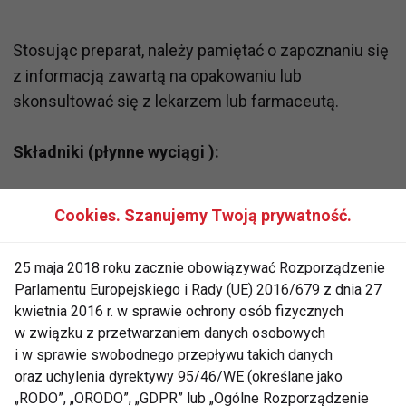
Stosując preparat, należy pamiętać o zapoznaniu się
z informacją zawartą na opakowaniu lub
skonsultować się z lekarzem lub farmaceutą.
Składniki (płynne wyciągi ):
Koszyczek rumianku, koszyczek nagietka, kora dębu,
Cookies. Szanujemy Twoją prywatność.
kwiat krwawnika, liść szałwii, ziele skrzypu polnego,
mentol, benzokaina.
25 maja 2018 roku zacznie obowiązywać Rozporządzenie
Właściwości poszczególnych składników preparatu:
Parlamentu Europejskiego i Rady (UE) 2016/679 z dnia 27
Rumianek – działa przeciwzapalnie i
kwietnia 2016 r. w sprawie ochrony osób fizycznych
przeciwbakteryjnie.
w związku z przetwarzaniem danych osobowych
Nagietek – działa przeciwzapalnie,
i w sprawie swobodnego przepływu takich danych
oraz uchylenia dyrektywy 95/46/WE (określane jako
przeciwbakteryjnie, zmniejsza przepuszczalność
„RODO”, „ORODO”, „GDPR” lub „Ogólne Rozporządzenie
naczyń włosowatych, przyśpiesza gojenie się ran i