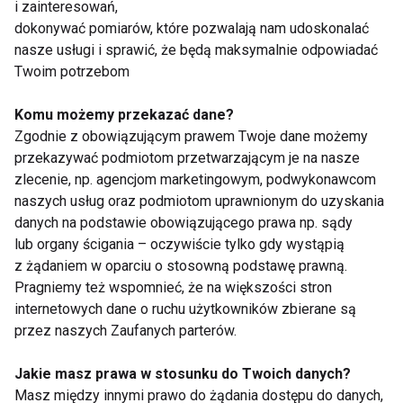
Olejki na kleszcze i
Sposoby na komary i
i zainteresowań,
komary
kleszcze - jak
dokonywać pomiarów, które pozwalają nam udoskonalać
skutecznie je
nasze usługi i sprawić, że będą maksymalnie odpowiadać
odstraszyć?
Twoim potrzebom
Komu możemy przekazać dane?
Zgodnie z obowiązującym prawem Twoje dane możemy
przekazywać podmiotom przetwarzającym je na nasze
zlecenie, np. agencjom marketingowym, podwykonawcom
Komary – jak z nimi
Sposoby na komary -
naszych usług oraz podmiotom uprawnionym do uzyskania
walczyć
jakie olejki na
danych na podstawie obowiązującego prawa np. sądy
odstraszenie?
lub organy ścigania – oczywiście tylko gdy wystąpią
z żądaniem w oparciu o stosowną podstawę prawną.
Pragniemy też wspomnieć, że na większości stron
Pokaż więcej
internetowych dane o ruchu użytkowników zbierane są
przez naszych Zaufanych parterów.
Jakie masz prawa w stosunku do Twoich danych?
Masz między innymi prawo do żądania dostępu do danych,