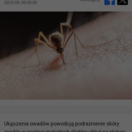
2010-06-30 00:00
Ukąszenia owadów powodują podrażnienie skóry
zwykle w postaci maleńkich śladów ukłuć na skórze,