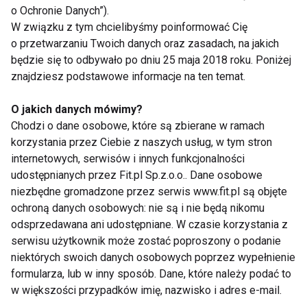
o Ochronie Danych”).
odnowę naskórka.
W związku z tym chcielibyśmy poinformować Cię
Kora dębu – działa ściągająco, przeciwzapalnie,
o przetwarzaniu Twoich danych oraz zasadach, na jakich
przeciwbakteryjnie, przeciwkrwotocznie.
będzie się to odbywało po dniu 25 maja 2018 roku. Poniżej
Kwiat krwawnika – działa przeciwzapalnie,
znajdziesz podstawowe informacje na ten temat.
przeciwkrwotocznie, hamuje rozwój bakterii,
O jakich danych mówimy?
przyspiesza gojenie się ran.
Chodzi o dane osobowe, które są zbierane w ramach
Liść szałwii – działa odkażająco i hamuje rozwój
korzystania przez Ciebie z naszych usług, w tym stron
drobnoustrojów.
internetowych, serwisów i innych funkcjonalności
Ziele skrzypu polnego – zawiera związki krzemu,
udostępnianych przez Fit.pl Sp.z.o.o.. Dane osobowe
które są czynnikiem utrzymującym elastyczność
niezbędne gromadzone przez serwis www.fit.pl są objęte
ochroną danych osobowych: nie są i nie będą nikomu
i odporność naskórka, tkanki łącznej, błon
odsprzedawana ani udostępniane. W czasie korzystania z
śluzowych.
serwisu użytkownik może zostać poproszony o podanie
Mentol - działa chłodząco i znieczulająco.
niektórych swoich danych osobowych poprzez wypełnienie
Benzokaina – działa znieczulająco, łagodzi świąd po
formularza, lub w inny sposób. Dane, które należy podać to
ukąszeniu owada.
w większości przypadków imię, nazwisko i adres e-mail.