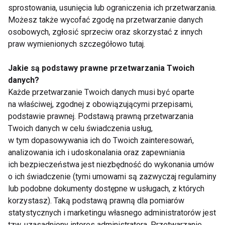
Komar
sprostowania, usunięcia lub ograniczenia ich przetwarzania.
Możesz także wycofać zgodę na przetwarzanie danych
osobowych, zgłosić sprzeciw oraz skorzystać z innych
praw wymienionych szczegółowo tutaj.
Jakie są podstawy prawne przetwarzania Twoich
danych?
Komary znów szaleją!
Nietoperze kontra
Każde przetwarzanie Twoich danych musi być oparte
komary
na właściwej, zgodnej z obowiązującymi przepisami,
podstawie prawnej. Podstawą prawną przetwarzania
Twoich danych w celu świadczenia usług,
w tym dopasowywania ich do Twoich zainteresowań,
analizowania ich i udoskonalania oraz zapewniania
ich bezpieczeństwa jest niezbędność do wykonania umów
o ich świadczenie (tymi umowami są zazwyczaj regulaminy
lub podobne dokumenty dostępne w usługach, z których
Malaria – choroba
Coś Cię gryzie?
przenoszona przez
korzystasz). Taką podstawą prawną dla pomiarów
komary
statystycznych i marketingu własnego administratorów jest
tzw. uzasadniony interes administratora. Przetwarzanie