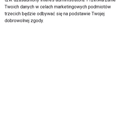
Twoich danych w celach marketingowych podmiotów
Pokaż więcej
trzecich będzie odbywać się na podstawie Twojej
dobrowolnej zgody.
Nie przegap nowości ze
świata FIT!
Zapisz się do naszego newslettera
Wyrażam zgodę na otrzymywanie informacji
handlowej drogą elektroniczną na podany adres e-mail
przez FIT.PL. Więcej informacji znajdziesz w Polityce
Prywatności.