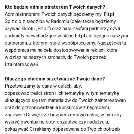
Kto będzie administratorem Twoich danych?
www.fit.pl
Administratorami Twoich danych będziemy my: Fit.pl
Sp.z.o.o z siedzibą w Radomiu (dalej także będziemy
używać skrótu „Fit.pl”) oraz nasi Zaufani partnerzy czyli
podmioty niewchodzące w skład Fit.pl ale będące naszymi
KOMARY
KOMAR
ZDROWIE
partnerami, z którymi stale współpracujemy. Najczęściej ta
współpraca ma na celu dostosowywanie reklam, które
widzisz na naszych stronach, do Twoich potrzeb
i zainteresowań.
Komary
Dlaczego chcemy przetwarzać Twoje dane?
Przetwarzamy te dane w celach, aby:
dopasować treści stron i ich tematykę, w tym tematykę
ukazujących się tam materiałów do Twoich zainteresowań
oraz do przeprowadzania konkursów z nagrodami,
zapewnić Ci większe bezpieczeństwo usług, w tym aby
wykryć ewentualne boty, oszustwa czy nadużycia,
pokazywać Ci reklamy dopasowane do Twoich potrzeb