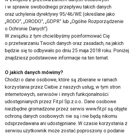
i w sprawie swobodnego przepływu takich danych
ustalenia, czy nie wpadło w niebezpieczny nałóg.
oraz uchylenia dyrektywy 95/46/WE (określane jako
Traktuj to jak wyciągnięcie pomocnej dłoni.
„RODO”, „ORODO”, „GDPR” lub „Ogólne Rozporządzenie
o Ochronie Danych”).
Nabrałaś podejrzeń?
W związku z tym chcielibyśmy poinformować Cię
o przetwarzaniu Twoich danych oraz zasadach, na jakich
Nigdy nie zaczynaj od awantury. Porozmawiaj z
będzie się to odbywało po dniu 25 maja 2018 roku. Poniżej
znajdziesz podstawowe informacje na ten temat.
dzieckiem. Narkotyk często jest lekarstwem na brak
kontaktu z otoczeniem, wybadaj więc, jakie twoja
O jakich danych mówimy?
pociecha ma problemy i czy nie wpadła w ćpające
Chodzi o dane osobowe, które są zbierane w ramach
towarzystwo. Jeśli upewnisz się, że twoje dziecko
korzystania przez Ciebie z naszych usług, w tym stron
bierze, natychmiast poszukaj pomocy w
internetowych, serwisów i innych funkcjonalności
specjalistycznej poradni! Znajdziesz tam
udostępnianych przez Fit.pl Sp.z.o.o.. Dane osobowe
niezbędne gromadzone przez serwis www.fit.pl są objęte
kompetentne i życzliwe osoby, z których część
ochroną danych osobowych: nie są i nie będą nikomu
boryka się z problemem podobnym do twojego.
odsprzedawana ani udostępniane. W czasie korzystania z
serwisu użytkownik może zostać poproszony o podanie
Gdzie szukać pomocy?