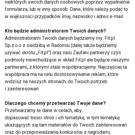
niektórych swoich danych osobowych poprzez wypełnienie
formularza, lub w inny sposób. Dane, które należy podać to
Przez telefon:
w większości przypadków imię, nazwisko i adres e-mail.
Ogólnopolskie Pogotowie Makowe -
Kto będzie administratorem Twoich danych?
Administratorami Twoich danych będziemy my: Fit.pl
bezpłatna infolinia (0-800) 12 03 59
Sp.z.o.o z siedzibą w Radomiu (dalej także będziemy
używać skrótu „Fit.pl”) oraz nasi Zaufani partnerzy czyli
(0-800) 10 96 96
podmioty niewchodzące w skład Fit.pl ale będące naszymi
Warszawskie Pogotowie Makowe - tel.
partnerami, z którymi stale współpracujemy. Najczęściej ta
współpraca ma na celu dostosowywanie reklam, które
(0-22) 844 44 70 od poniedziałku do
widzisz na naszych stronach, do Twoich potrzeb
piątku w godz. 10-20
i zainteresowań.
sobota w godz. 10-15
Dlaczego chcemy przetwarzać Twoje dane?
Przetwarzamy te dane w celach, aby:
Lokalne ośrodki Monaru - infolinia tel. (0-
dopasować treści stron i ich tematykę, w tym tematykę
22) 628 03 36
ukazujących się tam materiałów do Twoich zainteresowań
oraz do przeprowadzania konkursów z nagrodami,
www.fit.pl