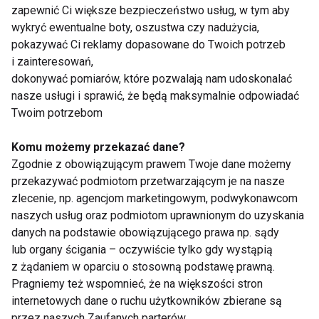
zapewnić Ci większe bezpieczeństwo usług, w tym aby
wykryć ewentualne boty, oszustwa czy nadużycia,
DZIECI
DZIECKO
NARKOTYKI
pokazywać Ci reklamy dopasowane do Twoich potrzeb
i zainteresowań,
MARIHUANA
ZDROWIE
dokonywać pomiarów, które pozwalają nam udoskonalać
nasze usługi i sprawić, że będą maksymalnie odpowiadać
Twoim potrzebom
Komu możemy przekazać dane?
Dzieci
Zgodnie z obowiązującym prawem Twoje dane możemy
przekazywać podmiotom przetwarzającym je na nasze
zlecenie, np. agencjom marketingowym, podwykonawcom
naszych usług oraz podmiotom uprawnionym do uzyskania
danych na podstawie obowiązującego prawa np. sądy
lub organy ścigania – oczywiście tylko gdy wystąpią
z żądaniem w oparciu o stosowną podstawę prawną.
Pragniemy też wspomnieć, że na większości stron
Alarmujący spadek
Masz chorowite
internetowych dane o ruchu użytkowników zbierane są
sprawności fizycznej
dziecko? Nie
przez naszych Zaufanych parterów.