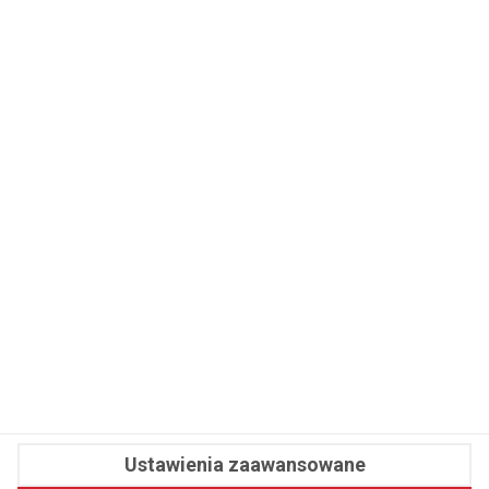
WSPÓŁPRACA
REDAKCJA
PRYWATNOŚĆ
Cookies
Powiadomienia
Newsletter
Fit.pl © 2026 Wszystkie prawa zastrzeżone.
Ustawienia zaawansowane