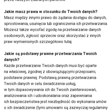
dzieci – czas na
bagatelizuj z pozoru
zmiany w lekcjach
niegroźnych objawów
WF-u
Jakie masz prawa w stosunku do Twoich danych?
Masz między innymi prawo do żądania dostępu do danych,
sprostowania, usunięcia lub ograniczenia ich przetwarzania.
Możesz także wycofać zgodę na przetwarzanie danych
osobowych, zgłosić sprzeciw oraz skorzystać z innych
praw wymienionych szczegółowo tutaj.
Wady postawy u
10 najczęstszych
ponad połowy polskich
błędów popełnianych
Jakie są podstawy prawne przetwarzania Twoich
dzieci
w żywieniu dziecka
danych?
Każde przetwarzanie Twoich danych musi być oparte
na właściwej, zgodnej z obowiązującymi przepisami,
Pokaż więcej
podstawie prawnej. Podstawą prawną przetwarzania
Twoich danych w celu świadczenia usług,
w tym dopasowywania ich do Twoich zainteresowań,
analizowania ich i udoskonalania oraz zapewniania
Dziecko
ich bezpieczeństwa jest niezbędność do wykonania umów
o ich świadczenie (tymi umowami są zazwyczaj regulaminy