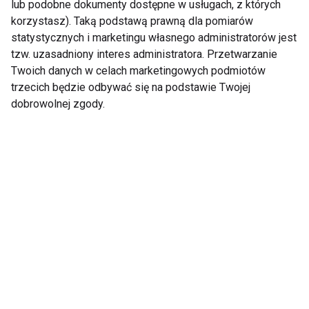
lub podobne dokumenty dostępne w usługach, z których
korzystasz). Taką podstawą prawną dla pomiarów
statystycznych i marketingu własnego administratorów jest
tzw. uzasadniony interes administratora. Przetwarzanie
Twoich danych w celach marketingowych podmiotów
trzecich będzie odbywać się na podstawie Twojej
Wakacje bez telefonu?
Dzieci aktywne
dobrowolnej zgody.
Dzieci zyskują
fizycznie częściej
znacznie więcej niż
wybierają prawidłową
tylko mniej czasu
dietę. Sport i edukacja
przed ekranem
żywieniowa kluczem
do stylu życia
wspierającego
zdrowie
Dzieci nie chcą się
Pokolenie ekranów
ruszać? Problemem
kontra pokolenie
nie zawsze jest
podwórka. Czy dzieci
lenistwo. Coraz
naprawdę ruszają się
częściej chodzi o
mniej niż kiedyś?