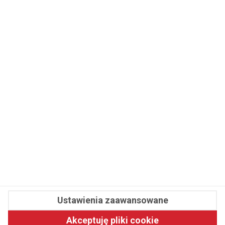
WSPÓŁPRACA
REDAKCJA
PRYWATNOŚĆ
Cookies
Powiadomienia
Newsletter
Fit.pl © 2026 Wszystkie prawa zastrzeżone.
Ustawienia zaawansowane
Pawelec.info
Akceptuję pliki cookie