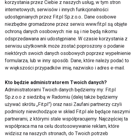
korzystania przez Ciebie z naszych usług, w tym stron
gdy masz gorszy dzień. Przed snem staraj się nie
internetowych, serwisów i innych funkcjonalności
skupiać na problemach i niezałatwionych sprawach.
udostępnianych przez Fit.pl Sp.z.o.o.. Dane osobowe
W ten sposób będziesz praktykować wdzięczność.
niezbędne gromadzone przez serwis www.fit.pl są objęte
Praktykowanie tej emocji uspokaja umysł i
ochroną danych osobowych: nie są i nie będą nikomu
przywraca równowagę. To ćwiczenie o wielkiej,
odsprzedawana ani udostępniane. W czasie korzystania z
serwisu użytkownik może zostać poproszony o podanie
pozytywnej mocy. Niech stanie Twoim codziennym
niektórych swoich danych osobowych poprzez wypełnienie
rytuałem. To proste ćwiczenie na spokojny sen,
formularza, lub w inny sposób. Dane, które należy podać to
oparte na psychologii pozytywnej dodaje Alina
w większości przypadków imię, nazwisko i adres e-mail.
Adamowicz, terapeutka i eksperta kampanii
#GodzinaDlaOka
Kto będzie administratorem Twoich danych?
Administratorami Twoich danych będziemy my: Fit.pl
Co prócz snu pomoże zmęczonym
Sp.z.o.o z siedzibą w Radomiu (dalej także będziemy
oczom?
używać skrótu „Fit.pl”) oraz nasi Zaufani partnerzy czyli
podmioty niewchodzące w skład Fit.pl ale będące naszymi
Zazwyczaj dopiero odczuwane dolegliwości, takie
partnerami, z którymi stale współpracujemy. Najczęściej ta
jak pieczenie, swędzenie czy łzawienie oczu
współpraca ma na celu dostosowywanie reklam, które
skłaniają nas do zastanowienia się nad przyczyną
widzisz na naszych stronach, do Twoich potrzeb