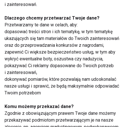
i zainteresowań.
problemu. Jednak w myśl zasady „lepiej zapobiegać
niż leczyć”, postawmy najpierw na profilaktykę i
Dlaczego chcemy przetwarzać Twoje dane?
traktujmy ten ważny narząd z należytą troską i
Przetwarzamy te dane w celach, aby:
uwagą. Poza dbaniem o jakość i ilość snu oraz
dopasować treści stron i ich tematykę, w tym tematykę
zdrową dietę należy także robić sobie regularne
ukazujących się tam materiałów do Twoich zainteresowań
przerwy od patrzenia w ekran. Wystarczy nawet 5
oraz do przeprowadzania konkursów z nagrodami,
zapewnić Ci większe bezpieczeństwo usług, w tym aby
minut w trakcie pełnej godziny. Pomocnym i dobrym
wykryć ewentualne boty, oszustwa czy nadużycia,
nawykiem, który łatwo wdrożyć jest także
pokazywać Ci reklamy dopasowane do Twoich potrzeb
stosowanie nawilżających kropli do oczu, które w
i zainteresowań,
ciągu ciężkiego dnia przyniosą ulgę. Gdy nasze
dokonywać pomiarów, które pozwalają nam udoskonalać
dłonie są suche – używamy kremu, gdy usta
nasze usługi i sprawić, że będą maksymalnie odpowiadać
pierzchną – sięgamy po krem lub pomadkę, gdy
Twoim potrzebom
czujemy, że oczy dają znać, że są zmęczone – po
Komu możemy przekazać dane?
prostu sięgnijmy po krople bez konserwantów.
Zgodnie z obowiązującym prawem Twoje dane możemy
Uważajmy również na szkodliwe działanie promieni
przekazywać podmiotom przetwarzającym je na nasze
UV – korzystajmy z przyciemnionych okularów z
zlecenie, np. agencjom marketingowym, podwykonawcom