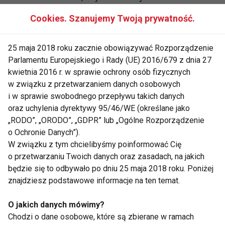
sposób dochodzi do zaburzenia wydzielania w
Cookies. Szanujemy Twoją prywatność.
organizmie melatoniny – hormonu, który ułatwia
wejście w zdrowy, spokojny i regenerujący sen.
25 maja 2018 roku zacznie obowiązywać Rozporządzenie
Zatem, zamiast kończyć dzień przed ekranem, lepiej
Parlamentu Europejskiego i Rady (UE) 2016/679 z dnia 27
będzie poczytać ulubioną książkę lub poukładać
kwietnia 2016 r. w sprawie ochrony osób fizycznych
puzzle. Automotywacja i otwartość na to, co w życiu
w związku z przetwarzaniem danych osobowych
dobre i pozytywne pomoże nam w sukcesywnym
i w sprawie swobodnego przepływu takich danych
oraz uchylenia dyrektywy 95/46/WE (określane jako
wdrażaniu i utrzymywaniu pozytywnych nawyków.
„RODO”, „ORODO”, „GDPR” lub „Ogólne Rozporządzenie
Warto spróbować nowych sposobów, które uspokoją
o Ochronie Danych”).
umysł i pomogą nam w odpowiednim czasie
W związku z tym chcielibyśmy poinformować Cię
wyciszyć ciało i umysł.
o przetwarzaniu Twoich danych oraz zasadach, na jakich
będzie się to odbywało po dniu 25 maja 2018 roku. Poniżej
Codziennie wieczorem, pomyśl o trzech dobrych
znajdziesz podstawowe informacje na ten temat.
rzeczach, które przytrafiły ci się w ciągu dnia. Niech
to będą nawet małe drobnostki, za które jesteś
O jakich danych mówimy?
Chodzi o dane osobowe, które są zbierane w ramach
wdzięczny(a). Naucz się je dostrzegać także wtedy,