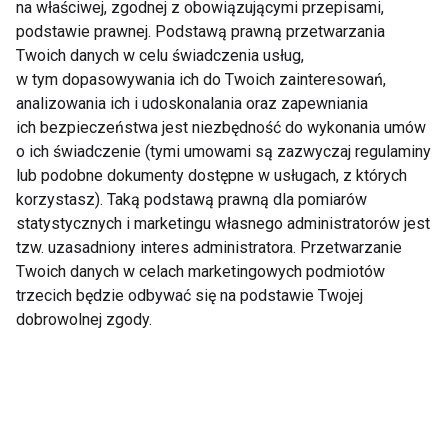
na właściwej, zgodnej z obowiązującymi przepisami,
podstawie prawnej. Podstawą prawną przetwarzania
Twoich danych w celu świadczenia usług,
w tym dopasowywania ich do Twoich zainteresowań,
analizowania ich i udoskonalania oraz zapewniania
ich bezpieczeństwa jest niezbędność do wykonania umów
o ich świadczenie (tymi umowami są zazwyczaj regulaminy
Jak woda działa na
Planujesz
organizm człowieka i
odchudzanie?
lub podobne dokumenty dostępne w usługach, z których
ile powinniśmy jej pić?
Przygotuj dobrze swój
korzystasz). Taką podstawą prawną dla pomiarów
organizm!
statystycznych i marketingu własnego administratorów jest
tzw. uzasadniony interes administratora. Przetwarzanie
Pokaż więcej
Twoich danych w celach marketingowych podmiotów
trzecich będzie odbywać się na podstawie Twojej
dobrowolnej zgody.
Zdrowie