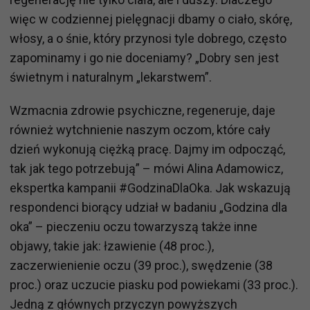
więc w codziennej pielęgnacji dbamy o ciało, skórę,
włosy, a o śnie, który przynosi tyle dobrego, często
zapominamy i go nie doceniamy? „Dobry sen jest
świetnym i naturalnym „lekarstwem”.
Wzmacnia zdrowie psychiczne, regeneruje, daje
również wytchnienie naszym oczom, które cały
dzień wykonują ciężką pracę. Dajmy im odpocząć,
tak jak tego potrzebują” – mówi Alina Adamowicz,
ekspertka kampanii #GodzinaDlaOka. Jak wskazują
respondenci biorący udział w badaniu „Godzina dla
oka” – pieczeniu oczu towarzyszą także inne
objawy, takie jak: łzawienie (48 proc.),
zaczerwienienie oczu (39 proc.), swędzenie (38
proc.) oraz uczucie piasku pod powiekami (33 proc.).
Jedną z głównych przyczyn powyższych