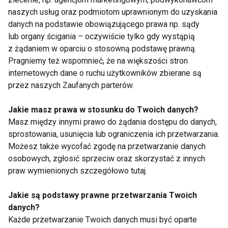
odpowiednim filtrem.
naszych usług oraz podmiotom uprawnionym do uzyskania
danych na podstawie obowiązującego prawa np. sądy
ORGANIZM
ZDROWIE
lub organy ścigania – oczywiście tylko gdy wystąpią
z żądaniem w oparciu o stosowną podstawę prawną.
Pragniemy też wspomnieć, że na większości stron
internetowych dane o ruchu użytkowników zbierane są
przez naszych Zaufanych parterów.
Organizm
Jakie masz prawa w stosunku do Twoich danych?
Masz między innymi prawo do żądania dostępu do danych,
sprostowania, usunięcia lub ograniczenia ich przetwarzania.
Możesz także wycofać zgodę na przetwarzanie danych
osobowych, zgłosić sprzeciw oraz skorzystać z innych
praw wymienionych szczegółowo tutaj.
Dania na bazie orkiszu
W jaki sposób
Jakie są podstawy prawne przetwarzania Twoich
pomogą wzmocnić
nawadniać organizm
danych?
twój organizm
latem poprzez
Każde przetwarzanie Twoich danych musi być oparte
odpowiednią dietę?