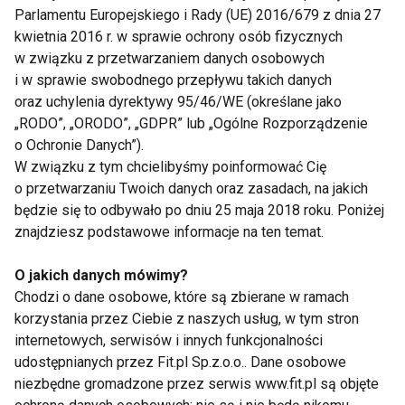
kupowanymi w aptekach, są oczywiście leki z grupy
Parlamentu Europejskiego i Rady (UE) 2016/679 z dnia 27
NLPZ, takie jak m.in. ibuprofen. Innym, równie
kwietnia 2016 r. w sprawie ochrony osób fizycznych
częstym, wyborem jest paracetamol. Co bardzo
w związku z przetwarzaniem danych osobowych
i w sprawie swobodnego przepływu takich danych
ważne, nie należy przekraczać zalecanej dawki leku.
oraz uchylenia dyrektywy 95/46/WE (określane jako
Warto pamiętać, że niektóre preparaty mogą się
„RODO”, „ORODO”, „GDPR” lub „Ogólne Rozporządzenie
różnić nazwą, a zawierać tę samą substancję
o Ochronie Danych”).
czynną – komentuje mgr farmacji Izabela Baj,
W związku z tym chcielibyśmy poinformować Cię
Dyrektor ds. Opieki farmaceutycznej Gemini Polska.
o przetwarzaniu Twoich danych oraz zasadach, na jakich
będzie się to odbywało po dniu 25 maja 2018 roku. Poniżej
Co jeszcze możemy zrobić, aby poradzić
znajdziesz podstawowe informacje na ten temat.
sobie z bólem?
O jakich danych mówimy?
Aby zminimalizować nasilenie bólu lub jemu
Chodzi o dane osobowe, które są zbierane w ramach
zapobiec warto:
korzystania przez Ciebie z naszych usług, w tym stron
• pozostać aktywnym – ból potrafi utrudnić
internetowych, serwisów i innych funkcjonalności
udostępnianych przez Fit.pl Sp.z.o.o.. Dane osobowe
wykonywanie wielu pozornie prostych czynności.
niezbędne gromadzone przez serwis www.fit.pl są objęte
Wówczas nie powinniśmy się jednak całkowicie