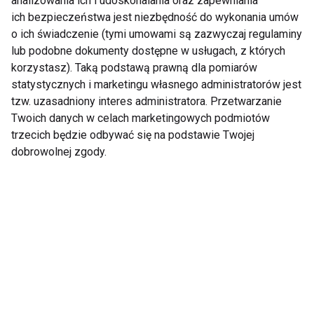
analizowania ich i udoskonalania oraz zapewniania
Pokaż więcej
ich bezpieczeństwa jest niezbędność do wykonania umów
o ich świadczenie (tymi umowami są zazwyczaj regulaminy
lub podobne dokumenty dostępne w usługach, z których
korzystasz). Taką podstawą prawną dla pomiarów
Zdrowie
statystycznych i marketingu własnego administratorów jest
tzw. uzasadniony interes administratora. Przetwarzanie
Twoich danych w celach marketingowych podmiotów
trzecich będzie odbywać się na podstawie Twojej
dobrowolnej zgody.
Niezbędne dla serca i
Ten problem może
mięśni. Dlaczego
dotyczyć nawet co
warto suplementować
piątej kobiety na
kwasy omega-3?
świecie. Lekarka:
Pacjentki często boją
się mówić o bólu
podczas stosunku