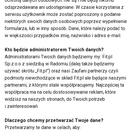
ochroną danych osobowych: nie są i nie będą nikomu
poddawać i w miarę możliwości nie rezygnować z
odsprzedawana ani udostępniane. W czasie korzystania z
dotychczas wykonywanych obowiązków;
serwisu użytkownik może zostać poproszony o podanie
• nie rezygnować z aktywności fizycznej – w obawie
niektórych swoich danych osobowych poprzez wypełnienie
przed nasileniem się bólu, często rezygnujemy
formularza, lub w inny sposób. Dane, które należy podać to
w większości przypadków imię, nazwisko i adres e-mail.
z aktywności fizycznej. Nie powinniśmy jednak tego
robić, ponieważ lekka aktywność może okazać się
Kto będzie administratorem Twoich danych?
bardzo pomocna w walce z bólem. Aby mieć
Administratorami Twoich danych będziemy my: Fit.pl
pewność, że sobie nie zaszkodzimy, należy udać się
Sp.z.o.o z siedzibą w Radomiu (dalej także będziemy
do specjalisty, który pomoże dobrać odpowiedni
używać skrótu „Fit.pl”) oraz nasi Zaufani partnerzy czyli
zestaw ćwiczeń;
podmioty niewchodzące w skład Fit.pl ale będące naszymi
partnerami, z którymi stale współpracujemy. Najczęściej ta
• stosować ćwiczenia oddechowe – wykonywanie
współpraca ma na celu dostosowywanie reklam, które
głębokich wdechów pozwala nam uspokoić się
widzisz na naszych stronach, do Twoich potrzeb
i przestać myśleć o bólu;
i zainteresowań.
• korzystać z technik relaksacyjnych – relaksacja
może zmniejszać dolegliwości bólowe. Przed
Dlaczego chcemy przetwarzać Twoje dane?
rozpoczęciem technik relaksacyjnych warto zadbać
Przetwarzamy te dane w celach, aby: