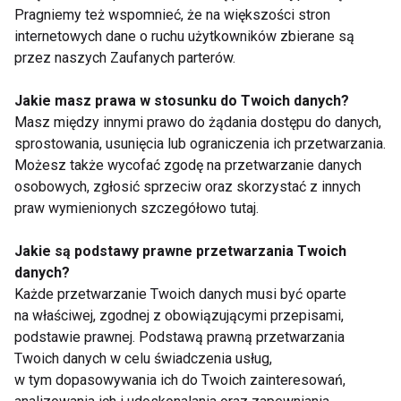
Pragniemy też wspomnieć, że na większości stron
internetowych dane o ruchu użytkowników zbierane są
przez naszych Zaufanych parterów.
Jakie masz prawa w stosunku do Twoich danych?
Bóle somatyczne jako
To jeszcze ból
Masz między innymi prawo do żądania dostępu do danych,
reakcja na silny stres:
menstruacyjny czy już
sprostowania, usunięcia lub ograniczenia ich przetwarzania.
mechanizmy, rodzaje i
endometrioza?
Możesz także wycofać zgodę na przetwarzanie danych
metody leczenia
osobowych, zgłosić sprzeciw oraz skorzystać z innych
praw wymienionych szczegółowo tutaj.
Jakie są podstawy prawne przetwarzania Twoich
danych?
Każde przetwarzanie Twoich danych musi być oparte
5 najczęstszych
Aktywność fizyczna
na właściwej, zgodnej z obowiązującymi przepisami,
błędów w ćwiczeniu,
zwiększa tolerancję na
podstawie prawnej. Podstawą prawną przetwarzania
które powodują ból
ból
Twoich danych w celu świadczenia usług,
w tym dopasowywania ich do Twoich zainteresowań,