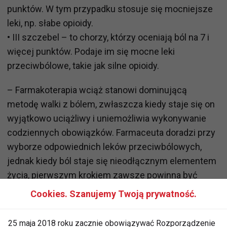
punktów. W tym przypadku stosuje się mocniejsze
leki, np. słabe opioidy.
• III szczebel – to chorzy, którzy oceniają ból na 7 i
więcej punktów. Podaje im się mocne leki
przeciwbólowe, takie jak silne opioidy.
– Farmakoterapia wciąż stanowi dominującą
metodę walki z bólem, zwłaszcza kiedy staje się on
wyjątkowo uciążliwy i uniemożliwia wykonywanie
codziennych obowiązków. Farmaceuta doradzi przy
wyborze odpowiednich leków przeciwbólowych,
jednak kiedy ból staje się nieodłącznym elementem
życia, pierwszym krokiem zawsze powinna być
wizyta u lekarza. To on pomoże znaleźć przyczynę
Cookies. Szanujemy Twoją prywatność.
bólu i dobierze odpowiednią metodę leczenia.
Najpopularniejszymi lekami przeciwbólowymi,
25 maja 2018 roku zacznie obowiązywać Rozporządzenie