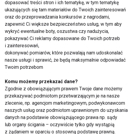
dopasować treści stron i ich tematykę, w tym tematykę
o odpowiednie otoczenie: odizolowanie się od
ukazujących się tam materiałów do Twoich zainteresowań
hałasu, wygodę i spokojną muzykę;
oraz do przeprowadzania konkursów z nagrodami,
• otaczać się ludźmi – pomimo tego, że osoby
zapewnić Ci większe bezpieczeństwo usług, w tym aby
zmagające się z nieustannym bólem mają mniejszą
wykryć ewentualne boty, oszustwa czy nadużycia,
ochotę na spotkania ze znajomymi, nie powinny
pokazywać Ci reklamy dopasowane do Twoich potrzeb
kategorycznie ich unikać. Wsparcie bliskich oraz
i zainteresowań,
dokonywać pomiarów, które pozwalają nam udoskonalać
dbanie o relacje z nimi ma bardzo istotną rolę w
nasze usługi i sprawić, że będą maksymalnie odpowiadać
procesie walki z bólem.
Twoim potrzebom
BÓL
ZDROWIE
Komu możemy przekazać dane?
Zgodnie z obowiązującym prawem Twoje dane możemy
przekazywać podmiotom przetwarzającym je na nasze
zlecenie, np. agencjom marketingowym, podwykonawcom
naszych usług oraz podmiotom uprawnionym do uzyskania
Ból
danych na podstawie obowiązującego prawa np. sądy
lub organy ścigania – oczywiście tylko gdy wystąpią
z żądaniem w oparciu o stosowną podstawę prawną.