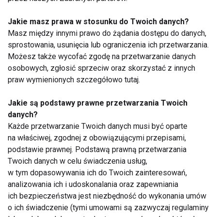
C, luteinę oraz cynk wspierają zdrowie oczu i
pomagają chronić je przed chorobami związanymi z
Jakie masz prawa w stosunku do Twoich danych?
wiekiem.
Masz między innymi prawo do żądania dostępu do danych,
sprostowania, usunięcia lub ograniczenia ich przetwarzania.
Prezbiopia to naturalny proces, który dotyka każdego
Możesz także wycofać zgodę na przetwarzanie danych
z nas wraz z wiekiem. Choć nie można jej uniknąć,
osobowych, zgłosić sprzeciw oraz skorzystać z innych
praw wymienionych szczegółowo tutaj.
odpowiednia korekcja wzroku, taka jak okulary
progresywne, oraz właściwa profilaktyka mogą
Jakie są podstawy prawne przetwarzania Twoich
znacząco poprawić komfort widzenia i jakość życia.
danych?
Regularne badania wzroku, zdrowa dieta i dbałość o
Każde przetwarzanie Twoich danych musi być oparte
oczy to kluczowe elementy, które pozwalają cieszyć
na właściwej, zgodnej z obowiązującymi przepisami,
się dobrym widzeniem przez wiele lat.
podstawie prawnej. Podstawą prawną przetwarzania
Twoich danych w celu świadczenia usług,
w tym dopasowywania ich do Twoich zainteresowań,
ZDROWIE
ZDROWE OCZY
analizowania ich i udoskonalania oraz zapewniania
ich bezpieczeństwa jest niezbędność do wykonania umów
o ich świadczenie (tymi umowami są zazwyczaj regulaminy