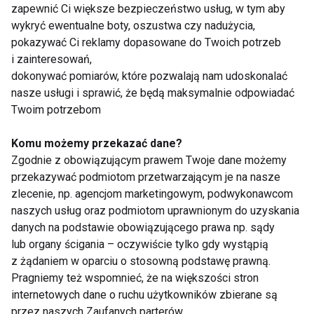
zapewnić Ci większe bezpieczeństwo usług, w tym aby
odpowiednia profilaktyka może znacząco poprawić
wykryć ewentualne boty, oszustwa czy nadużycia,
komfort widzenia. Regularne wizyty u okulisty lub
pokazywać Ci reklamy dopasowane do Twoich potrzeb
optometrysty pozwalają wcześnie wykrywać
i zainteresowań,
problemy ze wzrokiem i dobierać odpowiednią
dokonywać pomiarów, które pozwalają nam udoskonalać
nasze usługi i sprawić, że będą maksymalnie odpowiadać
korekcję.
Twoim potrzebom
Ważne jest także dbanie o właściwe oświetlenie w
Komu możemy przekazać dane?
miejscach pracy i odpoczynku. Dobre światło
Zgodnie z obowiązującym prawem Twoje dane możemy
zmniejsza wysiłek oczu i poprawia komfort
przekazywać podmiotom przetwarzającym je na nasze
widzenia. Warto również ograniczać czas spędzany
zlecenie, np. agencjom marketingowym, podwykonawcom
przed ekranem, stosując zasadę 20-20-20: co 20
naszych usług oraz podmiotom uprawnionym do uzyskania
minut patrzeć przez 20 sekund na obiekt oddalony o
danych na podstawie obowiązującego prawa np. sądy
lub organy ścigania – oczywiście tylko gdy wystąpią
około 6 metrów.
z żądaniem w oparciu o stosowną podstawę prawną.
Pragniemy też wspomnieć, że na większości stron
Zdrowa dieta również odgrywa kluczową rolę w
internetowych dane o ruchu użytkowników zbierane są
profilaktyce wzroku. Produkty bogate w witaminy A i
przez naszych Zaufanych parterów.