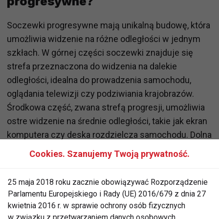
progresywne?
Soczewki progresywne mają unikalną budowę, która
umożliwia widzenie na różne odległości w jednym
szkłach. W górnej części soczewki znajduje się
strefa przeznaczona do widzenia na dalekie
odległości, idealna do prowadzenia samochodu,
oglądania telewizji czy podziwiania krajobrazów.
Środkowa część, zwana strefą progresji, umożliwia
ostre widzenie na średnie odległości, takie jak ekran
komputera czy deska rozdzielcza samochodu. Dolna
część soczewki odpowiada za widzenie z bliska, co
Cookies. Szanujemy Twoją prywatność.
sprawdza się podczas czytania lub pracy z drobnymi
przedmiotami.
25 maja 2018 roku zacznie obowiązywać Rozporządzenie
Parlamentu Europejskiego i Rady (UE) 2016/679 z dnia 27
Choć soczewki progresywne mają wiele zalet, ich
kwietnia 2016 r. w sprawie ochrony osób fizycznych
użytkowanie wymaga zmiany nawyków patrzenia.
w związku z przetwarzaniem danych osobowych