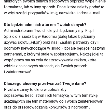
niektórych swoich danych osobowych poprzez wypełnienie
oczu i mózgu do nowych warunków widzenia.
formularza, lub w inny sposób. Dane, które należy podać to
w większości przypadków imię, nazwisko i adres e-mail.
Kluczowym elementem udanej adaptacji jest
odpowiedni dobór soczewek oraz profesjonalna
Kto będzie administratorem Twoich danych?
konsultacja ze specjalistą. Problemy z
Administratorami Twoich danych będziemy my: Fit.pl
przyzwyczajeniem się do okularów progresywnych
Sp.z.o.o z siedzibą w Radomiu (dalej także będziemy
często wynikają z błędów w badaniu wzroku,
używać skrótu „Fit.pl”) oraz nasi Zaufani partnerzy czyli
podmioty niewchodzące w skład Fit.pl ale będące naszymi
niewłaściwych pomiarów lub nieprecyzyjnego
partnerami, z którymi stale współpracujemy. Najczęściej ta
wykonania okularów. W przypadku jakichkolwiek
współpraca ma na celu dostosowywanie reklam, które
trudności warto skonsultować się z optometrystą
widzisz na naszych stronach, do Twoich potrzeb
lub okulistą, który pomoże znaleźć źródło problemu i
i zainteresowań.
zaproponuje odpowiednie rozwiązanie.
Dlaczego chcemy przetwarzać Twoje dane?
Jak dbać o wzrok po 40. roku
Przetwarzamy te dane w celach, aby:
życia?
dopasować treści stron i ich tematykę, w tym tematykę
ukazujących się tam materiałów do Twoich zainteresowań
oraz do przeprowadzania konkursów z nagrodami,
Prezbiopia jest naturalnym etapem życia, ale