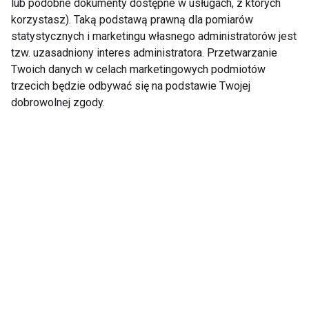
lub podobne dokumenty dostępne w usługach, z których
korzystasz). Taką podstawą prawną dla pomiarów
Zdrowie
statystycznych i marketingu własnego administratorów jest
tzw. uzasadniony interes administratora. Przetwarzanie
Twoich danych w celach marketingowych podmiotów
trzecich będzie odbywać się na podstawie Twojej
dobrowolnej zgody.
Niezbędne dla serca i
Ten problem może
mięśni. Dlaczego
dotyczyć nawet co
warto suplementować
piątej kobiety na
kwasy omega-3?
świecie. Lekarka:
Pacjentki często boją
się mówić o bólu
podczas stosunku
Mounjaro vs Ozempic
Otyłość to choroba, a