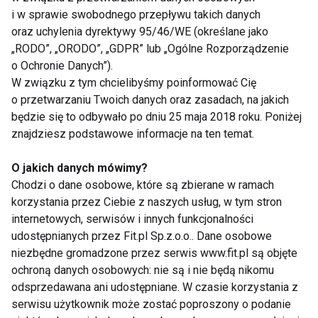
Kluczowe jest ograniczenie ruchów horyzontalnych
i w sprawie swobodnego przepływu takich danych
oczu i zastąpienie ich delikatnymi ruchami głowy.
oraz uchylenia dyrektywy 95/46/WE (określane jako
„RODO”, „ORODO”, „GDPR” lub „Ogólne Rozporządzenie
Początkowo może to sprawiać trudności, ale z
o Ochronie Danych”).
czasem użytkownicy przyzwyczajają się do nowego
W związku z tym chcielibyśmy poinformować Cię
sposobu widzenia.
o przetwarzaniu Twoich danych oraz zasadach, na jakich
będzie się to odbywało po dniu 25 maja 2018 roku. Poniżej
Adaptacja do okularów
znajdziesz podstawowe informacje na ten temat.
progresywnych – co warto
wiedzieć?
O jakich danych mówimy?
Chodzi o dane osobowe, które są zbierane w ramach
korzystania przez Ciebie z naszych usług, w tym stron
Proces przyzwyczajania się do okularów
internetowych, serwisów i innych funkcjonalności
progresywnych może trwać od kilku dni do dwóch
udostępnianych przez Fit.pl Sp.z.o.o.. Dane osobowe
tygodni. W tym czasie użytkownicy mogą
niezbędne gromadzone przez serwis www.fit.pl są objęte
doświadczać pewnych trudności, takich jak delikatne
ochroną danych osobowych: nie są i nie będą nikomu
„pływanie” obrazu czy problemy z równowagą.
odsprzedawana ani udostępniane. W czasie korzystania z
serwisu użytkownik może zostać poproszony o podanie
Objawy te są jednak naturalnym efektem adaptacji