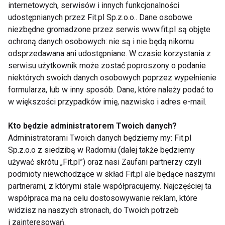
internetowych, serwisów i innych funkcjonalności
udostępnianych przez Fit.pl Sp.z.o.o.. Dane osobowe
I o tym przede wszystkim należy pamiętać w
niezbędne gromadzone przez serwis www.fit.pl są objęte
Światowym Dniu Chorego.
ochroną danych osobowych: nie są i nie będą nikomu
odsprzedawana ani udostępniane. W czasie korzystania z
* Według badania Czas na Polki - zrealizowanego
serwisu użytkownik może zostać poproszony o podanie
przez 4P research mix na zleceni Grupy LuxMed
niektórych swoich danych osobowych poprzez wypełnienie
formularza, lub w inny sposób. Dane, które należy podać to
w większości przypadków imię, nazwisko i adres e-mail.
www.zdrowie.fit.pl
Kto będzie administratorem Twoich danych?
Administratorami Twoich danych będziemy my: Fit.pl
STAN ZDROWIA
CHOROBY
ZDROWIE
Sp.z.o.o z siedzibą w Radomiu (dalej także będziemy
używać skrótu „Fit.pl”) oraz nasi Zaufani partnerzy czyli
podmioty niewchodzące w skład Fit.pl ale będące naszymi
partnerami, z którymi stale współpracujemy. Najczęściej ta
współpraca ma na celu dostosowywanie reklam, które
Stan zdrowia
widzisz na naszych stronach, do Twoich potrzeb
i zainteresowań.