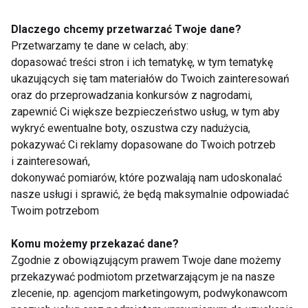
Dlaczego chcemy przetwarzać Twoje dane?
Przetwarzamy te dane w celach, aby:
dopasować treści stron i ich tematykę, w tym tematykę
ukazujących się tam materiałów do Twoich zainteresowań
oraz do przeprowadzania konkursów z nagrodami,
Ćwiczenia dla dawców
Żyj zdrowo
zapewnić Ci większe bezpieczeństwo usług, w tym aby
narządów
wykryć ewentualne boty, oszustwa czy nadużycia,
pokazywać Ci reklamy dopasowane do Twoich potrzeb
i zainteresowań,
dokonywać pomiarów, które pozwalają nam udoskonalać
nasze usługi i sprawić, że będą maksymalnie odpowiadać
Twoim potrzebom
Elektroniczny strażnik
Komu możemy przekazać dane?
zdrowia
Zgodnie z obowiązującym prawem Twoje dane możemy
przekazywać podmiotom przetwarzającym je na nasze
zlecenie, np. agencjom marketingowym, podwykonawcom
Pokaż więcej