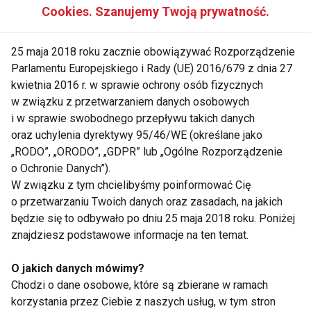
chorób przewlekłych.
Cookies. Szanujemy Twoją prywatność.
68% kobiet zgadza się, że stwierdzeniem „
Dieta
,
25 maja 2018 roku zacznie obowiązywać Rozporządzenie
ruch czy badania nie uchronią mnie przed
Parlamentu Europejskiego i Rady (UE) 2016/679 z dnia 27
chorobami, które są mi przeznaczone”!
kwietnia 2016 r. w sprawie ochrony osób fizycznych
w związku z przetwarzaniem danych osobowych
i w sprawie swobodnego przepływu takich danych
Jeden procent mniej popiera zdanie - „Tyle rzeczy
oraz uchylenia dyrektywy 95/46/WE (określane jako
może zaszkodzić zdrowiu, że przestałem się tym
„RODO”, „ORODO”, „GDPR” lub „Ogólne Rozporządzenie
przejmować”.
o Ochronie Danych”).
W związku z tym chcielibyśmy poinformować Cię
Takie podejście do profilaktyki jest bardzo
o przetwarzaniu Twoich danych oraz zasadach, na jakich
będzie się to odbywało po dniu 25 maja 2018 roku. Poniżej
niepokojące. Oznacza to, że wiele osób nadal
znajdziesz podstawowe informacje na ten temat.
podważa przekonanie, że możemy skutecznie
chronić swoje zdrowie. A przecież wiara we własne
O jakich danych mówimy?
możliwości to podstawa motywacji prowadzenia
Chodzi o dane osobowe, które są zbierane w ramach
zdrowego stylu życia.
korzystania przez Ciebie z naszych usług, w tym stron