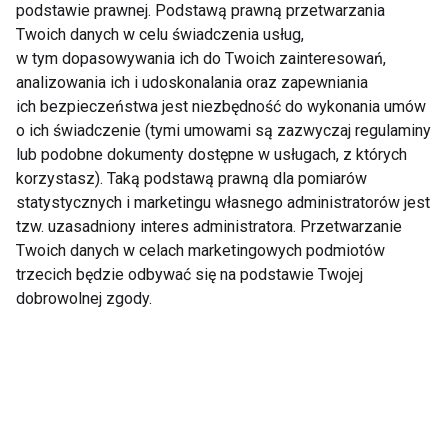
podstawie prawnej. Podstawą prawną przetwarzania
Twoich danych w celu świadczenia usług,
Niepozorne objawy,
Aktywność fizyczna
w tym dopasowywania ich do Twoich zainteresowań,
których nie warto
istotnym elementem
analizowania ich i udoskonalania oraz zapewniania
ignorować
profilaktyki chorób
ich bezpieczeństwa jest niezbędność do wykonania umów
serca
o ich świadczenie (tymi umowami są zazwyczaj regulaminy
lub podobne dokumenty dostępne w usługach, z których
korzystasz). Taką podstawą prawną dla pomiarów
statystycznych i marketingu własnego administratorów jest
tzw. uzasadniony interes administratora. Przetwarzanie
Twoich danych w celach marketingowych podmiotów
trzecich będzie odbywać się na podstawie Twojej
Choroba Hashimoto -
Zapalenie Pęcherza:
pierwsze objawy
Objawy, Przyczyny i
dobrowolnej zgody.
Skuteczne Metody
Leczenia