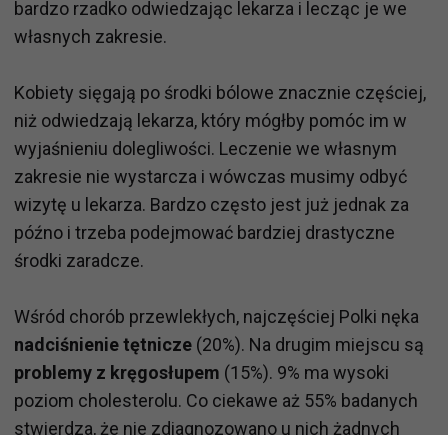
bardzo rzadko odwiedzając lekarza i lecząc je we
własnych zakresie.
Kobiety sięgają po środki bólowe znacznie częściej,
niż odwiedzają lekarza, który mógłby pomóc im w
wyjaśnieniu dolegliwości. Leczenie we własnym
zakresie nie wystarcza i wówczas musimy odbyć
wizytę u lekarza. Bardzo często jest już jednak za
późno i trzeba podejmować bardziej drastyczne
środki zaradcze.
Wśród chorób przewlekłych, najczęściej Polki nęka
nadciśnienie tętnicze
(20%). Na drugim miejscu są
problemy z kręgosłupem
(15%). 9% ma wysoki
poziom cholesterolu. Co ciekawe aż 55% badanych
stwierdza, że nie zdiagnozowano u nich żadnych