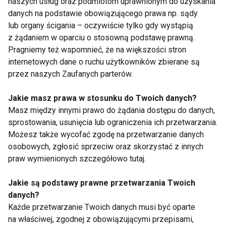
naszych usług oraz podmiotom uprawnionym do uzyskania
danych na podstawie obowiązującego prawa np. sądy
lub organy ścigania – oczywiście tylko gdy wystąpią
z żądaniem w oparciu o stosowną podstawę prawną.
Choroby
Pragniemy też wspomnieć, że na większości stron
internetowych dane o ruchu użytkowników zbierane są
przez naszych Zaufanych parterów.
Jakie masz prawa w stosunku do Twoich danych?
Masz między innymi prawo do żądania dostępu do danych,
sprostowania, usunięcia lub ograniczenia ich przetwarzania.
Możesz także wycofać zgodę na przetwarzanie danych
Światowy Dzień
Mikstura
osobowych, zgłosić sprzeciw oraz skorzystać z innych
Cukrzycy, czyli co
oczyszczająca według
praw wymienionych szczegółowo tutaj.
warto wiedzieć o tej
przepisu Józefa
chorobie
Słoneckiego – Sekret
Jakie są podstawy prawne przetwarzania Twoich
zdrowia czy
danych?
kontrowersyjna
Każde przetwarzanie Twoich danych musi być oparte
metoda?
na właściwej, zgodnej z obowiązującymi przepisami,