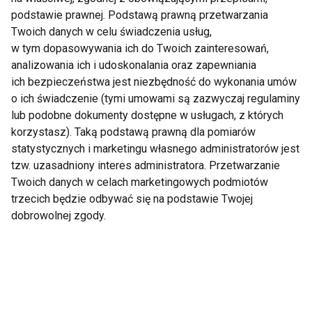
podstawie prawnej. Podstawą prawną przetwarzania
Twoich danych w celu świadczenia usług,
w tym dopasowywania ich do Twoich zainteresowań,
Czy jedzenie po 20:00
Dlaczego po sałatce
analizowania ich i udoskonalania oraz zapewniania
naprawdę tuczy?
nadal jesteś głodny?
ich bezpieczeństwa jest niezbędność do wykonania umów
Dietetyk wyjaśnia, co
Dietetyk wyjaśnia
o ich świadczenie (tymi umowami są zazwyczaj regulaminy
mówi nauka
najczęstsze błędy
lub podobne dokumenty dostępne w usługach, z których
podczas odchudzania
korzystasz). Taką podstawą prawną dla pomiarów
statystycznych i marketingu własnego administratorów jest
tzw. uzasadniony interes administratora. Przetwarzanie
Twoich danych w celach marketingowych podmiotów
trzecich będzie odbywać się na podstawie Twojej
Lody codziennie?
5 produktów, które
dobrowolnej zgody.
Dietetyk mówi, kiedy
latem odwadniają
to naprawdę nie jest
bardziej, niż myślisz
problem