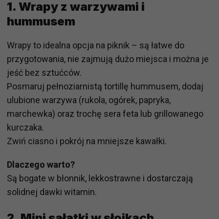
1.
Wrapy z warzywami i
hummusem
Wrapy to idealna opcja na piknik – są łatwe do
przygotowania, nie zajmują dużo miejsca i można je
jeść bez sztućców.
Posmaruj pełnoziarnistą tortillę hummusem, dodaj
ulubione warzywa (rukola, ogórek, papryka,
marchewka) oraz trochę sera feta lub grillowanego
kurczaka.
Zwiń ciasno i pokrój na mniejsze kawałki.
Dlaczego warto?
Są bogate w błonnik, lekkostrawne i dostarczają
solidnej dawki witamin.
2.
Mini sałatki w słoikach