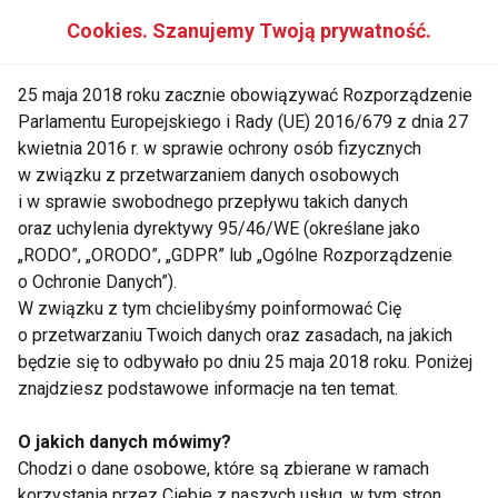
limonki lub polać odrobiną miodu.
Cookies. Szanujemy Twoją prywatność.
Dlaczego warto?
Owocowe szaszłyki są lekkie, nawodniają organizm i
25 maja 2018 roku zacznie obowiązywać Rozporządzenie
dostarczają naturalnych cukrów dla energii.
Parlamentu Europejskiego i Rady (UE) 2016/679 z dnia 27
kwietnia 2016 r. w sprawie ochrony osób fizycznych
5.
Domowe batoniki musli
w związku z przetwarzaniem danych osobowych
i w sprawie swobodnego przepływu takich danych
oraz uchylenia dyrektywy 95/46/WE (określane jako
Idealne, gdy podczas pikniku najdzie ochota na coś
„RODO”, „ORODO”, „GDPR” lub „Ogólne Rozporządzenie
słodkiego, ale w zdrowej wersji.
o Ochronie Danych”).
Wymieszaj płatki owsiane, orzechy, pestki, suszone
W związku z tym chcielibyśmy poinformować Cię
owoce i miód. Uformuj batony i schłodź w lodówce
o przetwarzaniu Twoich danych oraz zasadach, na jakich
przed wyjazdem.
będzie się to odbywało po dniu 25 maja 2018 roku. Poniżej
znajdziesz podstawowe informacje na ten temat.
Dlaczego warto?
To naturalna przekąska bez dodatku rafinowanego
O jakich danych mówimy?
Chodzi o dane osobowe, które są zbierane w ramach
cukru, pełna błonnika i wartościowych tłuszczów.
korzystania przez Ciebie z naszych usług, w tym stron