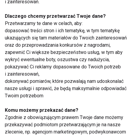
i zainteresowań.
Dlaczego chcemy przetwarzać Twoje dane?
Przetwarzamy te dane w celach, aby:
dopasować treści stron i ich tematykę, w tym tematykę
ukazujących się tam materiałów do Twoich zainteresowań
Dlaczego po obiedzie
Jedzenie oczami. Jak
oraz do przeprowadzania konkursów z nagrodami,
chce ci się spać?
kolor talerza wpływa
zapewnić Ci większe bezpieczeństwo usług, w tym aby
Dietetyk wyjaśnia 7
na apetyt?
najczęstszych
wykryć ewentualne boty, oszustwa czy nadużycia,
przyczyn
pokazywać Ci reklamy dopasowane do Twoich potrzeb
i zainteresowań,
dokonywać pomiarów, które pozwalają nam udoskonalać
nasze usługi i sprawić, że będą maksymalnie odpowiadać
Twoim potrzebom
Zmęczenie po urlopie
Aromatyczna
Komu możemy przekazać dane?
– dlaczego zamiast
pielęgnacja ciała
Zgodnie z obowiązującym prawem Twoje dane możemy
energii wraca
latem w trendzie
przekazywać podmiotom przetwarzającym je na nasze
frustracja?
sensory beauty -
zlecenie, np. agencjom marketingowym, podwykonawcom
troska o skórę i