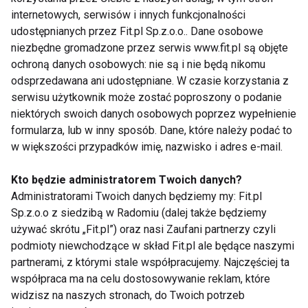
internetowych, serwisów i innych funkcjonalności
Piknik w zdrowym stylu
udostępnianych przez Fit.pl Sp.z.o.o.. Dane osobowe
niezbędne gromadzone przez serwis www.fit.pl są objęte
Przygotowując przekąski na majówkę, warto
ochroną danych osobowych: nie są i nie będą nikomu
wybierać produkty sezonowe, lekkostrawne i bogate
odsprzedawana ani udostępniane. W czasie korzystania z
w składniki odżywcze. Dzięki temu połączysz
serwisu użytkownik może zostać poproszony o podanie
przyjemność jedzenia z troską o zdrowie i dobre
niektórych swoich danych osobowych poprzez wypełnienie
samopoczucie.
formularza, lub w inny sposób. Dane, które należy podać to
w większości przypadków imię, nazwisko i adres e-mail.
Smacznego piknikowania!
Kto będzie administratorem Twoich danych?
AKTUALNOŚCI
DIETA
Administratorami Twoich danych będziemy my: Fit.pl
Sp.z.o.o z siedzibą w Radomiu (dalej także będziemy
używać skrótu „Fit.pl”) oraz nasi Zaufani partnerzy czyli
podmioty niewchodzące w skład Fit.pl ale będące naszymi
partnerami, z którymi stale współpracujemy. Najczęściej ta
Aktualności
współpraca ma na celu dostosowywanie reklam, które
widzisz na naszych stronach, do Twoich potrzeb