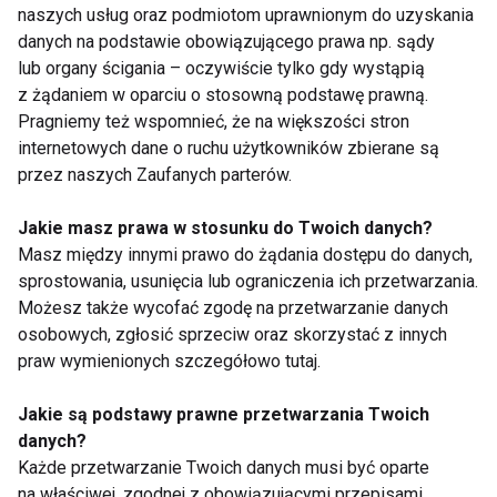
przyjemność dla
naszych usług oraz podmiotom uprawnionym do uzyskania
Pokaż więcej
zmysłów
danych na podstawie obowiązującego prawa np. sądy
lub organy ścigania – oczywiście tylko gdy wystąpią
z żądaniem w oparciu o stosowną podstawę prawną.
Pragniemy też wspomnieć, że na większości stron
Dieta
internetowych dane o ruchu użytkowników zbierane są
przez naszych Zaufanych parterów.
Jakie masz prawa w stosunku do Twoich danych?
Masz między innymi prawo do żądania dostępu do danych,
sprostowania, usunięcia lub ograniczenia ich przetwarzania.
Możesz także wycofać zgodę na przetwarzanie danych
osobowych, zgłosić sprzeciw oraz skorzystać z innych
Mrożone jogurtowe
Chłodnik proteinowy z
praw wymienionych szczegółowo tutaj.
batoniki z owocami –
pieczonych buraków i
zdrowy deser bez
skyru – lekki obiad na
Jakie są podstawy prawne przetwarzania Twoich
cukru, który
upalne dni
danych?
pokochasz tego lata
Każde przetwarzanie Twoich danych musi być oparte
na właściwej, zgodnej z obowiązującymi przepisami,