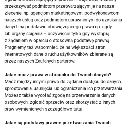
znalezieniem czasu na dłuższe treningi czy
przekazywać podmiotom przetwarzającym je na nasze
zlecenie, np. agencjom marketingowym, podwykonawcom
medytację – 11 minut może być Twoim początkiem
naszych usług oraz podmiotom uprawnionym do uzyskania
zmiany. W świecie nadmiaru bodźców i presji
danych na podstawie obowiązującego prawa np. sądy
produktywności, ta metoda przypomina, że
czasem
lub organy ścigania – oczywiście tylko gdy wystąpią
mniej znaczy więcej
.
z żądaniem w oparciu o stosowną podstawę prawną.
Pragniemy też wspomnieć, że na większości stron
AKTUALNOŚCI
ĆWICZENIA
internetowych dane o ruchu użytkowników zbierane są
przez naszych Zaufanych parterów.
Jakie masz prawa w stosunku do Twoich danych?
Masz między innymi prawo do żądania dostępu do danych,
Aktualności
sprostowania, usunięcia lub ograniczenia ich przetwarzania.
Możesz także wycofać zgodę na przetwarzanie danych
osobowych, zgłosić sprzeciw oraz skorzystać z innych
praw wymienionych szczegółowo tutaj.
Jakie są podstawy prawne przetwarzania Twoich