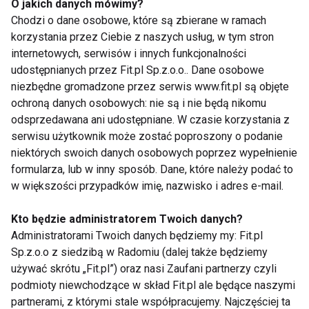
O jakich danych mówimy?
regularność i jakość skupienia
.
Chodzi o dane osobowe, które są zbierane w ramach
korzystania przez Ciebie z naszych usług, w tym stron
Dla kogo?
internetowych, serwisów i innych funkcjonalności
udostępnianych przez Fit.pl Sp.z.o.o.. Dane osobowe
Joga 11-minutowa to metoda polecana:
niezbędne gromadzone przez serwis www.fit.pl są objęte
ochroną danych osobowych: nie są i nie będą nikomu
osobom żyjącym w ciągłym biegu,
odsprzedawana ani udostępniane. W czasie korzystania z
pracującym przy komputerze (jako
serwisu użytkownik może zostać poproszony o podanie
„przerwa aktywna” w ciągu dnia),
niektórych swoich danych osobowych poprzez wypełnienie
formularza, lub w inny sposób. Dane, które należy podać to
osobom początkującym, które obawiają
w większości przypadków imię, nazwisko i adres e-mail.
się, że joga jest „za trudna”,
osobom zmagającym się z lękiem,
Kto będzie administratorem Twoich danych?
Administratorami Twoich danych będziemy my: Fit.pl
napięciem, bezsennością.
Sp.z.o.o z siedzibą w Radomiu (dalej także będziemy
używać skrótu „Fit.pl”) oraz nasi Zaufani partnerzy czyli
Może być też doskonałym uzupełnieniem
podmioty niewchodzące w skład Fit.pl ale będące naszymi
tradycyjnych praktyk – jako poranny rytuał lub
partnerami, z którymi stale współpracujemy. Najczęściej ta
wieczorne wyciszenie.