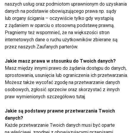
naszych usług oraz podmiotom uprawnionym do uzyskania
danych na podstawie obowiązującego prawa np. sądy
lub organy ścigania – oczywiście tylko gdy wystąpią
Ten problem może
Mounjaro vs Ozempic
z żądaniem w oparciu o stosowną podstawę prawną.
dotyczyć nawet co
– różnice, skuteczność
Pragniemy też wspomnieć, że na większości stron
piątej kobiety na
i co wybrać?
internetowych dane o ruchu użytkowników zbierane są
świecie. Lekarka:
przez naszych Zaufanych parterów.
Pacjentki często boją
się mówić o bólu
Jakie masz prawa w stosunku do Twoich danych?
podczas stosunku
Masz między innymi prawo do żądania dostępu do danych,
sprostowania, usunięcia lub ograniczenia ich przetwarzania.
Możesz także wycofać zgodę na przetwarzanie danych
Otyłość to choroba, a
Wybieramykolagen.pl
osobowych, zgłosić sprzeciw oraz skorzystać z innych
nie brak silnej woli. Co
z formułą Kolagen
praw wymienionych szczegółowo tutaj.
mówią eksperci?
13000 Stawy i Skóra
Jakie są podstawy prawne przetwarzania Twoich
danych?
Pokaż więcej
Każde przetwarzanie Twoich danych musi być oparte
na właściwej, zgodnej z obowiązującymi przepisami,