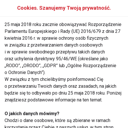
Cookies. Szanujemy Twoją prywatność.
AKTUALNOŚCI
ZDROWIE
FIT LIGHT
25 maja 2018 roku zacznie obowiązywać Rozporządzenie
Parlamentu Europejskiego i Rady (UE) 2016/679 z dnia 27
kwietnia 2016 r. w sprawie ochrony osób fizycznych
w związku z przetwarzaniem danych osobowych
Aktualności
i w sprawie swobodnego przepływu takich danych
oraz uchylenia dyrektywy 95/46/WE (określane jako
„RODO”, „ORODO”, „GDPR” lub „Ogólne Rozporządzenie
o Ochronie Danych”).
W związku z tym chcielibyśmy poinformować Cię
o przetwarzaniu Twoich danych oraz zasadach, na jakich
będzie się to odbywało po dniu 25 maja 2018 roku. Poniżej
znajdziesz podstawowe informacje na ten temat.
Dlaczego po obiedzie
Jedzenie oczami. Jak
chce ci się spać?
kolor talerza wpływa
O jakich danych mówimy?
Dietetyk wyjaśnia 7
na apetyt?
najczęstszych
Chodzi o dane osobowe, które są zbierane w ramach
przyczyn
korzystania przez Ciebie z naszych usług, w tym stron