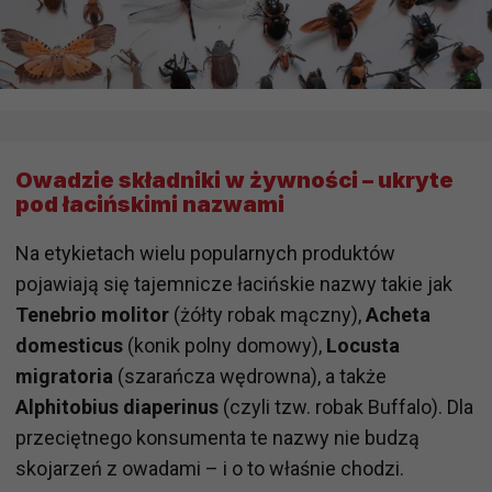
Owadzie składniki w żywności – ukryte
pod łacińskimi nazwami
Na etykietach wielu popularnych produktów
pojawiają się tajemnicze łacińskie nazwy takie jak
Tenebrio molitor
(żółty robak mączny),
Acheta
domesticus
(konik polny domowy),
Locusta
migratoria
(szarańcza wędrowna), a także
Alphitobius diaperinus
(czyli tzw. robak Buffalo). Dla
przeciętnego konsumenta te nazwy nie budzą
skojarzeń z owadami – i o to właśnie chodzi.