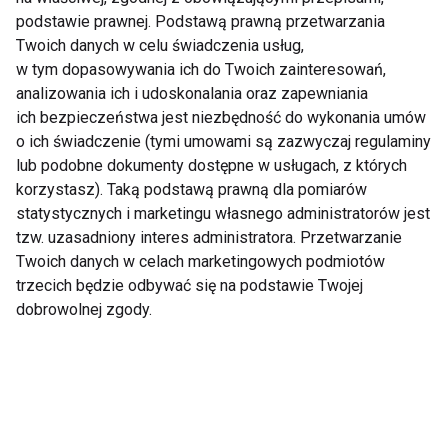
podstawie prawnej. Podstawą prawną przetwarzania
Twoich danych w celu świadczenia usług,
Nie przegap nowości ze
w tym dopasowywania ich do Twoich zainteresowań,
analizowania ich i udoskonalania oraz zapewniania
świata FIT!
ich bezpieczeństwa jest niezbędność do wykonania umów
o ich świadczenie (tymi umowami są zazwyczaj regulaminy
Zapisz się do naszego newslettera
lub podobne dokumenty dostępne w usługach, z których
korzystasz). Taką podstawą prawną dla pomiarów
statystycznych i marketingu własnego administratorów jest
tzw. uzasadniony interes administratora. Przetwarzanie
Wyrażam zgodę na otrzymywanie informacji
Twoich danych w celach marketingowych podmiotów
handlowej drogą elektroniczną na podany adres e-mail
trzecich będzie odbywać się na podstawie Twojej
przez FIT.PL. Więcej informacji znajdziesz w Polityce
dobrowolnej zgody.
Prywatności.
ZAPISZ SIĘ