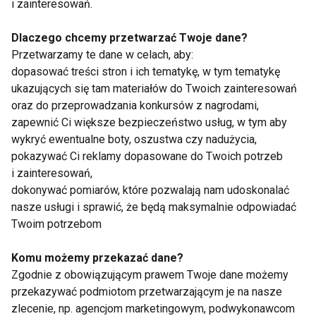
i zainteresowań.
Dlaczego chcemy przetwarzać Twoje dane?
Przetwarzamy te dane w celach, aby:
Klinika Implantologii -
Jakie zabiegi
dopasować treści stron i ich tematykę, w tym tematykę
nowoczesne
stomatologiczne
ukazujących się tam materiałów do Twoich zainteresowań
rozwiązania dla
pomogą Ci zadbać o
oraz do przeprowadzania konkursów z nagrodami,
zdrowego i pięknego
piękny uśmiech?
zapewnić Ci większe bezpieczeństwo usług, w tym aby
uśmiechu
wykryć ewentualne boty, oszustwa czy nadużycia,
pokazywać Ci reklamy dopasowane do Twoich potrzeb
i zainteresowań,
dokonywać pomiarów, które pozwalają nam udoskonalać
nasze usługi i sprawić, że będą maksymalnie odpowiadać
Chiropraktyka i
Niezbędne dla serca i
Twoim potrzebom
biorezonans – kiedy
mięśni. Dlaczego
warto z nich
warto suplementować
Komu możemy przekazać dane?
skorzystać?
kwasy omega-3?
Zgodnie z obowiązującym prawem Twoje dane możemy
Holistyczne podejście
przekazywać podmiotom przetwarzającym je na nasze
do zdrowia w
Krakowie
zlecenie, np. agencjom marketingowym, podwykonawcom