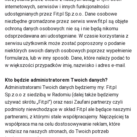
internetowych, serwisów i innych funkcjonalności
udostępnianych przez Fit.pl Sp.z.o.o.. Dane osobowe
niezbędne gromadzone przez serwis www.fit.pl są objęte
ochroną danych osobowych: nie są i nie będą nikomu
odsprzedawana ani udostępniane. W czasie korzystania z
Zmęczenie po urlopie
Aromatyczna
serwisu użytkownik może zostać poproszony o podanie
– dlaczego zamiast
pielęgnacja ciała
niektórych swoich danych osobowych poprzez wypełnienie
energii wraca
latem w trendzie
formularza, lub w inny sposób. Dane, które należy podać to
frustracja?
sensory beauty -
w większości przypadków imię, nazwisko i adres e-mail.
troska o skórę i
przyjemność dla
Pokaż więcej
zmysłów
Kto będzie administratorem Twoich danych?
Administratorami Twoich danych będziemy my: Fit.pl
Sp.z.o.o z siedzibą w Radomiu (dalej także będziemy
używać skrótu „Fit.pl”) oraz nasi Zaufani partnerzy czyli
Zdrowie
podmioty niewchodzące w skład Fit.pl ale będące naszymi
partnerami, z którymi stale współpracujemy. Najczęściej ta
współpraca ma na celu dostosowywanie reklam, które
widzisz na naszych stronach, do Twoich potrzeb