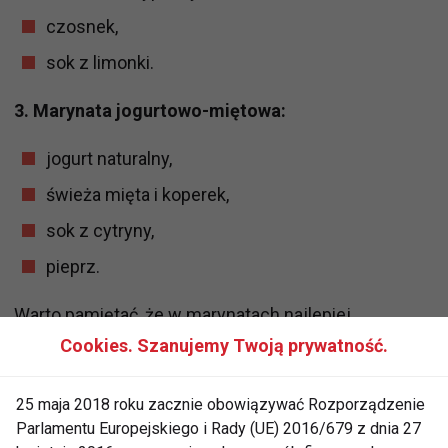
czosnek,
sok z limonki.
3. Marynata jogurtowo-miętowa:
jogurt naturalny,
świeża mięta i koperek,
sok z cytryny,
pieprz.
Warto pamiętać, że w marynatach najlepiej
ograniczyć sól – jej rolę z powodzeniem przejmą
Cookies. Szanujemy Twoją prywatność.
zioła i naturalne przyprawy.
25 maja 2018 roku zacznie obowiązywać Rozporządzenie
Warzywa z grilla – nie tylko dodatek
Parlamentu Europejskiego i Rady (UE) 2016/679 z dnia 27