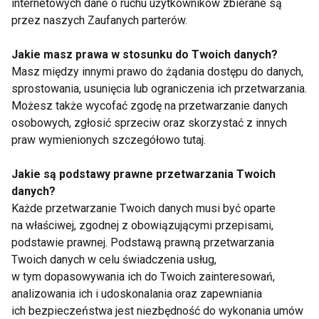
internetowych dane o ruchu użytkowników zbierane są
przez naszych Zaufanych parterów.
Dlaczego po obiedzie
Jedzenie oczami. Jak
chce ci się spać?
kolor talerza wpływa
Jakie masz prawa w stosunku do Twoich danych?
Dietetyk wyjaśnia 7
na apetyt?
najczęstszych
Masz między innymi prawo do żądania dostępu do danych,
przyczyn
sprostowania, usunięcia lub ograniczenia ich przetwarzania.
Możesz także wycofać zgodę na przetwarzanie danych
osobowych, zgłosić sprzeciw oraz skorzystać z innych
praw wymienionych szczegółowo tutaj.
Jakie są podstawy prawne przetwarzania Twoich
Zmęczenie po urlopie
Aromatyczna
danych?
– dlaczego zamiast
pielęgnacja ciała
Każde przetwarzanie Twoich danych musi być oparte
energii wraca
latem w trendzie
na właściwej, zgodnej z obowiązującymi przepisami,
frustracja?
sensory beauty -
troska o skórę i
podstawie prawnej. Podstawą prawną przetwarzania
przyjemność dla
Pokaż więcej
Twoich danych w celu świadczenia usług,
zmysłów
w tym dopasowywania ich do Twoich zainteresowań,
analizowania ich i udoskonalania oraz zapewniania
ich bezpieczeństwa jest niezbędność do wykonania umów