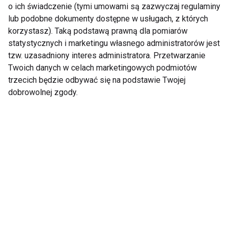
o ich świadczenie (tymi umowami są zazwyczaj regulaminy
Dieta
lub podobne dokumenty dostępne w usługach, z których
korzystasz). Taką podstawą prawną dla pomiarów
statystycznych i marketingu własnego administratorów jest
tzw. uzasadniony interes administratora. Przetwarzanie
Twoich danych w celach marketingowych podmiotów
trzecich będzie odbywać się na podstawie Twojej
dobrowolnej zgody.
Mrożone jogurtowe
Chłodnik proteinowy z
batoniki z owocami –
pieczonych buraków i
zdrowy deser bez
skyru – lekki obiad na
cukru, który
upalne dni
pokochasz tego lata
Czy jedzenie po 20:00
Dlaczego po sałatce