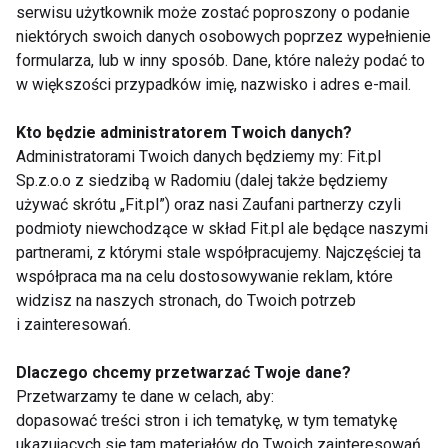
naturalnego czy musztardy. Świeże sałatki z
serwisu użytkownik może zostać poproszony o podanie
niektórych swoich danych osobowych poprzez wypełnienie
młodych warzyw, rukoli, szpinaku baby czy
formularza, lub w inny sposób. Dane, które należy podać to
pomidorów doskonale równoważą kaloryczne dania
w większości przypadków imię, nazwisko i adres e-mail.
z rusztu.
Kto będzie administratorem Twoich danych?
Przykład: prosta sałatka z grillowaną cukinią,
Administratorami Twoich danych będziemy my: Fit.pl
pomidorkami koktajlowymi, listkami bazylii i
Sp.z.o.o z siedzibą w Radomiu (dalej także będziemy
dressingiem z oliwy i soku z cytryny. Świetnie
używać skrótu „Fit.pl”) oraz nasi Zaufani partnerzy czyli
sprawdzi się jako dodatek do ryb i drobiu.
podmioty niewchodzące w skład Fit.pl ale będące naszymi
partnerami, z którymi stale współpracujemy. Najczęściej ta
Zdrowe grillowanie to nie wyrzeczenia, a świadome
współpraca ma na celu dostosowywanie reklam, które
widzisz na naszych stronach, do Twoich potrzeb
wybory: świeże sezonowe zioła zamiast gotowych
i zainteresowań.
przypraw, domowe marynaty bez konserwantów i
duża ilość kolorowych warzyw. Dzięki temu dania z
Dlaczego chcemy przetwarzać Twoje dane?
grilla nie tylko smakują lepiej, ale także wspierają
Przetwarzamy te dane w celach, aby:
nasze zdrowie i dobre samopoczucie.
dopasować treści stron i ich tematykę, w tym tematykę
ukazujących się tam materiałów do Twoich zainteresowań