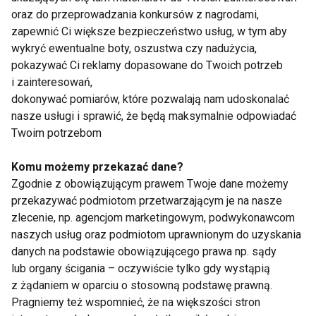
Grill może być lekki, aromatyczny i pełen smaku –
oraz do przeprowadzania konkursów z nagrodami,
wystarczy, że pozwolimy naturze grać główną rolę
zapewnić Ci większe bezpieczeństwo usług, w tym aby
wykryć ewentualne boty, oszustwa czy nadużycia,
na naszym talerzu.
pokazywać Ci reklamy dopasowane do Twoich potrzeb
i zainteresowań,
AKTUALNOŚCI
DIETA
dokonywać pomiarów, które pozwalają nam udoskonalać
nasze usługi i sprawić, że będą maksymalnie odpowiadać
PRZEPISY NA GRILLA
Twoim potrzebom
Komu możemy przekazać dane?
Zgodnie z obowiązującym prawem Twoje dane możemy
przekazywać podmiotom przetwarzającym je na nasze
Aktualności
zlecenie, np. agencjom marketingowym, podwykonawcom
naszych usług oraz podmiotom uprawnionym do uzyskania
danych na podstawie obowiązującego prawa np. sądy
lub organy ścigania – oczywiście tylko gdy wystąpią
z żądaniem w oparciu o stosowną podstawę prawną.
Pragniemy też wspomnieć, że na większości stron