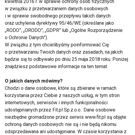
kwietnia 2016 r. w sprawie ochrony osób fizycznych
Coraz więcej osób traktuje warzywa nie jako
w związku z przetwarzaniem danych osobowych
obowiązkowy, ale mało znaczący dodatek, lecz jako
i w sprawie swobodnego przepływu takich danych
pełnoprawne danie z grilla. I słusznie – grillowana
oraz uchylenia dyrektywy 95/46/WE (określane jako
cukinia, papryka, bakłażan, szparagi czy kukurydza
„RODO”, „ORODO”, „GDPR” lub „Ogólne Rozporządzenie
o Ochronie Danych”).
zyskują wyjątkowy smak, a jednocześnie są
W związku z tym chcielibyśmy poinformować Cię
lekkostrawne.
o przetwarzaniu Twoich danych oraz zasadach, na jakich
będzie się to odbywało po dniu 25 maja 2018 roku. Poniżej
Świetnym pomysłem są także szaszłyki warzywne
znajdziesz podstawowe informacje na ten temat.
lub mieszane – z dodatkiem tofu, sera halloumi czy
ryb. Dzięki nim grillowe menu staje się bardziej
O jakich danych mówimy?
różnorodne i kolorowe.
Chodzi o dane osobowe, które są zbierane w ramach
korzystania przez Ciebie z naszych usług, w tym stron
Lekkie sosy i sałatki na bazie
internetowych, serwisów i innych funkcjonalności
sezonowych warzyw
udostępnianych przez Fit.pl Sp.z.o.o.. Dane osobowe
niezbędne gromadzone przez serwis www.fit.pl są objęte
Zamiast ciężkich, majonezowych sosów, lepiej
ochroną danych osobowych: nie są i nie będą nikomu
przygotować lekkie dressingi na bazie oliwy, jogurtu
odsprzedawana ani udostępniane. W czasie korzystania z